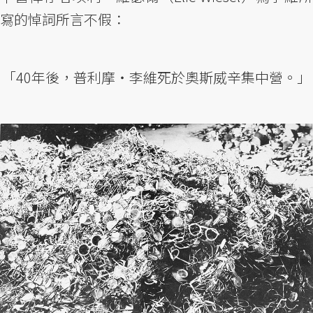
寫的悼詞所言不假：
「40年後，普利摩・李維死於奧斯威辛集中營。」