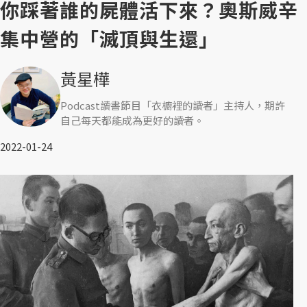
你踩著誰的屍體活下來？奧斯威辛
集中營的「滅頂與生還」
黃星樺
Podcast讀書節目「衣櫥裡的讀者」主持人，期許
自己每天都能成為更好的讀者。
2022-01-24