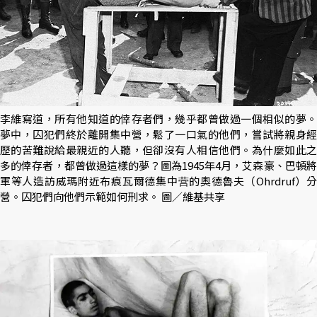
李維寫道，所有他知道的倖存者們，幾乎都曾做過一個相似的夢。
夢中，囚犯們終於離開集中營，鬆了一口氣的他們，嘗試將親身經
歷的苦難說給最親近的人聽，但卻沒有人相信他們。為什麼如此之
多的倖存者，都曾做過這樣的夢？圖為1945年4月，艾森豪、巴頓將
軍等人造訪威瑪附近布痕瓦爾德集中营的奧德魯夫（Ohrdruf）分
營。囚犯們向他們示範如何刑求。 圖／維基共享