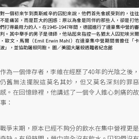
對一個初來乍到奧斯威辛的囚犯來說，他們首先會感受到的，往往
不是痛苦，而是巨大的困惑：原以為會是同伴的那些人，卻是打他
們打得最用力的人。在1945-1947年間，德國進行了達豪集中營的審
判。其中舉手的男子是律師，他站起來指控一名猶太人囚犯埃米爾
·歐文·馬爾（Emil Erwin Mahl）在達豪集中營期間曾擔任「卡
波」，並協助屠殺同胞。 圖／美國大屠殺遇難者紀念館
作為一個倖存者，李維在經歷了40年的光陰之後，
仍舊無法擺脫這莫名其妙，但又莫名深刻的罪惡
感。在回憶錄裡，他講述了一個令人錐心刺痛的故
事：
戰爭末期，原本已經不夠分的飲水在集中營裡更是
奇缺。有段時間，營中完全沒有飲水。囚犯們沒有