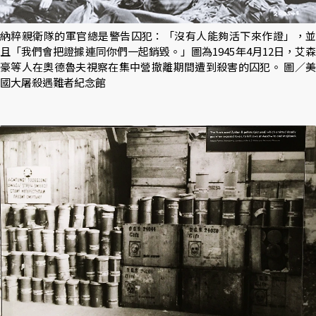
納粹親衛隊的軍官總是警告囚犯：「沒有人能夠活下來作證」，並
且「我們會把證據連同你們一起銷毀。」圖為1945年4月12日，艾森
豪等人在奧德魯夫視察在集中營撤離期間遭到殺害的囚犯。 圖／美
國大屠殺遇難者紀念館