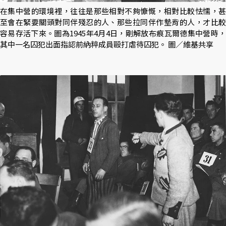
在集中營的環境裡，往往是那些相對不夠慷慨，相對比較怯懦，甚
至會在緊要關頭對同伴殘忍的人、那些拉同伴作墊背的人，才比較
容易存活下來。圖為1945年4月4日，剛解放布痕瓦爾德集中營時，
其中一名囚犯出面指認前納粹成員毆打虐待囚犯。 圖／維基共享