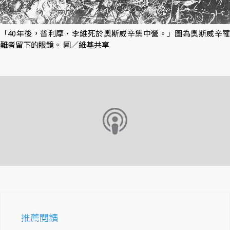
「40年後，普利摩・李維死於奧斯威辛集中營。」圖為奧斯威辛罹
難者留下的眼鏡。 圖／維基共享
推薦閱讀