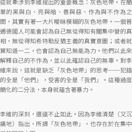
這就牽涉到李維提出的重要概念：灰色地帶。在簡
單的黑與白、亮與暗、善與惡、作為與不作為之
間，其實有著一大片曖昧模糊的灰色地帶。一個普
通德國人可能會認為自己無從得知有關集中營的真
相，無從得知希特勒反猶主義的真實意圖；或者就
算知道一二，也會認為自己無能為力。他們以此來
解釋自己的不作為，並以此確認自己的無辜。對李
維來說，這就是缺乏「灰色地帶」的思考──犯錯
的全是「他們」，受害的全是「我們」。這種過度
簡化的二分法，本身就蘊含著暴力。
李維的深刻，還遠不止如此。因為李維清楚（又沉
痛地）指出，所謂「灰色地帶」，也存在於在集中