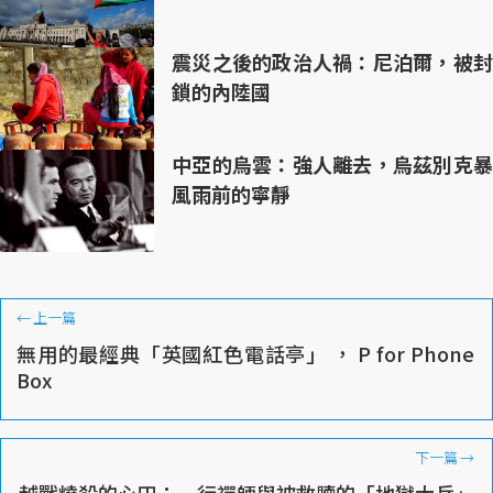
震災之後的政治人禍：尼泊爾，被封
鎖的內陸國
中亞的烏雲：強人離去，烏茲別克暴
風雨前的寧靜
←
上一篇
無用的最經典「英國紅色電話亭」 ， P for Phone
Box
下一篇
→
越戰燒殺的心田：一行禪師與被救贖的「地獄大兵」