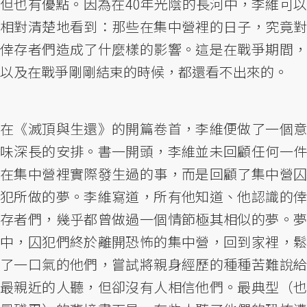
但也有優點。因為在40年光陰的長河中，李維可以
相對清楚地看到：那些在集中營裡的日子，究竟對
倖存者們造成了什麼樣的影響。這是在戰爭期間，
以及在戰爭剛剛結束的時候，都還看不出來的。
在《滅頂與生還》的開篇卷首，李維便做了一個意
味深長的安排。書一開頭，李維並未回顧任何一件
在集中營裡實際發生過的事，而是回顧了集中營囚
犯所做的夢。李維寫道，所有他知道、他認識的倖
存者們，幾乎都曾做過一個情節極其相似的夢。夢
中，囚犯們終於離開恐怖的集中營，回到家裡，鬆
了一口氣的他們，嘗試將親身經歷的種種苦難說給
最親近的人聽，但卻沒有人相信他們。最典型（也