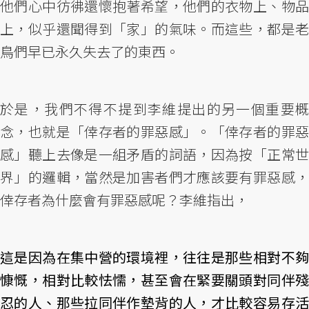
他們心中彷彿還懷抱著希望，他們的衣物上、物品
上，似乎還聞得到「家」的氣味。而這些，都是老
鳥們早已永久失去了的東西。
於是，我們不得不提到李維提出的另一個重要概
念，也就是「倖存者的罪惡感」。「倖存者的罪惡
感」聽上去像是一組矛盾的詞語，因為按「正常世
界」的邏輯，當然是加害者們才應該要有罪惡感，
倖存者為什麼會有罪惡感呢？李維指出，
這是因為在集中營的環境裡，往往是那些相對不夠
慷慨，相對比較怯懦，甚至會在緊要關頭對同伴殘
忍的人、那些拉同伴作墊背的人，才比較容易存活