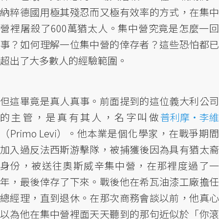
納粹德國用極其殘忍而又極有效率的方式，在集中
營裡屠殺了600萬猶太人。集中營究竟是怎麼一回
事？如何理解一位集中營的倖存者？這些恐怕都已
超出了大多數人的經驗範圍。
但這畢竟是真人真事。前面提到的這位義大利公司
的主管，是真有其人，名字叫做
普利摩・李維
（Primo Levi）。他本業是個化學家，在戰爭期間
加入過反法西斯游擊隊，被捕獲後因為具有猶太裔
身份，被送往奧斯威辛集中營，在那裡度過了一
年，最後倖存了下來。戰後他在希瓦油漆工廠擔任
總經理，直到退休。在那次商務會談以前，他真心
以為他在集中營裡面天天聽到的那句近似於「你滾