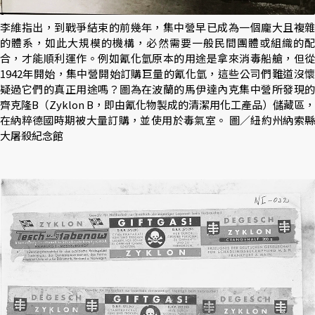
李維指出，到戰爭結束的前幾年，集中營早已成為一個龐大且複雜
的體系，如此大規模的機構，必然需要一般民間團體或組織的配
合，才能順利運作。例如氰化氫原本的用途是拿來消毒船艙，但從
1942年開始，集中營開始訂購巨量的氰化氫，這些公司們難道沒懷
疑過它們的真正用途嗎？圖為在波蘭的馬伊達內克集中營所發現的
齊克隆B（Zyklon B，即由氰化物製成的清潔用化工產品）儲藏區，
在納粹德國時期被大量訂購，並使用於毒氣室。 圖／紐約州納索縣
大屠殺紀念館