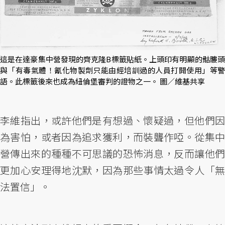
這是在達豪集中營發現的齊克隆B標籤貼紙。上頭印有明顯的骷髏頭
與「有毒氣體！氰化物製劑只能由經培訓過的人員打開使用」等警
語。此標籤後來也成為紐倫堡審判的證物之一。 圖／維基共享
李維指出，或許他們是有想過、懷疑過，但他們因
為害怕，或者因為追求獲利，而裝聾作啞。從集中
營傳出來的種種不可思議的恐怖消息，反而讓他們
更加心安理得地沈默，因為那些事情太過令人「無
法置信」。