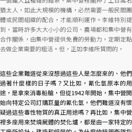
一個龐大且複雜的體系。集中營裡關押了上百萬名
猶太人，如此大規模的機構，必然需要一般民間團
體或民間組織的配合，才能順利運作。李維特別提
到，當時許多大大小小的公司、農場都和集中營有
合作關係，由集中營提供免費的勞動力，定期定點
去做企業需要的粗活。但，正如李維所質問的，
這些企業難道從來沒想過這些人是怎麼來的、他們
過著什麼樣的日子嗎？又比如，氰化氫原本的用
途，是拿來消毒船艙，但從1942年開始，集中營開
始向特定公司訂購巨量的氰化氫，他們難道沒有懷
疑過這些毒性物質的真正用途嗎？再比如，集中營
裡多座用來焚燒屍體的焚化爐，都是由一家特定的
工廠所設計、建造和組裝的。為什麼納粹親衛隊指