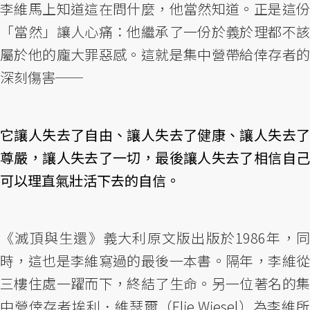
李維馬上知道這在問什麼，他當然知道。正是這份
「當然」讓人心痛：他繼承了一份於義於理都不該
屬於他的龐大罪惡感。這就是集中營帶給倖存者的
深刻傷害──
它讓人失去了自由、讓人失去了健康、讓人失去了
尊嚴，讓人失去了一切，最後讓人失去了相信自己
可以理直氣壯活下去的自信。
《滅頂與生還》義大利原文版出版於1986年，同
時，這也是李維寫過的最後一本書。隔年，李維從
三樓住處一躍而下，終結了生命。另一位著名的集
中營倖存者埃利．維瑟爾（Elie Wiesel）為李維所