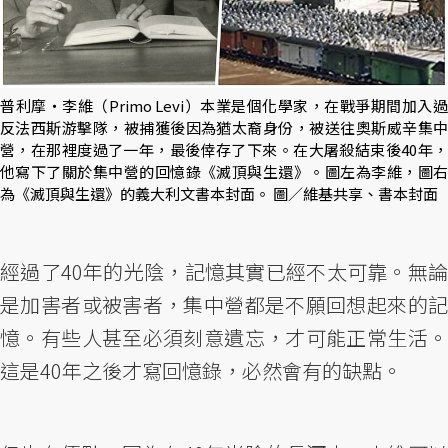
普利摩・李維（Primo Levi）本業是個化學家，在戰爭期間加入過
反法西斯游擊隊，被捕獲後因為猶太裔身份，被送往奧斯威辛集中
營，在那裡度過了一年，最後倖存了下來。在大屠殺結束後40年，
他寫下了關於集中營的回憶錄《滅頂與生還》。圖左為李維，圖右
為《滅頂與生還》的義大利文書本封面。 圖／維基共享、書本封面
經過了40年的光陰，記憶其實已經不太可靠。無論
是加害者或被害者，集中營都是不願回想起來的記
憶。有些人甚至必須刻意遺忘，才可能正常生活。
這是40年之後才寫回憶錄，必然會有的缺點。