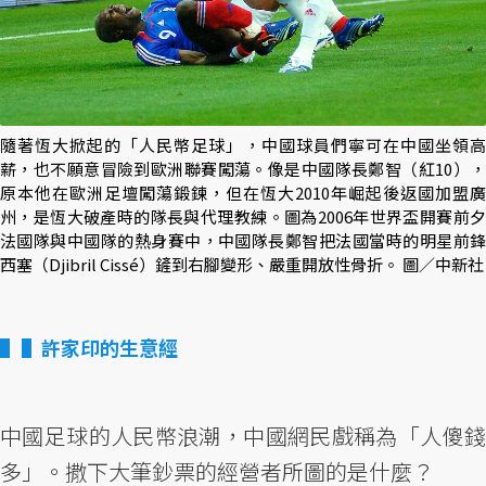
隨著恆大掀起的「人民幣足球」，中國球員們寧可在中國坐領高
薪，也不願意冒險到歐洲聯賽闖蕩。像是中國隊長鄭智（紅10），
原本他在歐洲足壇闖蕩鍛鍊，但在恆大2010年崛起後返國加盟廣
州，是恆大破產時的隊長與代理教練。圖為2006年世界盃開賽前夕
法國隊與中國隊的熱身賽中，中國隊長鄭智把法國當時的明星前鋒
西塞（Djibril Cissé）鏟到右腳變形、嚴重開放性骨折。 圖／中新社
▌許家印的生意經
中國足球的人民幣浪潮，中國網民戲稱為「人傻錢
多」。撒下大筆鈔票的經營者所圖的是什麼？