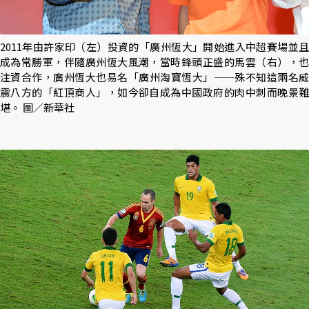
2011年由許家印（左）投資的「廣州恆大」開始進入中超賽場並且
成為常勝軍，伴隨廣州恆大風潮，當時鋒頭正盛的馬雲（右），也
注資合作，廣州恆大也易名「廣州淘寶恆大」——殊不知這兩名威
震八方的「紅頂商人」，如今卻自成為中國政府的肉中刺而晚景難
堪。 圖／新華社