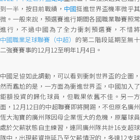
到一半，按目前戰績，
中國
挺進世界盃機率微乎其
微。一般來說，預選賽進行期間各國職業聯賽照常
進行，不過中國為了全力衝刺預選賽，不惜將
中國職業足球聯賽（中超）
的第二階段延期至無十
二強賽賽事的12月12至明年1月4日。
中國足協如此調動，可以看到衝刺世界盃的企圖，
然而尷尬的是，一方面為衝進世界盃，中國加入了
鉅額投資的歸化球員，但戰果依舊不佳。另一方
面，12月12日的中超聯賽即將開踢，不但原名廣州
恆大淘寶的廣州隊因母企業恆大的危機，原屬球員
處於欠薪狀態自主練習，連同廣州隊共計16支超球
隊中，出現薪資拖延乃至欠薪情況的，多達12支球