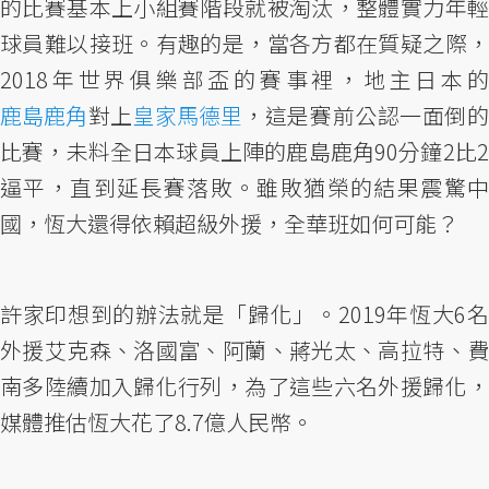
的比賽基本上小組賽階段就被淘汰，整體實力年輕
球員難以接班。有趣的是，當各方都在質疑之際，
2018年世界俱樂部盃的賽事裡，地主日本的
鹿島鹿角
對上
皇家馬德里
，這是賽前公認一面倒
比賽，未料全日本球員上陣的鹿島鹿角90分鐘2比2
逼平，直到延長賽落敗。雖敗猶榮的結果震驚中
國，恆大還得依賴超級外援，全華班如何可能？
許家印想到的辦法就是「歸化」。2019年恆大6名
外援艾克森、洛國富、阿蘭、蔣光太、高拉特、費
南多陸續加入歸化行列，為了這些六名外援歸化，
媒體推估恆大花了8.7億人民幣。