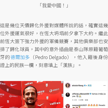
「我愛中國！」
這是幾位天價歸化外援對媒體所說的話，確實這幾
位外援運氣很好，在恆大坍塌前夕拿下大約。繼此
前恆大簽下強力外援的軍備競賽，其他俱樂部也安
排了歸化球員，其中的意外插曲是泰山隊原籍葡萄
牙的
德爾加多
（Pedro Delgado），他入籍後身
證上的民族一欄，刻意填上「漢族」。