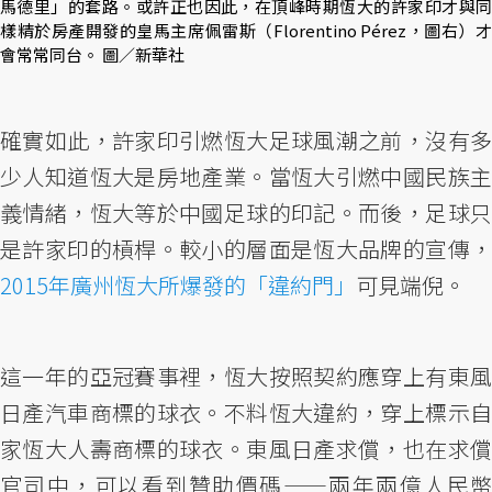
馬德里」的套路。或許正也因此，在頂峰時期恆大的許家印才與同
樣精於房產開發的皇馬主席佩雷斯（Florentino Pérez，圖右）才
會常常同台。 圖／新華社
確實如此，許家印引燃恆大足球風潮之前，沒有多
少人知道恆大是房地產業。當恆大引燃中國民族主
義情緒，恆大等於中國足球的印記。而後，足球只
是許家印的槓桿。較小的層面是恆大品牌的宣傳，
2015年廣州恆大所爆發的「違約門」
可見端倪。
這一年的亞冠賽事裡，恆大按照契約應穿上有東風
日產汽車商標的球衣。不料恆大違約，穿上標示自
家恆大人壽商標的球衣。東風日產求償，也在求償
官司中，可以看到贊助價碼——兩年兩億人民幣