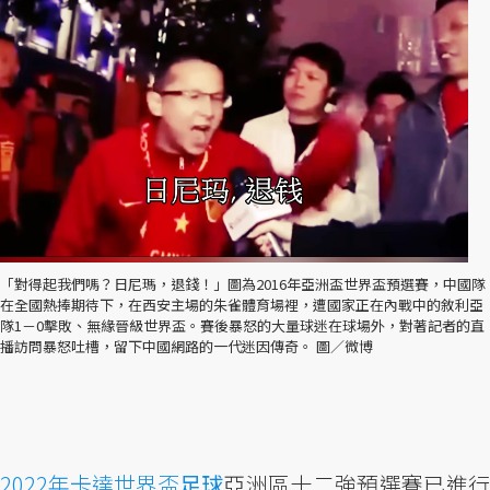
「對得起我們嗎？日尼瑪，退錢！」圖為2016年亞洲盃世界盃預選賽，中國隊
在全國熱捧期待下，在西安主場的朱雀體育場裡，遭國家正在內戰中的敘利亞
隊1－0擊敗、無緣晉級世界盃。賽後暴怒的大量球迷在球場外，對著記者的直
播訪問暴怒吐槽，留下中國網路的一代迷因傳奇。 圖／微博
2022年卡達世界盃
足球
亞洲區十二強預選賽已進行