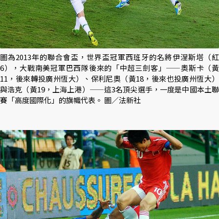
圖為2013年的聯合會盃，世界盃冠軍西班牙的名將伊涅斯塔（紅
6），大戰南美冠軍巴西隊後來的「中超三劍客」——奧斯卡（黃
11，後來轉投廣州恆大）、保利尼奧（黃18，後來也投廣州恆大）
與浩克（黃19，上海上港）——這3名頂尖選手，一度是中國本土聯
賽「高度國際化」的旗幟代表。 圖／法新社