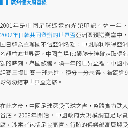
▌廣州恆大風雲錄
2001年是中國足球遙遠的光榮印記。這一年，
2002年日韓共同舉辦的世界盃
亞洲區預選賽當中，
因日韓為主辦國不佔亞洲名額，中國順利取得亞洲
名額前進世界盃，中國主場1:0戰勝卡達確定取得名
額的時刻，舉國歡騰。隔一年的世界盃裡，中國小
組賽三場比賽一球未進、積分一分未得、被踢進9
球匆匆結束世界盃之旅。
在此之後，中國足球深受假球之害，整體實力跌入
谷底。2009年開始，中國政府大規模調查足球貪
腐，涉案者包括足協高官、行賄的俱樂部高層與受