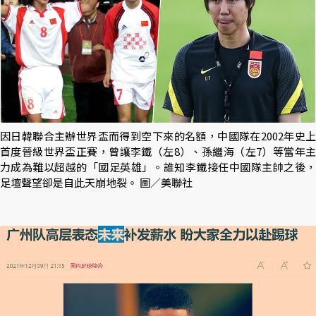
因日韓聯合主辦世界盃而得到空下來的名額，中國隊在2002年史上
首度晉級世界盃正賽，曾讓李鐵（左8）、孫繼海（左7）等當年主
力成為難以超越的「國足英雄」。誰知李鐵接任中國隊主帥之後，
足壇聲望卻是自此天崩地裂。 圖／美聯社