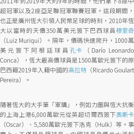
2011年到2019年大約9年的時間，他們拿下8座中
超冠軍以及2座亞足聯冠軍聯賽冠軍。這段期間，
也正是廣州恆大引領人民幣足球的時刻，2010年恆
大以當時的天價350萬美元簽下巴西球員
穆里奇
（Luiz Muriqui）。隔年，價碼快速爬升，1000萬
美元簽下阿根廷球員
孔卡
（Darío Leonardo
Conca），恆大最高價球員是1500萬歐元簽下的原
巴西籍2019年入籍中國的
高拉特
（Ricardo Goular
Pereira）。
隨著恆大的大手筆「軍購」，例如力圖與恆大抗衡
的上海上港6,000萬歐元從英超切爾西簽下
奧斯卡
（Oscar）、5,580萬歐元簽下浩克（Hulk）等。事