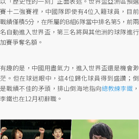
以「歷史性的一刻」正面表述。世界盃亞洲區預選
賽十二強賽裡，中國隊即使有4位入籍球員，目前
戰績僅積5分，在所屬的B組6隊當中排名第5，前兩
名自動進入世界盃，第三名將與其他洲的球隊進行
加賽爭奪名額。
有趣的是，中國用盡氣力，進入世界盃還是機會渺
茫。但在球迷眼中，這4位歸化球員得到盛讚；倒
是戰績不佳的矛頭，排山倒海地指向
總教練李鐵
李鐵也在12月初辭職。