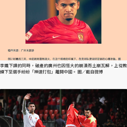
李鐵下課的同時，破產的廣州也因恆大的崩潰而土崩瓦解，上從教
練下至選手紛紛「神速打包」離開中國。 圖／截自微博