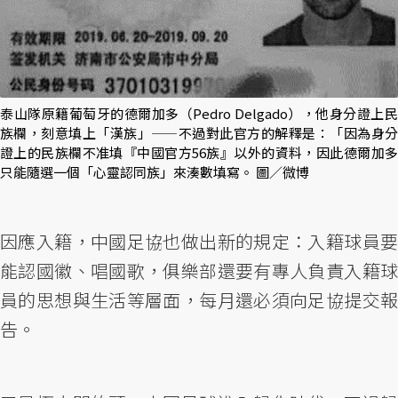
泰山隊原籍葡萄牙的德爾加多（Pedro Delgado），他身分證上民
族欄，刻意填上「漢族」——不過對此官方的解釋是：「因為身分
證上的民族欄不准填『中國官方56族』以外的資料，因此德爾加多
只能隨選一個「心靈認同族」來湊數填寫。 圖／微博
因應入籍，中國足協也做出新的規定：入籍球員要
能認國徽、唱國歌，俱樂部還要有專人負責入籍球
員的思想與生活等層面，每月還必須向足協提交報
告。