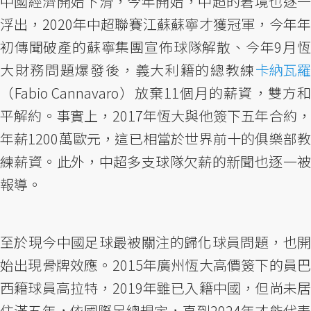
中國經濟開始下滑，今年開始，中超的窘境也逐一
浮出，2020年中超聯賽江蘇蘇寧才獲冠軍，今年年
初傳聞破產的蘇寧集團宣佈球隊解散、今年9月恆
大財務問題爆發後，義大利籍的總教練
卡納瓦羅
（Fabio Cannavaro）放棄11個月的薪資，雙方和
平解約。事實上，2017年恆大與他簽下五年合約，
年薪1200萬歐元，這已相當於世界前十的俱樂部教
練薪資。此外，中超多支球隊欠薪的新聞也逐一被
報導。
至於現今中國足球最被關注的歸化球員問題，也開
始出現骨牌效應。2015年廣州恆大高價簽下的員巴
西籍球員高拉特，2019年雖已入籍中國，但尚未居
住滿五年，依國際足總規定，直到2024年才能代表