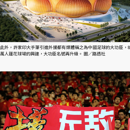
此外，許家印大手筆引進外援都有媒體稱之為中國足球的大功臣，8
萬人蓮花球場的興建，大功臣名號再升級。 圖／路透社