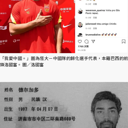
「我愛中國。」圖為恆大－中國隊的歸化選手代表，本籍巴西的前
鋒洛國富。 圖／洛國富