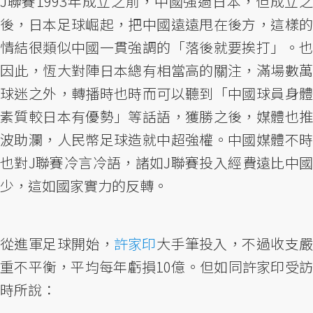
J聯賽1993年成立之前，中國強過日本，但成立之
後，日本足球崛起，把中國遠遠甩在後方，這樣的
情結很類似中國一貫強調的「落後就要挨打」。也
因此，恆大對陣日本總有相當高的關注，滿場數萬
球迷之外，轉播時也時而可以聽到「中國球員身體
素質較日本有優勢」等話語，獲勝之後，媒體也推
波助瀾，人民幣足球造就中超強權。中國媒體不時
也對J聯賽冷言冷語，諸如J聯賽投入經費遠比中國
少，這如國家實力的反轉。
從進軍足球開始，
許家印
大手筆投入，不過收支
重不平衡，平均每年虧損10億。但如同許家印受訪
時所說：