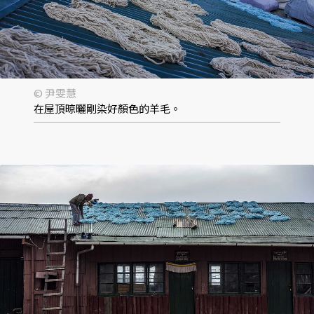
© 尹雯慧
在屋頂晾曬剛染好顏色的羊毛。