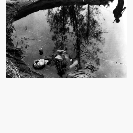
《魔之濕地》：協助日軍作戰的高砂義勇隊，台籍
日本兵缺少的歷史拼圖