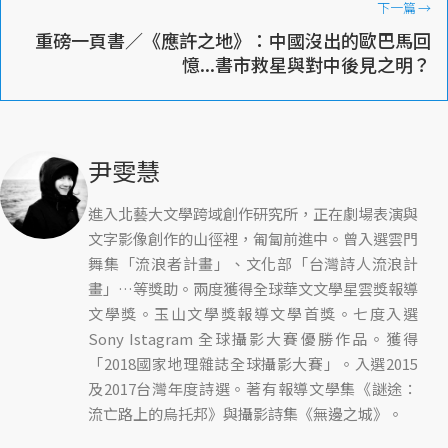
下一篇
→
重磅一頁書／《應許之地》：中國沒出的歐巴馬回
憶...書市救星與對中後見之明？
尹雯慧
進入北藝大文學跨域創作研究所，正在劇場表演與
文字影像創作的山徑裡，匍匐前進中。曾入選雲門
舞集「流浪者計畫」、文化部「台灣詩人流浪計
畫」…等獎助。兩度獲得全球華文文學星雲獎報導
文學獎。玉山文學獎報導文學首獎。七度入選
Sony Istagram 全球攝影大賽優勝作品。獲得
「2018國家地理雜誌全球攝影大賽」。入選2015
及2017台灣年度詩選。著有報導文學集《謎途：
流亡路上的烏托邦》與攝影詩集《無邊之城》。