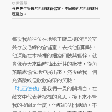
© 尹雯慧
強巴先生管理的毛線球倉儲室，不同顏色的毛線球分
區擺放。
每次我前往位在地毯工廠二樓的辦公室
兼存放毛線的倉儲室，去找他閒聊時，
他深陷在木椅裡的細瘦四肢與軀幹，就
會像春天來臨時抽出新芽的綠枝，從角
落暗處愉悅地伸展出來，然後給我一個
充滿皺紋但欣欣向榮的笑臉。
「札西德勒」
是我們一貫的開場白，在
藏文中代表著祝福的意思。接下來不管
我的提問是什麼，他都能岔開話題，不