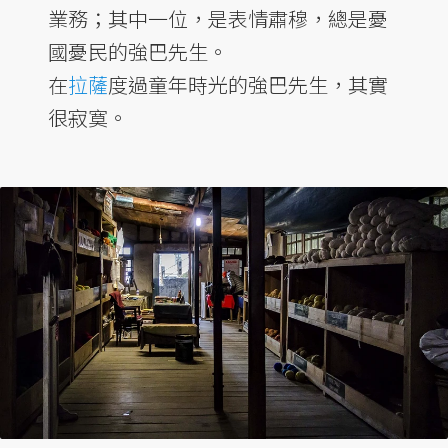
業務；其中一位，是表情肅穆，總是憂
國憂民的強巴先生。
在
拉薩
度過童年時光的強巴先生，其實
很寂寞。