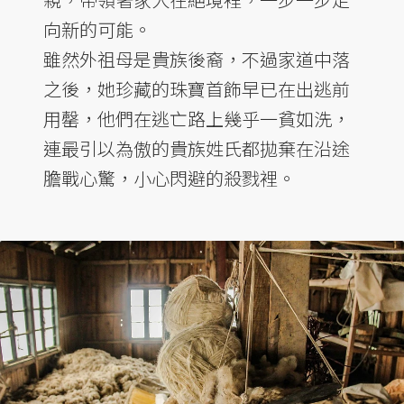
向新的可能。
雖然外祖母是貴族後裔，不過家道中落
之後，她珍藏的珠寶首飾早已在出逃前
用罄，他們在逃亡路上幾乎一貧如洗，
連最引以為傲的貴族姓氏都拋棄在沿途
膽戰心驚，小心閃避的殺戮裡。