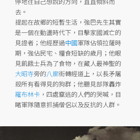
停地往自己想說的方向，直直傾斜而
去。
提起在故鄉的短暫生活，強巴先生其實
是一個在動盪時代下，目擊家國滅亡的
見證者；他經歷過
中國
軍隊佔領拉薩時
期，強佔民宅、糧食短缺的歲月；他眼
見飢餓士兵為了食物，在藏人最神聖的
大昭寺
旁的
八廓
街轉經道上，以長矛屠
殺所有看得見的狗群；他聽見部隊轟炸
羅布林卡
，四處竄逃的人們的哭喊，目
睹軍隊隨意抓捕僧侶以及反抗的人群。