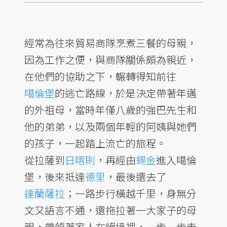
經常為往來貿易商隊烹煮三餐的母親，
因為工作之便，與商隊關係頗為親近，
在他們的協助之下，輾轉得知前往
噶倫堡
的逃亡路線，於是決定帶著年邁
的外祖母，當時年僅八歲的強巴先生和
他的弟弟，以及兩個年輕的阿姨與她們
的孩子，一起踏上流亡的旅程。
從拉薩到
日喀則
，再經由
錫金
進入噶倫
堡，後來抵達
德里
，最後還去了
達蘭薩拉
；一路步行橫越千里，身無分
文又語言不通，還拖拉著一大家子的母
親，帶領著家人在絕境裡，一步一步走