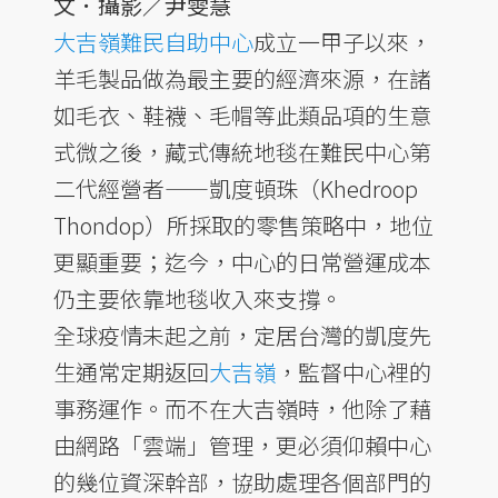
文．攝影／尹雯慧
大吉嶺難民自助中心
成立一甲子以來，
羊毛製品做為最主要的經濟來源，在諸
如毛衣、鞋襪、毛帽等此類品項的生意
式微之後，藏式傳統地毯在難民中心第
二代經營者——凱度頓珠（Khedroop
Thondop）所採取的零售策略中，地位
更顯重要；迄今，中心的日常營運成本
仍主要依靠地毯收入來支撐。
全球疫情未起之前，定居台灣的凱度先
生通常定期返回
大吉嶺
，監督中心裡的
事務運作。而不在大吉嶺時，他除了藉
由網路「雲端」管理，更必須仰賴中心
的幾位資深幹部，協助處理各個部門的