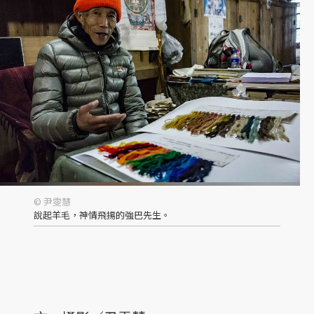
© 尹雯慧
說起羊毛，神情飛揚的強巴先生。