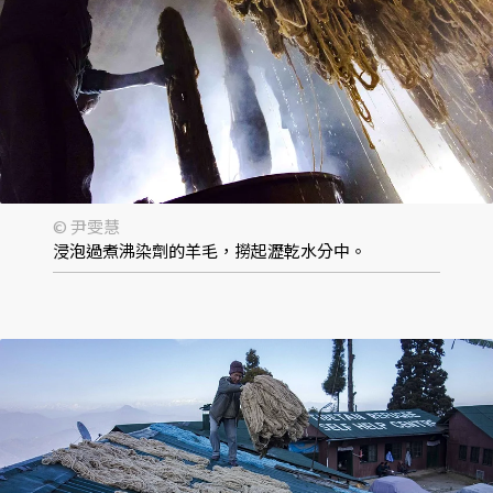
© 尹雯慧
浸泡過煮沸染劑的羊毛，撈起瀝乾水分中。