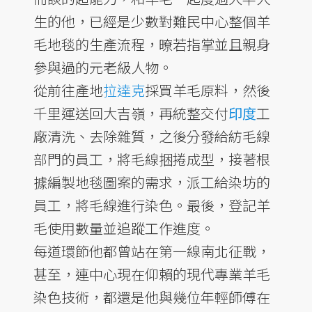
生的他，已經是少數對難民中心整個羊
毛地毯的生產流程，暸若指掌並且親身
參與過的元老級人物。
從前往產地
拉達克
採買羊毛原料，然後
千里運送回大吉嶺，再統整交付
印度
工
廠清洗、去除雜質，之後分發給紡毛線
部門的員工，將毛線捆捲成型，接著根
據編製地毯圖案的需求，派工給染坊的
員工，將毛線進行染色。最後，登記羊
毛使用數量並追蹤工作進度。
每道環節他都曾站在第一線南北征戰，
甚至，連中心現在仰賴的現代專業羊毛
染色技術，都還是他與幾位年輕師傅在