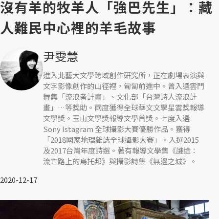
沒有羊的牧羊人「強巴先生」：藏
人難民中心裡的羊毛故事
尹雯慧
進入北藝大文學跨域創作研究所，正在劇場表演與
文字影像創作的山徑裡，匍匐前進中。曾入選雲門
舞集「流浪者計畫」、文化部「台灣詩人流浪計
畫」…等獎助。兩度獲得全球華文文學星雲獎報導
文學獎。玉山文學獎報導文學首獎。七度入選
Sony Istagram 全球攝影大賽優勝作品。獲得
「2018國家地理雜誌全球攝影大賽」。入選2015
及2017台灣年度詩選。著有報導文學集《謎途：
流亡路上的烏托邦》與攝影詩集《無邊之城》。
2020-12-17