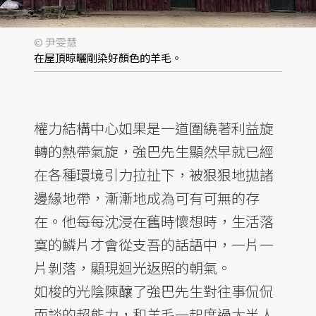
© 尹雯慧
在屋頂晾曬剛染好顏色的羊毛。
權力結構中心如果是一道圍繞著利益旋
轉的熱帶氣旋，強巴先生顯然早就已經
在各種環境引力拉扯下，被狠狠地拋諸
邊緣地帶，漸漸地成為可有可無的存
在。他每每沈浸在舊時懷想時，生活落
寞的鱗片才會從支吾的話語中，一片一
片剝落，顯現迴光返照的朝氣。
如梭的光陰陳釀了強巴先生對往事侃侃
而談的超能力，和羊毛一起度過大半人