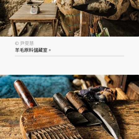
© 尹雯慧
羊毛原料儲藏室。