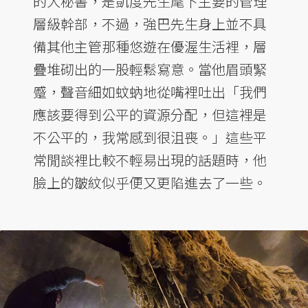
的大秘書，是凱度先生麾下主要的管理
層級幹部，不過，強巴先生身上並不具
備其他主管那種悠遊在優渥生活裡，層
疊堆砌出的一股輕鬆寫意。當他眉頭緊
蹙，聲音細如蚊蚋地從嘴裡吐出「我們
應該要得到公平的資源分配，但這裡是
不公平的，我常感到很沮喪。」這些平
常閒談裡比較不輕易出現的話題時，他
臉上的皺紋似乎便又更陷進去了一些。