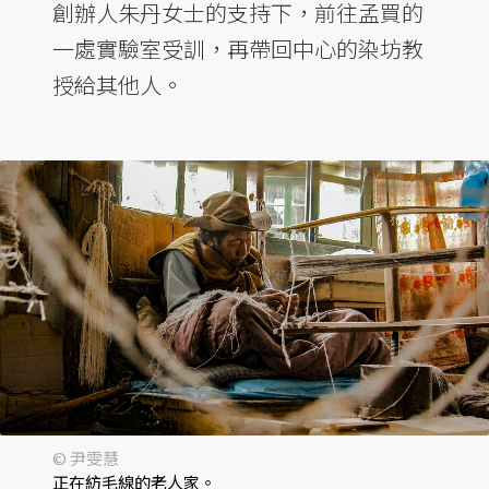
創辦人朱丹女士的支持下，前往孟買的
一處實驗室受訓，再帶回中心的染坊教
授給其他人。
© 尹雯慧
正在紡毛線的老人家。