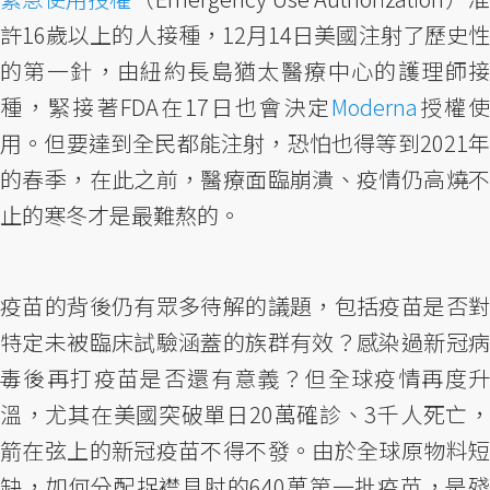
許16歲以上的人接種，12月14日美國注射了歷史性
的第一針，由紐約長島猶太醫療中心的護理師接
種，緊接著FDA在17日也會決定
Moderna
授權使
用。但要達到全民都能注射，恐怕也得等到2021年
的春季，在此之前，醫療面臨崩潰、疫情仍高燒不
止的寒冬才是最難熬的。
疫苗的背後仍有眾多待解的議題，包括疫苗是否對
特定未被臨床試驗涵蓋的族群有效？感染過新冠病
毒後再打疫苗是否還有意義？但全球疫情再度升
溫，尤其在美國突破單日20萬確診、3千人死亡，
箭在弦上的新冠疫苗不得不發。由於全球原物料短
缺，如何分配捉襟見肘的640萬第一批疫苗，是殘