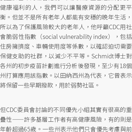
健康福利的人，我們可以讓醫療資源的分配更平
衡。但並不是所有老年人都能有安穩的晚年生活，
所以為了保護風險較大的老年人，他呼籲CDC用社
會脆弱性指數（social vulnerability index），包括
住房擁擠度、車輛使用度等係數，以確認迫切需要
保健支助的社群，以減少不平等。Schmidt博士對
各州的初步疫苗計劃進行分析後發現，至少有18個
州打算應用該指數。以田納西州為代表，它曾表示
將保留一些早期撥款，用於弱勢社區。
但CDC委員會討論的不同優先小組其實有很高的重
疊性——許多基層工作者有高健康風險，有的則是
年齡超過65歲。一些州表示他們只會優先考慮與前