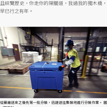
且綜覽歷史，你走你的陽關道，我過我的獨木橋，
早已行之有年。
從藥廠送來之後先第一批分裝，迅速送往集裝地進行分裝作業。 圖