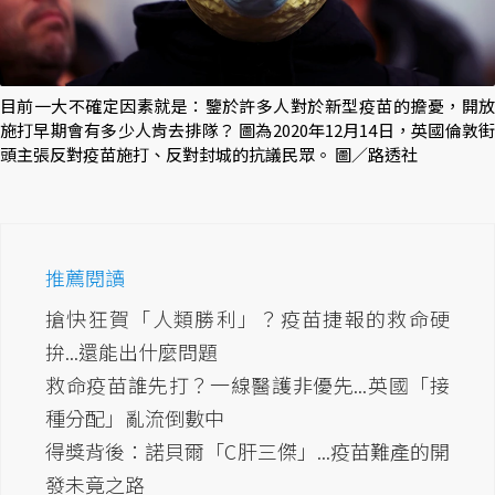
目前一大不確定因素就是：鑒於許多人對於新型疫苗的擔憂，開放
施打早期會有多少人肯去排隊？ 圖為2020年12月14日，英國倫敦街
頭主張反對疫苗施打、反對封城的抗議民眾。 圖／路透社
推薦閱讀
搶快狂賀「人類勝利」？疫苗捷報的救命硬
拚...還能出什麼問題
救命疫苗誰先打？一線醫護非優先...英國「接
種分配」亂流倒數中
得獎背後：諾貝爾「C肝三傑」...疫苗難產的開
發未竟之路