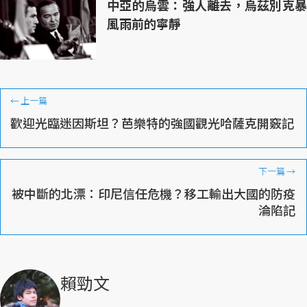
中亞的烏雲：強人離去，烏茲別克暴
風雨前的寧靜
←
上一篇
歡迎光臨迷因斯坦？芭樂特的強國觀光哈薩克開竅記
下一篇
→
被中斷的北漂：印尼信任危機？移工輸出大國的防疫
淪陷記
賴勁文