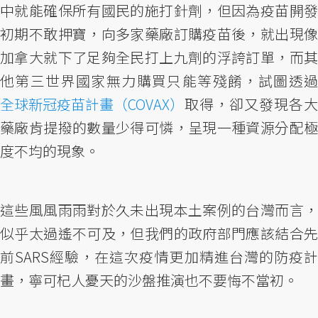
中就能確保所有國民的施打針劑，但因為疫苗開發
初期不敢押寶，向多家藥廠訂購疫苗後，就出現像
加拿大就下了足夠全民打上九劑的浮誇訂單，而其
他第三世界國家無力購買只能等殘餚，試圖透過
全球新冠疫苗計畫（COVAX）
取得，卻又發現各大
藥廠肯提撥的數量少得可憐，呈現一種資源分配極
度不均的現象。
這些風風雨雨對於久未出現本土案例的台灣而言，
似乎太過遙不可及，但我們的政府部門應該結合先
前SARS經驗，在這次疫情更加精進台灣的防疫計
畫，寧可杞人憂天的沙盤推演也不要悔不當初。