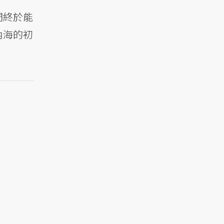
們終於能
內海的初