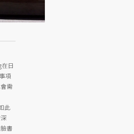
g在日
事項
也會需
如此
的深
的臉書