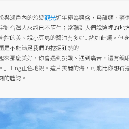
松與瀨戶內的旅遊
觀光
近年極為興盛，烏龍麵、藝
字對台灣人來說已不陌生；常聽到人們說這裡的地
館的美、說小豆島的醬油有多好...諸如此類。但
題是不能滿足我們的挖掘狂熱的——
起來那麼美好，你會遇到挑戰、遇到痛苦，還有親
」Ting正色地說。這片美麗的海，可能比你想得
刻的體認。