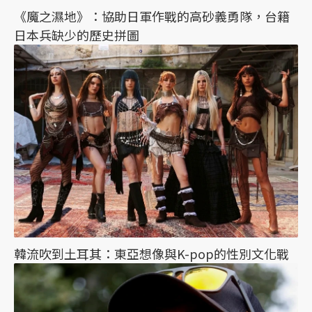
《魔之濕地》：協助日軍作戰的高砂義勇隊，台籍
日本兵缺少的歷史拼圖
韓流吹到土耳其：東亞想像與K-pop的性別文化戰