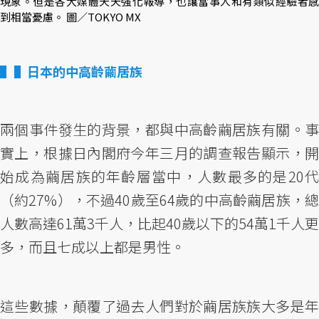
現象。但是各大媒體天天強化報導，也讓當事人和有類似經驗者感
到相當憂慮。 圖／TOKYO MX
▌日本的中高齡繭居族
兩個事件發生的背景，都與中高齡繭居族有關。事
實上，根據日內閣府今年三月的調查報告顯示，開
始成為繭居族的年齡層當中，人數最多的是20代
（約27%），不過40歲至64歲的中高齡繭居族，總
人數高達61萬3千人，比起40歲以下的54萬1千人更
多，而且七成以上都是男性。
這些數據，顛覆了過去人們對於繭居族族大多是年