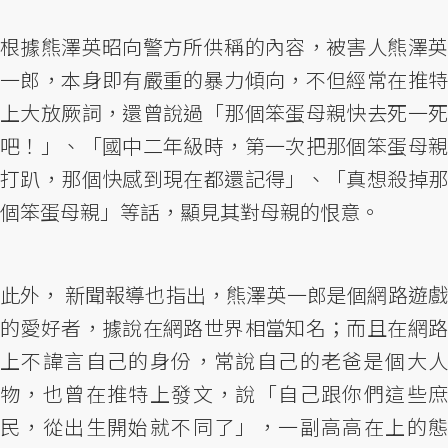
根據熊澤英昭向警方所供稱的內容，被害人熊澤英
一郎，本身即有嚴重的暴力傾向，不但經常在推特
上大放厥詞，還曾說過「那個笨蛋母親快去死一死
吧！」、「國中二年級時，第一次把那個笨蛋母親
打趴，那個快感到現在都還記得」、「真想殺掉那
個笨蛋母親」等話，顯見其對母親的恨意。
此外， 新聞報導也指出，熊澤英一郎是個網路遊戲
的愛好者，據說在網路世界相當知名；而且在網路
上不諱言自己的身份，常說自己的老爸是個大人
物，也曾在推特上發文，說「自己跟你們這些庶
民，從出生開始就不同了」，一副高高在上的態