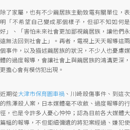
除了家屬，也有不少繭居族主動致電有關單位，表
明「不希望自己變成那個樣子，但卻不知如何是
好」、「害怕未來社會更加鄙視繭居族，讓他們永
遠無法回到社會上」。再者，電視上天天報導這兩
個事件，以及描述繭居族的狀況，不少人也憂慮媒
體的過度報導，會讓社會上與繭居族的鴻溝更深，
更擔心會有模仿犯出現。
近期從
大津市保育園車禍
、川崎殺傷事件、到這
的熊澤殺人案，日本媒體毫不收斂、過度報導的行
徑，也是令許多人憂心忡忡；認為目前各大媒體大
篇幅的報導，不但鉅細彌遺的將犯案經過、嫌犯使