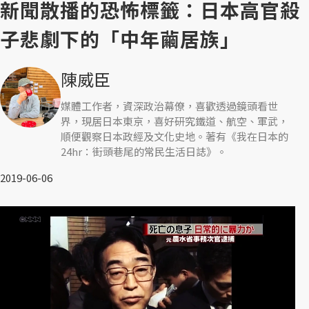
新聞散播的恐怖標籤：日本高官殺
子悲劇下的「中年繭居族」
陳威臣
媒體工作者，資深政治幕僚，喜歡透過鏡頭看世
界，現居日本東京，喜好研究鐵道、航空、軍武，
順便觀察日本政經及文化史地。著有《我在日本的
24hr：街頭巷尾的常民生活日誌》。
2019-06-06