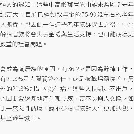
輕人的認知。這些中高齡繭居族由誰來照顧？是年
紀更大、目前已經領取年金的75-90歲左右的老年
人撫養，也因此一但這些老年族群過世之後，中高
齡繭居族將會失去金援與生活支持，也可能成為更
嚴重的社會問題。
會成為繭居族的原因，有36.2%是因為辭掉工作，
有21.3%是人際關係不佳、或是被職場霸凌等，另
外的21.3%則是因為生病。這些人長期足不出戶，
也因此會逐漸地產生孤立感，更不想與人交際，如
此一來惡性循環，讓不少繭居族對人生更加悲觀，
甚至發生憾事。