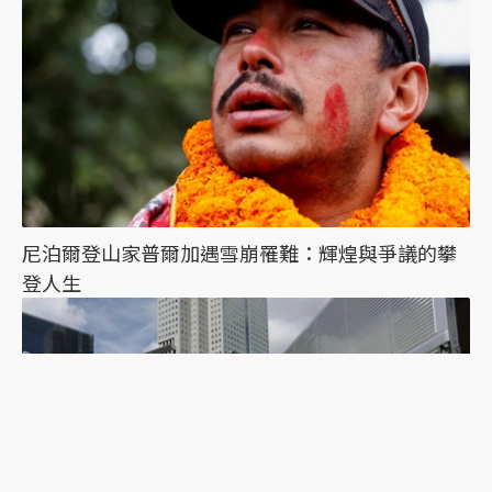
尼泊爾登山家普爾加遇雪崩罹難：輝煌與爭議的攀
登人生