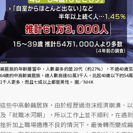
繭居族的年齡層當中，人數最多的是20代（約27%），不過40歲至
64歲的中高齡繭居族，總人數高達61萬3千人，比起40歲以下的54萬
1千人更多，而且七成以上都是男性。 圖／NHK
這些中高齡繭居族，由於經歷過泡沫經濟崩潰、以
及「就職冰河期」，所以工作上並不順利，在遇到
挫折加上職場適應不良的情況下，最後轉而變成繭