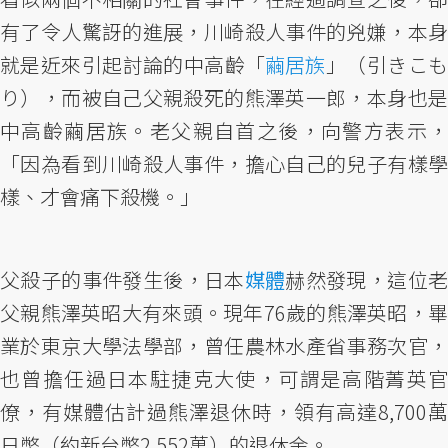
有了令人驚訝的進展，川崎殺人事件的兇嫌，本身
就是近來引起討論的中高齡「
繭居族
」（引きこ
り），而被自己父親殺死的熊澤英一郎，本身也是
中高齡繭居族。老父親自首之後，向警方表示，
「因為看到川崎殺人事件，擔心自己的兒子有樣學
樣、才會痛下殺機。」
父殺子的事件發生後，日本
媒體
赫然發現，這位
父親熊澤英昭大有來頭。現年76歲的熊澤英昭，畢
業於東京大學法學部，曾任農林水產省事務次官，
也曾擔任過日本駐捷克大使，可謂是高階菁英官
僚，有媒體估計過熊澤退休時，領有高達8,700萬
日幣（約新台幣2,552萬）的退休金。