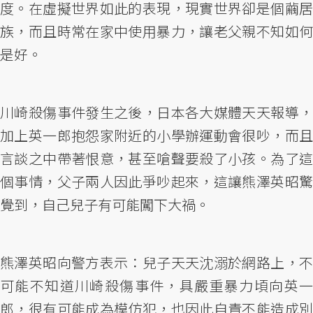
度。在虛擬世界如此的表現，現實世界卻是個繭居
族，而且時常在家中使用暴力，讓老父親不知如何
是好。
川崎殺傷事件發生之後，日本各大媒體天天報導，
加上英一郎抱怨家附近的小學辦運動會很吵，而且
言談之中帶著恨意，甚至嗆聲要殺了小孩。為了這
個事情，父子兩人因此爭吵起來，這讓熊澤英昭驚
覺到，自己兒子有可能闖下大禍。
熊澤英昭向警方表示：兒子天天沈溺於網路上，不
可能不知道川崎殺傷事件，具嚴重暴力頃向英一
郎，很有可能成為模仿犯，也因此自責不能造成別