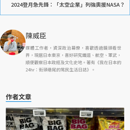
2024登月急先鋒：「太空企業」列強奧援NASA？
陳威臣
媒體工作者，資深政治幕僚，喜歡透過鏡頭看世
界，現居日本東京，喜好研究鐵道、航空、軍武，
順便觀察日本政經及文化史地。著有《我在日本的
24hr：街頭巷尾的常民生活日誌》。
作者文章