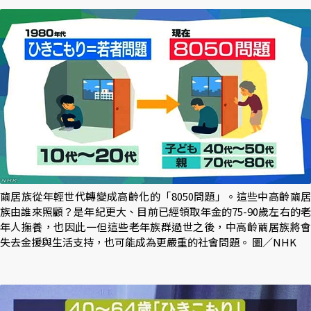
繭居族從年輕世代轉變成高齡化的「8050問題」。這些中高齡繭居
族由誰來照顧？是年紀更大、目前已經領取年金的75-90歲左右的老
年人撫養，也因此一但這些老年族群過世之後，中高齡繭居族將會
失去金援與生活支持，也可能成為更嚴重的社會問題。 圖／NHK