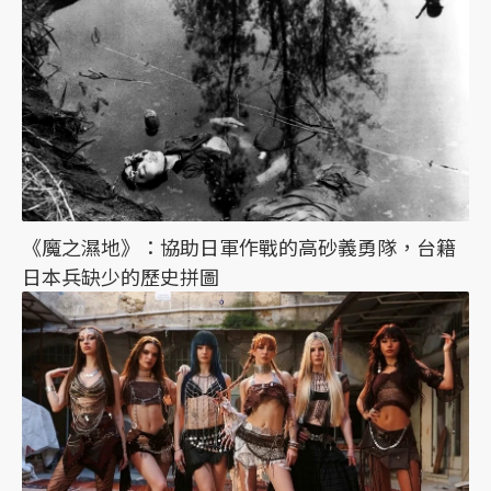
《魔之濕地》：協助日軍作戰的高砂義勇隊，台籍
日本兵缺少的歷史拼圖