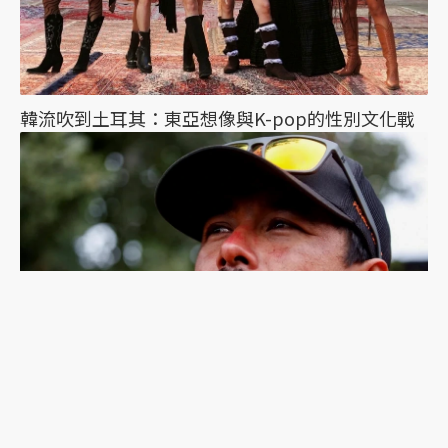
韓流吹到土耳其：東亞想像與K-pop的性別文化戰
尼泊爾登山家普爾加遇雪崩罹難：輝煌與爭議的攀