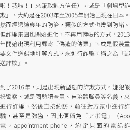
啦！我啦！」來騙取對方信任），或是「劇場型詐
欺」，大約是在2003年至2005年開始出現在日本。
然而經過這幾年的防治，類似的方式也遭到防堵。
但詐騙集團也開始進化，不再用轉帳的方式，2013
年開始出現利用郵寄「偽造的傳票」、或是假裝重
要文件送錯地址等方式，來進行詐騙，稱之為「郵
送詐欺」。
到了2016年，則是出現新型態的詐欺方式。嫌犯假
扮警察、或是國勢調查員、自治體職員等名義，來
進行詐騙，然後直接約訪，前往對方家中進行詐
騙，甚至是強盜，因此便稱為「アポ電」（Apo
電，appointment phone，約定見面的電話詐