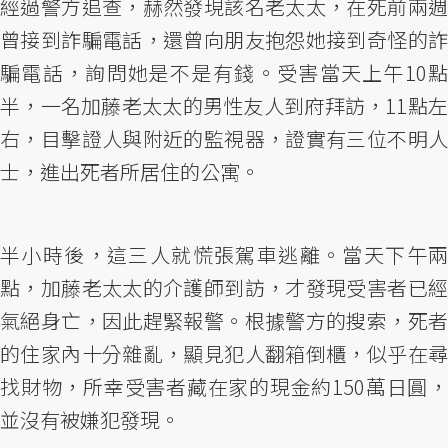
經過警方追查，赫然發現該名老太太，在死前兩週
曾接到詐騙電話，還曾向朋友抱怨她接到奇怪的詐
騙電話，詢問她是不是有錢。受害當天上午10點
半，一名加藤老太太的男性友人到府拜訪，11點左
右，目擊證人與附近的監視器，證實有三位不明人
士，進出死者所居住的公寓。
半小時後，這三人就慌張駕車逃離。當天下午兩
點，加藤老太太的介護師到訪，才發現受害者已經
氣絕身亡，因此趕緊報警。根據警方的搜索，死者
的住家內十分雜亂，顯見犯人翻箱倒櫃，似乎在尋
找財物，所幸受害者藏在家的現金約150萬日圓，
並沒有被嫌犯發現。