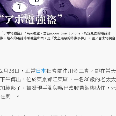
「アポ電強盜」：Apo強盜，意旨appointment phone，約定見面的電話詐
欺。這次的電話詐騙強盜命案，是「史上最惡的詐欺事件」。 圖／富士電視台
2月28日，正當
日本
社會關注川金二會，卻在當天
下午傳出，位於東京都江東區，一名80歲的老太太
加藤邦子，被發現手腳與嘴巴遭膠帶綑綁貼住，死
在家中。