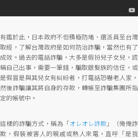
有鑑於此，日本政府不但積極防堵、還派員至台灣
取經，了解台灣政府是如何防治詐騙，當然也有了
成效。過去的電話詐騙，大多是假扮兒子女兒，謊
稱自己出事，需要一筆錢，騙取銀髮族的信任，或
是假冒是與其兒女有糾紛者，打電話恐嚇老人家，
然後詐騙讓其將自身的存款，轉帳至詐騙集團所指
定的帳號中。
這樣的詐騙方式，稱為「
オレオレ詐欺
」（俺俺詐
欺，假裝被害人的親戚或熟人來電，直呼「是我