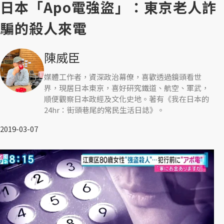
日本「Apo電強盜」：東京老人詐
騙的殺人來電
陳威臣
媒體工作者，資深政治幕僚，喜歡透過鏡頭看世
界，現居日本東京，喜好研究鐵道、航空、軍武，
順便觀察日本政經及文化史地。著有《我在日本的
24hr：街頭巷尾的常民生活日誌》。
2019-03-07