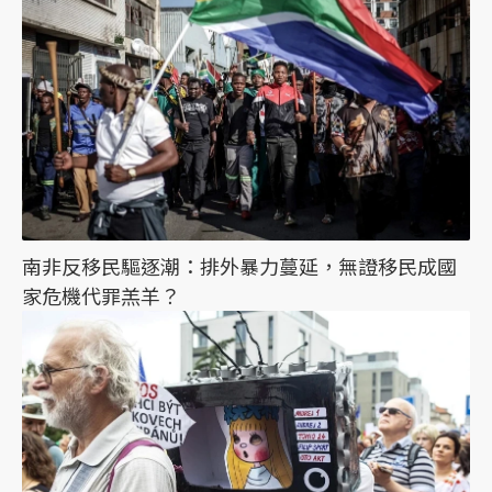
南非反移民驅逐潮：排外暴力蔓延，無證移民成國
家危機代罪羔羊？