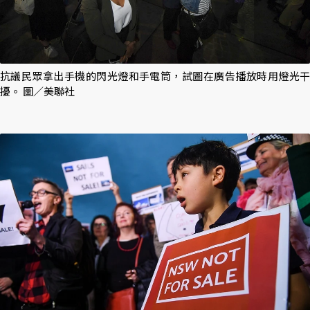
抗議民眾拿出手機的閃光燈和手電筒，試圖在廣告播放時用燈光干
擾。 圖／美聯社