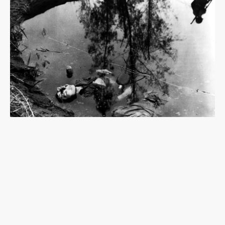
《魔之濕地》：協助日軍作戰的高砂義勇隊，台籍
日本兵缺少的歷史拼圖