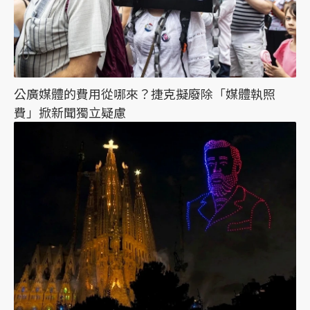
公廣媒體的費用從哪來？捷克擬廢除「媒體執照
費」掀新聞獨立疑慮