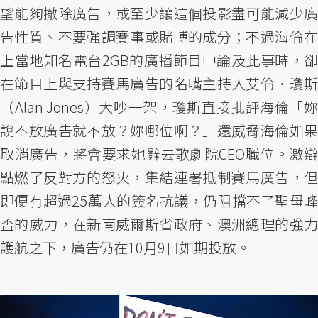
望能夠撤除廣告，或至少讓這個投影盡可能減少廣
告性質、不要強調賽事或賭博的成分；不過海倫在
上當地知名電台2GB的廣播節目中論及此事時，卻
在節目上與支持賽馬廣告的名嘴主持人艾倫．瓊斯
（Alan Jones）大吵一架，瓊斯直接批評海倫「妳
說不放廣告就不放？妳哪位啊？」還威脅海倫如果
取消廣告，將會要求她辭去歌劇院CEO職位。激辯
點燃了反對方的怒火，集結連署抵制賽馬廣告，但
即便有超過25萬人的簽名抗議，仍阻擋不了聖母峰
盃的威力，在新南威爾斯省政府、澳洲總理的強力
護航之下，廣告仍在10月9日如期投放。