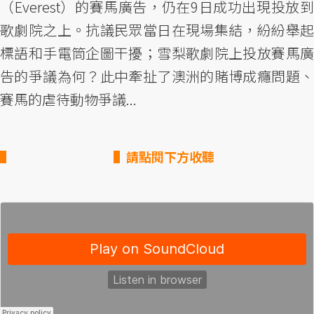
（Everest）的賽馬廣告，仍在9日成功出現投放到
歌劇院之上。抗議民眾當日在現場集結，紛紛舉起
標語和手電筒企圖干擾；雪梨歌劇院上投放賽馬廣
告的爭議為何？此中牽扯了澳洲的賭博成癮問題、
賽馬的虐待動物爭議...
▌請點閱下方收聽