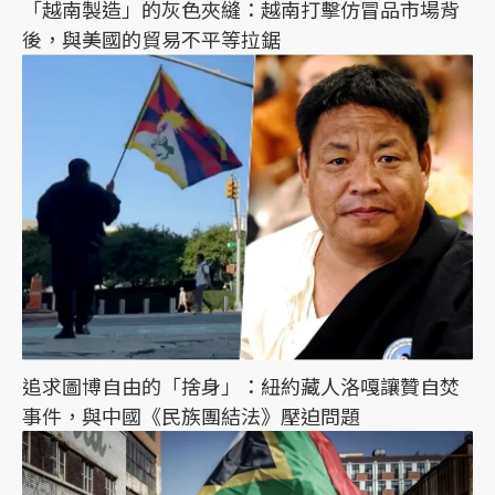
「越南製造」的灰色夾縫：越南打擊仿冒品市場背
後，與美國的貿易不平等拉鋸
追求圖博自由的「捨身」：紐約藏人洛嘎讓贊自焚
事件，與中國《民族團結法》壓迫問題