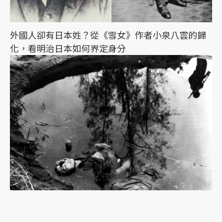
外國人卻有日本姓？從《雪女》作者小泉八雲的歸
化，看明治日本如何界定身分
《魔之濕地》：協助日軍作戰的高砂義勇隊，台籍
日本兵缺少的歷史拼圖