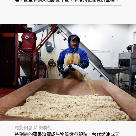
電能研發 © 美聯社
將剩餘的蘋果渣壓成生物質燃料顆粒，替代燃油或天