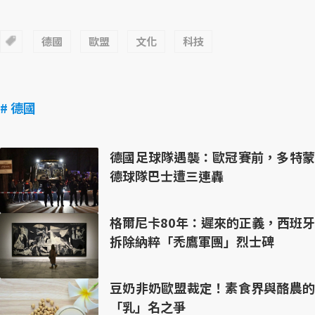
德國
歐盟
文化
科技
# 德國
德國足球隊遇襲：歐冠賽前，多特蒙
德球隊巴士遭三連轟
格爾尼卡80年：遲來的正義，西班牙
拆除納粹「禿鷹軍團」烈士碑
豆奶非奶歐盟裁定！素食界與酪農的
「乳」名之爭