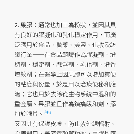
2. 果膠：
通常也加工為粉狀，並因其具
有良好的膠凝化和乳化穩定作用，而廣
泛應用於食品、醫藥、美容、化妝及紡
織行業——在食品範疇作為膠凝劑、增
稠劑、穩定劑、懸浮劑、乳化劑、增香
增效劑；在醫學上因果膠可以增加糞便
的粘度與份量，於是用以治療便秘和腹
瀉；它也用於去除從生物系統中溫和的
重金屬。果膠並且作為鎮痛緩和劑，添
註3
加於喉片。
又因其有保護皮膚、防止紫外線輻射、
治療創口、美容養顏等功效，果膠也應