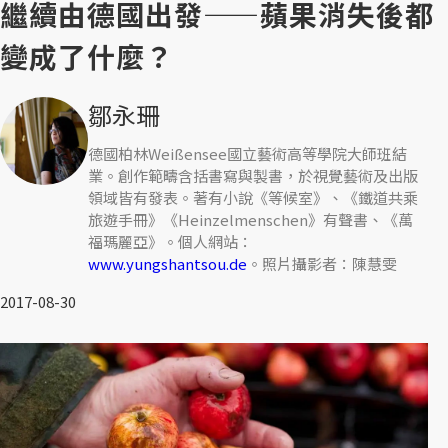
繼續由德國出發——蘋果消失後都
變成了什麼？
鄒永珊
德國柏林Weißensee國立藝術高等學院大師班結
業。創作範疇含括書寫與製書，於視覺藝術及出版
領域皆有發表。著有小說《等候室》、《鐵道共乘
旅遊手冊》《Heinzelmenschen》有聲書、《萬
福瑪麗亞》。個人網站：
www.yungshantsou.de
。照片攝影者：陳慧雯
2017-08-30