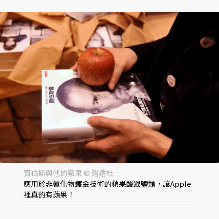
賈伯斯與他的蘋果 © 路透社
應用於非氰化物鍍金技術的蘋果酸跟鹽類，讓Apple
裡真的有蘋果！