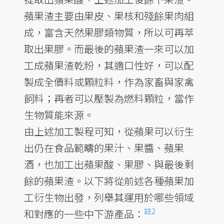
蘋果渣主要由果皮、果核和殘餘果肉組
成，富含天然果膠類物質，所以可再萃
取出果膠。而最後的蘋果渣一來可以加
工成蘋果渣乾粉，其適口性好，可以配
製成全價料或顆粒料，作為家畜與家禽
飼料；再者可以壓製為燃料顆粒，當作
生物質能來源。
由上述加工製程可知，從蘋果可以衍生
出仍在食品範疇的果汁、果醬、蘋果
酒，也加工出蘋果酸、果膠、與最後剩
餘的蘋果渣。以下將從前述各種蘋果加
工衍生物出發，列舉其運用於哪些領域
註2
和對應的一些中下游產品：