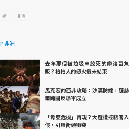
非洲
# 非洲
去年那個被垃圾車絞死的摩洛哥魚
販？柏柏人的怒火還未結束
馬克宏的西非攻略：沙漠防線，薩赫
爾跨國反恐軍成立
「肯亞危機」再現？大選遭控駭客入
侵，引爆街頭衝突