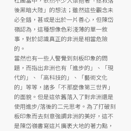
社團當中，依然不少人懷抱著「拯救落
後黑暗大陸」的想法；雖然這些觀念未
必全錯，甚或是出於一片善心，但陳岱
嶺認為，這種想像色彩淺薄的單一敘
事，對於認識真正的非洲是相當危險
的。
當然也有一些人警覺到刻板印象的問
題，而指出非洲也有「進步的」、「現
代的」、「高科技的」、「藝術文化
的」等等，諸多「不那麼像第三世界」
的面貌。但是這依舊落入了對非洲還是
使用進步/落後的二元思考。為了打破刻
板印象而去刻意強調非洲的美好，這不
是陳岱嶺書寫這片廣袤大地的著力點，