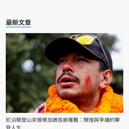
最新文章
尼泊爾登山家普爾加遇雪崩罹難：輝煌與爭議的攀
登人生