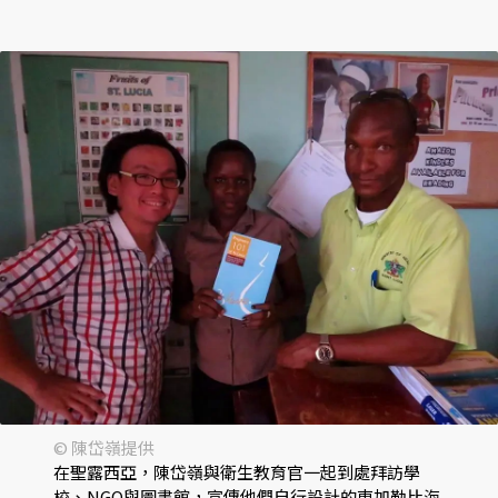
© 陳岱嶺提供
在聖露西亞，陳岱嶺與衛生教育官一起到處拜訪學
校、NGO與圖書館，宣傳他們自行設計的東加勒比海