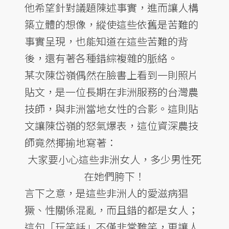
他希望針對議題陳述事實，進而讓人構
築立體的想像，縱使這些依舊是苦難的
事實呈現，也能知道在這些苦難的背
後，還有著各種錯綜複雜的脈絡。
某次陳岱嶺偶然在臉書上看到一則照片
貼文，是一位長期在非洲服務的台灣農
技師，與非洲當地女性的合影。這則貼
文讓陳岱嶺的怒氣爆表，這位資深農技
師竟然揶揄地寫著：
大家要小心這些非洲女人，多少男性死
在她們胯下！
言下之意，是這些非洲人的愛滋病猖
獗、性關係混亂，而且錯的都是女人；
這句「玩笑話」不僅非常難笑，更讓人