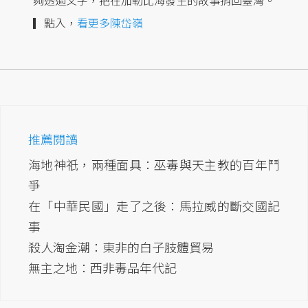
夠透過文字，把在加勒比海發生的故事捎回臺灣。
▎點入，
看更多陳岱嶺
推薦閱讀
海地神祇，兩種面具：巫毒與天主教的百年鬥
爭
在「中華民國」走了之後：馬拉威的斷交國記
事
殺人淘金潮：東非的白子肢體貿易
無主之地：西非毒品年代記