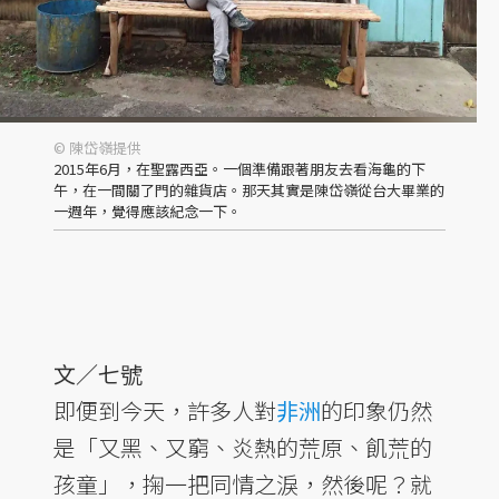
© 陳岱嶺提供
2015年6月，在聖露西亞。一個準備跟著朋友去看海龜的下
午，在一間關了門的雜貨店。那天其實是陳岱嶺從台大畢業的
一週年，覺得應該紀念一下。
文／七號
即便到今天，許多人對
非洲
的印象仍然
是「又黑、又窮、炎熱的荒原、飢荒的
孩童」，掬一把同情之淚，然後呢？就