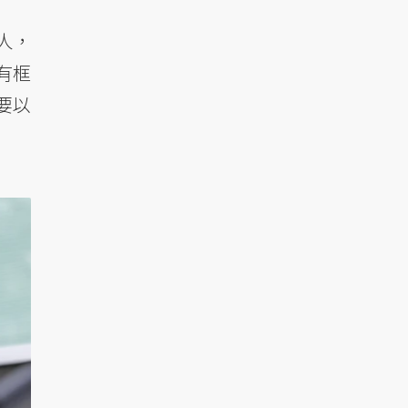
人，
有框
要以