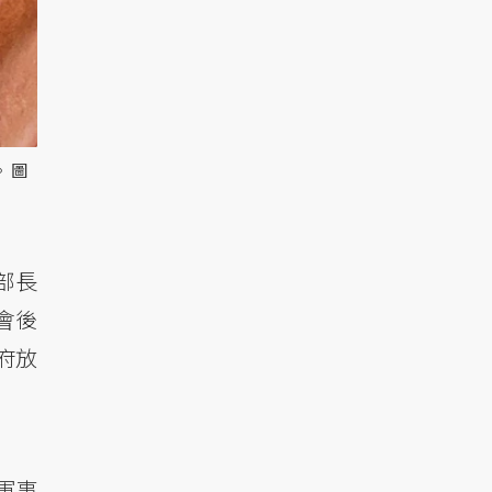
 圖
部長
在會後
政府放
軍事