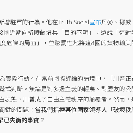
軍的行為。他在Truth Social
宣布
丹麥、挪威
8國近期向格陵蘭增兵「目的不明」，還說「這對
度危險的局面」，並懲罰性地將這8國的貨物輸美
化為實際行動。在當前國際評論的語境中，「川普正
覺式判斷。無論是對多邊主義的輕蔑、對盟友的公
白表態，川普成了自由主義秩序的顛覆者。然而，
關鍵的問題：
當我們指控某位國家領導人「破壞秩
早已失衡的事實？