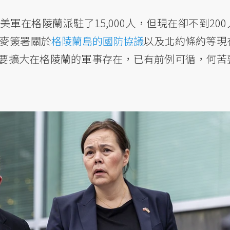
軍在格陵蘭派駐了15,000人，但現在卻不到200
丹麥簽署關於
格陵蘭島的國防協議
以及北約條約等現
要擴大在格陵蘭的軍事存在，已有前例可循，何苦