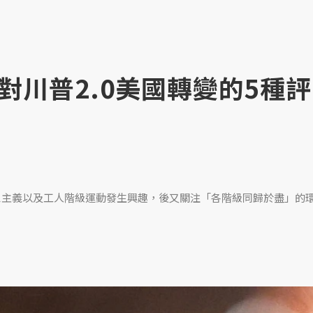
川普2.0美國轉變的5種評
克思主義以及工人階級運動發生興趣，後又關注「各階級同歸於盡」的