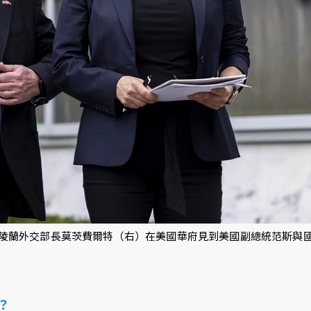
與格陵蘭外交部長莫茨費爾特（右）在美國華府見到美國副總統范斯與
？