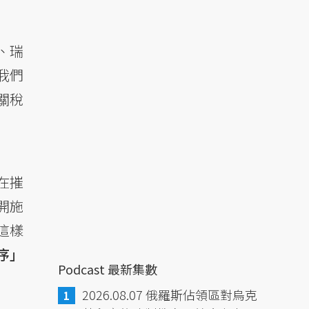
、瑞
我們
關稅
在摧
開施
這樣
序」
Podcast 最新集數
2026.08.07 俄羅斯佔領區對烏克