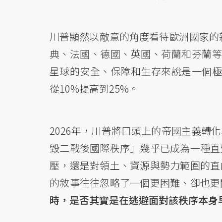
川普顯然以敵意的角度看待歐洲國家的新增駐
典、法國、德國、英國、荷蘭和芬蘭等
星球的安全、保障和生存來說是一個極
從10%提高到25%。
2026年，川普將口頭上的帝國主義轉
毀二戰後國際秩序」幾乎已成為一種直
壓，還是對領土、資源與勢力範圍的直
的敘事往往忽略了一個更困難、卻也更
時，是否其實是在逃避面對該秩序本身