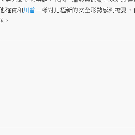
他確實和
川普
一樣對北極新的安全形勢感到擔憂，
隊。