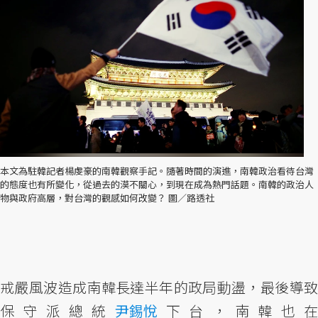
本文為駐韓記者楊虔豪的南韓觀察手記。隨著時間的演進，南韓政治看待台灣
的態度也有所變化，從過去的漠不關心，到現在成為熱門話題。南韓的政治人
物與政府高層，對台灣的觀感如何改變？ 圖／路透社
戒嚴風波造成南韓長達半年的政局動盪，最後導致
保守派總統
尹錫悅
下台，南韓也