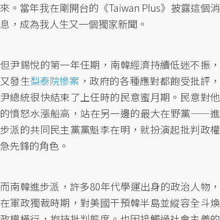
來。當年我在剛開台的《Taiwan Plus》披露這個消
息，成為我人生又一個獨家新聞。
但尹錫悅的第一年任期，南韓經濟持續低迷不振，
又發生
梨泰院慘案
，政府的各種應對都飽受批評
尹總統很快結束了上任時的民意蜜月期。民意對他
的憤怒水漲船高，站在另一邊的最大在野黨——進
步派的共同民主黨黨魁李在明，就扮演起批判政權
急先鋒的角色。
而南韓進步派，許多80年代學運出身的政治人物，
在軍政獨裁時期，對美國干預韓半島並縱容全斗煥
政權橫行，抱持批判態度。也因接觸過社會主義的