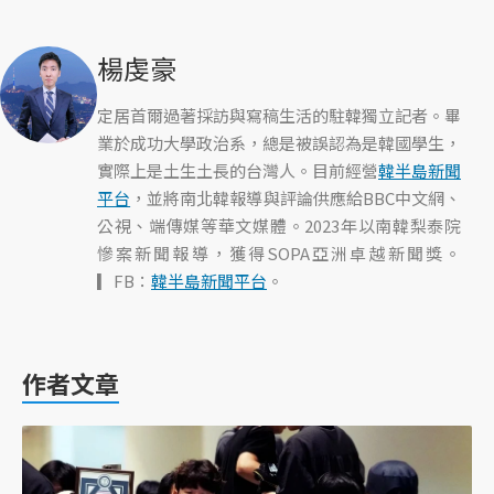
楊虔豪
定居首爾過著採訪與寫稿生活的駐韓獨立記者。畢
業於成功大學政治系，總是被誤認為是韓國學生，
實際上是土生土長的台灣人。目前經營
韓半島新聞
平台
，並將南北韓報導與評論供應給BBC中文網、
公視、端傳媒等華文媒體。2023年以南韓梨泰院
慘案新聞報導，獲得SOPA亞洲卓越新聞獎。
▎FB：
韓半島新聞平台
。
作者文章