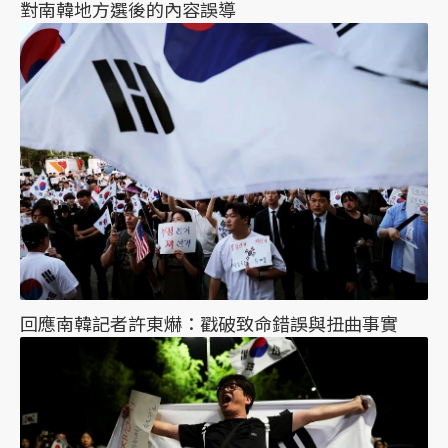
對南韓地方選後的內容誤導
回應南韓記者許東爀：戳破致命錯誤與扭曲事實