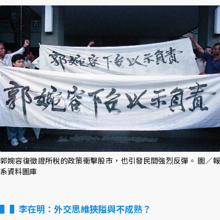
郭婉容復徵證所稅的政策衝擊股市，也引發民間強烈反彈。 圖／報
系資料圖庫
▌李在明：外交思維狹隘與不成熟？