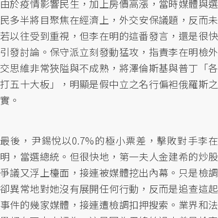
由於疫情影響民生，加上房價高漲，當時媒體與選
民多半將目聚焦在經濟上，外交安保議題，反而未
若以往受到重視，但李在明的這番發言，還是很快
引發討論。保守派立刻發動猛攻，指責李在明檢外
交思維非常狹隘與不成熟，將澤倫斯基與普丁「各
打五十大板」，明顯是假中立之名行偏袒俄羅斯之
實。
最後，尹錫悅以0.7%的極小票差，擊敗對手李在
明，當選總統。但很快地，第一夫人金建希的炒股
爭議又浮上檯面，接連被媒體挖出內幕。只是檢調
卻異常地對她沒有展開任何行動，反而是追查這起
事件的幾家媒體，接連遭檢調扣押搜索。業界和法