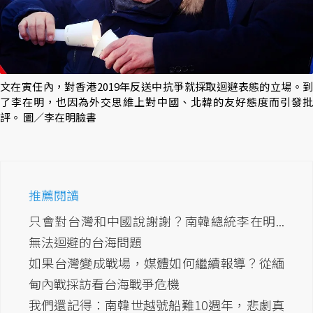
文在寅任內，對香港2019年反送中抗爭就採取迴避表態的立場。到
了李在明，也因為外交思維上對中國、北韓的友好態度而引發批
評。 圖／李在明臉書
推薦閱讀
只會對台灣和中國說謝謝？南韓總統李在明...
無法迴避的台海問題
如果台灣變成戰場，媒體如何繼續報導？從緬
甸內戰採訪看台海戰爭危機
我們還記得：南韓世越號船難10週年，悲劇真