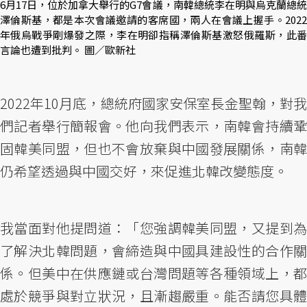
6月17日，位於加拿大舉行的G7會議，南韓總統李在明與烏克蘭總統
澤倫斯基，都是本次會議邀請的客席國，兩人在會議上握手。2022
年俄烏戰爭剛爆發之際，李在明卻指稱澤倫斯基激怒俄羅斯，此番
言論也遭到批判。 圖／歐新社
2022年10月底，總統府國家安保室長金聖翰，對我
們記者舉行簡報會。他向我們表示，南韓會持續鞏
固韓美同盟，但也不會放棄與中國發展關係，南韓
仍希望透過與中國交好，來促進北韓改變態度。
我當面對他提問道：「您強調韓美同盟，又提到為
了解決北韓問題，會締造與中國具建設性的合作關
係。但美中在供應鏈或台灣問題等各種領域上，都
處於競爭與對立狀況，且漸趨嚴重。能否請您具體