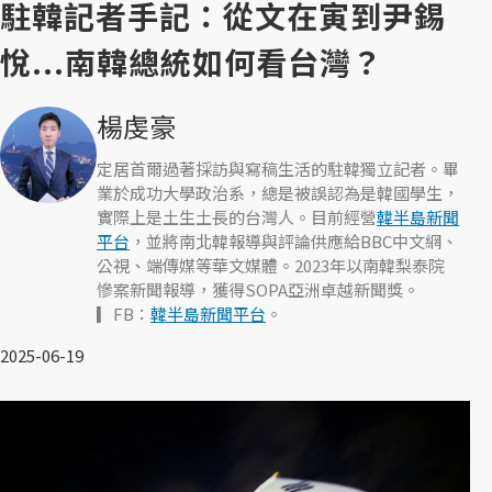
駐韓記者手記：從文在寅到尹錫
悅...南韓總統如何看台灣？
楊虔豪
定居首爾過著採訪與寫稿生活的駐韓獨立記者。畢
業於成功大學政治系，總是被誤認為是韓國學生，
實際上是土生土長的台灣人。目前經營
韓半島新聞
平台
，並將南北韓報導與評論供應給BBC中文網、
公視、端傳媒等華文媒體。2023年以南韓梨泰院
慘案新聞報導，獲得SOPA亞洲卓越新聞獎。
▎FB：
韓半島新聞平台
。
2025-06-19