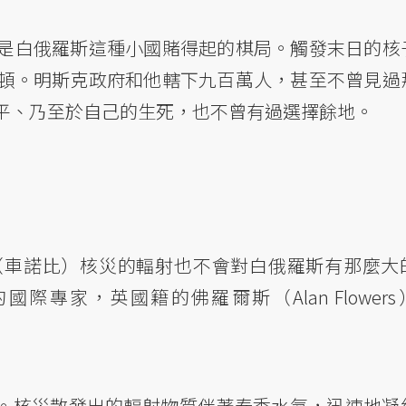
是白俄羅斯這種小國賭得起的棋局。觸發末日的核
頓。明斯克政府和他轄下九百萬人，甚至不曾見過
平、乃至於自己的生死，也不曾有過選擇餘地。
（車諾比）核災的輻射也不會對白俄羅斯有那麼大
專家，英國籍的佛羅爾斯（Alan Flowers
發生。核災散發出的輻射物質伴著春季水氣，迅速地凝