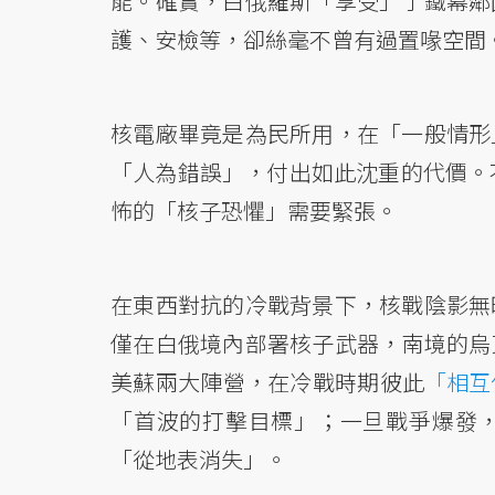
能。確實，白俄羅斯「享受」了鐵幕鄰
護、安檢等，卻絲毫不曾有過置喙空間
核電廠畢竟是為民所用，在「一般情形
「人為錯誤」，付出如此沈重的代價。
怖的「核子恐懼」需要緊張。
在東西對抗的冷戰背景下，核戰陰影無
僅在白俄境內部署核子武器，南境的烏
美蘇兩大陣營，在冷戰時期彼此
「相互
「首波的打擊目標」；一旦戰爭爆發
「從地表消失」。