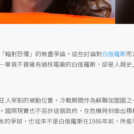
「輻射恐懼」的無盡爭論。這些討論對
白俄羅斯
而
—畢竟不曾擁有過核電廠的白俄羅斯，卻是人類史
任人宰割的被動位置。冷戰期間作為蘇聯加盟國之
。國際現實也不容許這個政府，在危機時刻做出積
的爭辯，也從來不是白俄羅斯在1986年前，所能