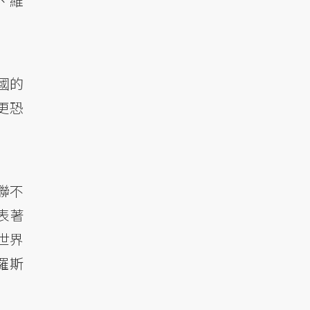
、維
國的
更恐
聯不
表著
世界
羅斯