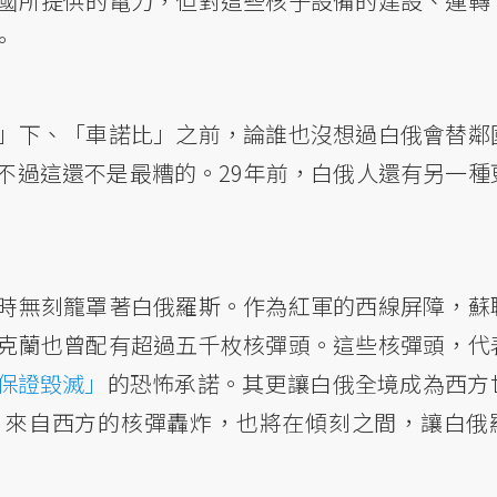
國所提供的電力，但對這些核子設備的建設、運轉
。
」下、「車諾比」之前，論誰也沒想過白俄會替鄰
不過這還不是最糟的。29年前，白俄人還有另一種
時無刻籠罩著白俄羅斯。作為紅軍的西線屏障，蘇
克蘭也曾配有超過五千枚核彈頭。這些核彈頭，代
保證毀滅」
的恐怖承諾。其更讓白俄全境成為西方
，來自西方的核彈轟炸，也將在傾刻之間，讓白俄