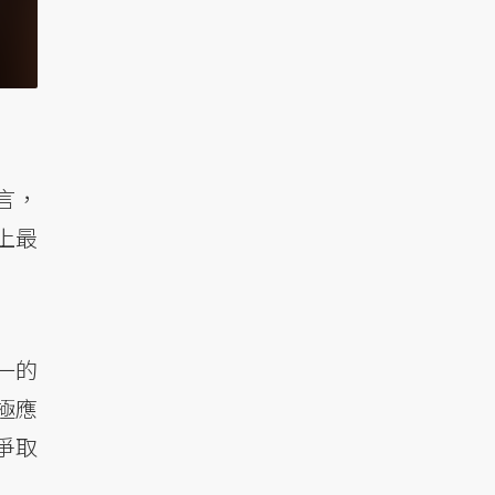
言，
上最
一的
極應
爭取