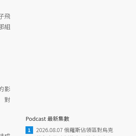
子飛
那組
的影
）對
Podcast 最新集數
2026.08.07 俄羅斯佔領區對烏克
結成