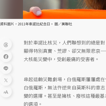
資料圖片，2011年車諾比紀念日。 圖／美聯社
對於車諾比核災，人們聯想到的總是對
顯得特別真實、荒謬、卻又無限悲哀—
大核能災變中，受創最痛的受害者。
串起這齣災難劇場，白俄羅斯屢屢處在
白俄羅斯，無法忤逆來自莫斯科的意志
變的選擇。甚至是擁核、廢核這種最基本
的選項。