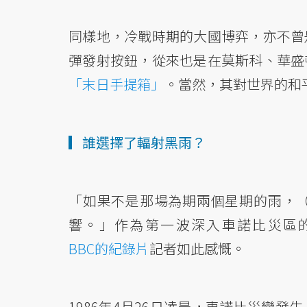
同樣地，冷戰時期的大國博弈，亦不曾
彈發射按鈕，從來也是在莫斯科、華盛
「末日手提箱」
。當然，其對世界的和
▎誰選擇了輻射黑雨？
「如果不是那場為期兩個星期的雨，
響。」作為第一波深入車諾比災區的國際
BBC的紀錄片
記者如此感慨。
1986年4月26日凌晨，車諾比災變