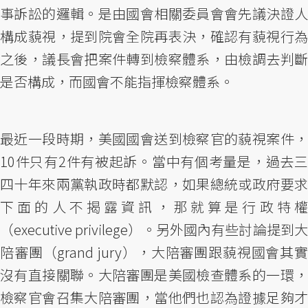
事訴訟的邏輯。是由國會相關委員會會先議決證人
構成藐視，提到院會全院再表決，確認有藐視行為
之後，議長會把案件轉到檢察體系，由檢調去判斷
是否構成，而國會不能指揮檢察體系。
最近一段時期，美國國會送到檢察官的藐視案件，
10件只有2件有被起訴。當中有個考量是，過去三
四十年來兩黨執政時都默認，如果總統或政府要求
下面的人不揭露資訊，那就算是行政特權
（executive privilege）。另外國內有些討論提到大
陪審團（grand jury），大陪審團跟藐視國會其實
沒有直接關聯。大陪審團是美國檢查體系的一環，
檢察官會召集大陪審團，當他們也認為證據足夠才