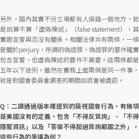
另外，國內其實不分立場都有人搞錯一個地方，就
是說算不算「虛偽陳述」（false statement），其
實跟宣誓與否沒有關係。相關法律共有兩條，一條
是關於perjury，所謂的偽證罪，偽證罪的要件確實
包含宣誓，但虛偽陳述的要件不需要。這兩條都是
五年以下徒刑。雖然在實務上面兩條是同一件事，
就是對國會委員會調查的期間說謊會被處罰。
Q：二讀通過版本裡提到的藐視國會行為，有幾項
是美國沒有的定義，包含「不得反質詢」、「不得
隱匿資訊」以及「答復不得超過質詢範圍之外」，
這些行為的爭議為何？