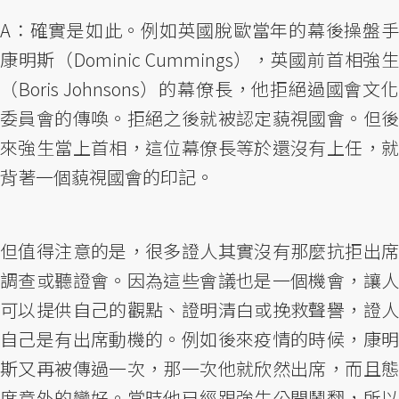
A：確實是如此。例如英國脫歐當年的幕後操盤手
康明斯（Dominic Cummings），英國前首相強生
（Boris Johnsons）的幕僚長，他拒絕過國會文化
委員會的傳喚。拒絕之後就被認定藐視國會。但後
來強生當上首相，這位幕僚長等於還沒有上任，就
背著一個藐視國會的印記。
但值得注意的是，很多證人其實沒有那麼抗拒出席
調查或聽證會。因為這些會議也是一個機會，讓人
可以提供自己的觀點、證明清白或挽救聲譽，證人
自己是有出席動機的。例如後來疫情的時候，康明
斯又再被傳過一次，那一次他就欣然出席，而且態
度意外的蠻好。當時他已經跟強生公開鬧翻，所以