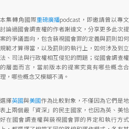
本集轉角國際
重磅廣播
podcast，即邀請曾以專
討論過國會調查權的作者謝達文，分享更多此次提
案的爭議面向，包含藐視國會罪的定義與罰則如何
規範才算得當，以及罰則的執行上，如何涉及到立
法、司法與行政權相互侵犯的問題；從國會調查權
的層面而言，當前版本的提案究竟有哪些概念合
理，哪些概念又模糊不清。
選擇
英國
與
美國
作為比較對象，不僅因為它們是
表上兩個最「資深」的民主國家，也因為英、美恰
好在國會調查權與藐視國會罪的界定和執行方式
上，都選擇了相當不同的路線和運作模式，各有其