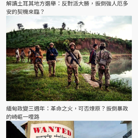
解讀土耳其地方選舉：反對派大勝，扳倒強人厄多
安的契機來臨？
緬甸政變三週年：革命之火，可否燎原？扳倒暴政
的崎嶇一哩路