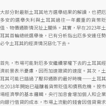
大部分對最新土耳其地方選舉結果的解讀，也把厄
多安的選舉失利與土耳其過往一年嚴重的貨幣貶
值、物價通膨情況扯上關係。其實，早在2023年土
耳其首輪總統選舉後，已有分析指出厄多安連任勢
必令土耳其的經濟情況惡化下去。
首先，市場可能對厄多安繼續掌權下去的土耳其經
濟前景表示憂慮，因而加速撤資的速度。其次，土
耳其可能已錯過了壓抑通膨的最好時機——土耳其
在2018年開始已蘊釀着貨幣貶值和債務危機。按市
場經濟學的基本邏輯，央行加息會增加個人和企業
向銀行借貸的成本，市場上流動的錢會因借貸需求