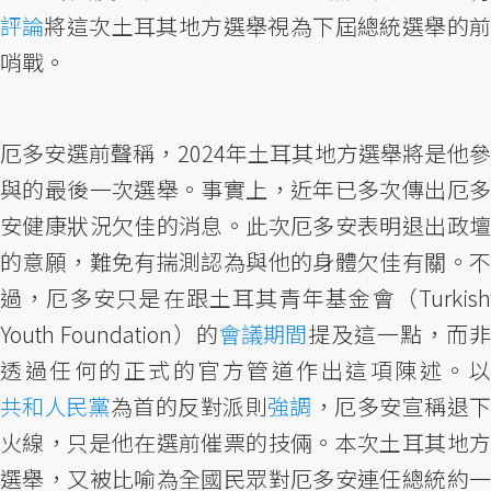
評論
將這次土耳其地方選舉視為下屆總統選舉的前
哨戰。
厄多安選前聲稱，2024年土耳其地方選舉將是他參
與的最後一次選舉。事實上，近年已多次傳出厄多
安健康狀況欠佳的消息。此次厄多安表明退出政壇
的意願，難免有揣測認為與他的身體欠佳有關。不
過，厄多安只是在跟土耳其青年基金會（Turkish
Youth Foundation）的
會議期間
提及這一點，而非
透過任何的正式的官方管道作出這項陳述。以
共和人民黨
為首的反對派則
強調
，厄多安宣稱退下
火線，只是他在選前催票的技倆。本次土耳其地方
選舉，又被比喻為全國民眾對厄多安連任總統約一