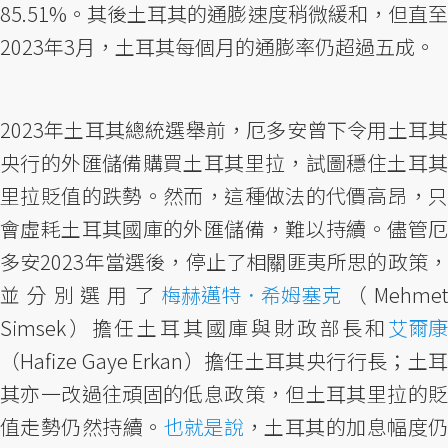
85.51%。其後土耳其的通膨速度稍微緩和，但直至
2023年3月，土耳其每個月的通膨率仍超過五成。
2023年土耳其總統選舉前，厄多安曾下令用土耳其
央行的外匯儲備購買土耳其里拉，試圖穩住土耳其
里拉貶值的跌勢。然而，這種做法的代價高昂，只
會虛耗土耳其國庫的外匯儲備，難以持續。儘管厄
多安2023年當選後，停止了相關匪夷所思的政策，
並分別選用了
梅赫邁特．希姆塞克
（Mehmet
Simsek）擔任土耳其國庫與財政部長和
艾爾康
（Hafize Gaye Erkan）擔任土耳其央行行長；土耳
其亦一改過往頑固的低息政策，但土耳其里拉的貶
值走勢仍然持續。
也就是說
，土耳其的加息幅度