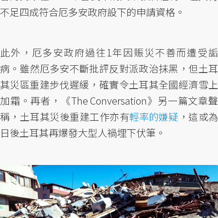
不足四成符合厄多安政府設下的申請資格。
此外，厄多安政府過往1年因賑災不善而遭受詬
病。雖然厄多安不斷批評反對派政治抹黑，但土耳
其災區重建步伐遲緩，確實令土耳其全國經濟雪上
加霜。再者，《The Conversation》另一篇文章聲
稱，土耳其災後重建工作亦有
輕率的嫌疑
，這或
日後土耳其再爆發大型人禍埋下伏筆。