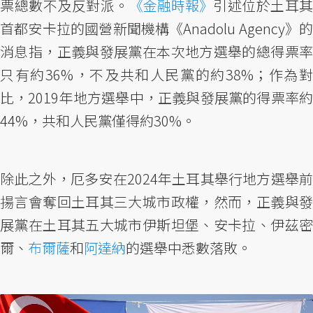
票總數不及反對派。
《金融時報》
引述位於土耳其
首都安卡拉的國營新聞機構《Anadolu Agency》的
消息指，正義與發展黨在本次地方選舉的總得票率
只有約36%，不及共和人民黨的約38%；作為對
比，2019年地方選舉中，正義與發展黨的得票率約
44%，共和人民黨僅得約30%。
除此之外，厄多安在2024年土耳其舉行地方選舉前
揚言會奪回土耳其三大城市政權，然而，正義與發
展黨在土耳其五大城市伊斯坦堡、安卡拉、伊茲密
爾、
布爾薩
和
阿達納
的選舉中悉數落敗。