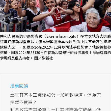
共和人民黨的伊馬姆奧盧（Ekrem İmamoğlu）在本次地方大選勝
選連任伊斯坦堡市長；伊馬姆奧盧原本是反對派中民望最高的總統
候選人之一，但厄多安在2022年12月以司法手段剝奪了他的總統參
選權。圖為2024年3月30日在伊斯坦堡舉行的競選集會上揮舞旗幟的
伊馬姆奧盧支持者。 圖／歐新社
推薦閱讀
土耳其基本工資漲49%：加薪救經濟，但為何
民眾不買單？
利息政策雲霄飛車：土耳其政府為何放棄「低