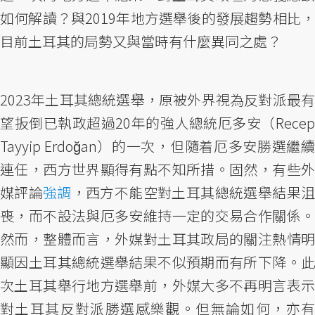
如何解讀？與2019年地方選舉後的發展趨勢相比，
目前土耳其的局勢又與當時有什麼異同之處？
2023年土耳其總統選舉，原被外界視為反對派最有
望扳倒已執政超過20年的強人總統厄多安（Recep
Tayyip Erdoğan）的一次，但隨着厄多安勝選繼續
連任，西方世界顯得有點不知所措。固然，有些外
媒評論
強調
，西方不能空對土耳其總統選舉結果
喪，而不設法與厄多安維持一定的交易合作關係。
然而，整體而言，外媒對土耳其政局的關注熱情明
顯因土耳其總統選舉結果不似預期而有所下降。此
次土耳其舉行地方選舉前，外媒大多不再明言表示
對土耳其反對派勝選感樂觀。但無論如何，亦有