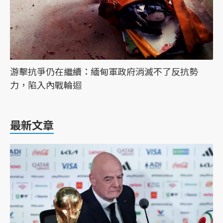
游擊抗爭仍在繼續：緬甸軍政府消滅不了反抗勢
力，陷入內戰輪迴
最新文章