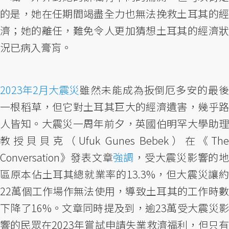
的是，她在任期間竭盡全力也無法挽救土耳其的經
濟；她的離任，難免令人更加猜想土耳其的經濟狀
況已病入膏肓。
2023年2月大震災
雖然未能成為扳倒厄多安的最後
一根稻草，但它對土耳其巨大的經濟遺害，幾乎路
人皆知。大震災一周年前夕，英國伯明罕大學助理
教授貝貝克（Ufuk Gunes Bebek）在《The
Conversation》發表文章
強調
，受大震災影響的
區原本佔土耳其總就業率的13.3%，但大震災讓約
22萬個工作場作無法使用，導致土耳其的工作時數
下降了16%。文章同時提及到，逾23萬受大震災影
響的民眾在2023年嘗試申請失業救濟福利，但只有