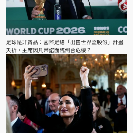
足球是非賣品：國際足總「出售世界盃股份」計畫
夭折，主席因凡蒂諾面臨倒台危機？