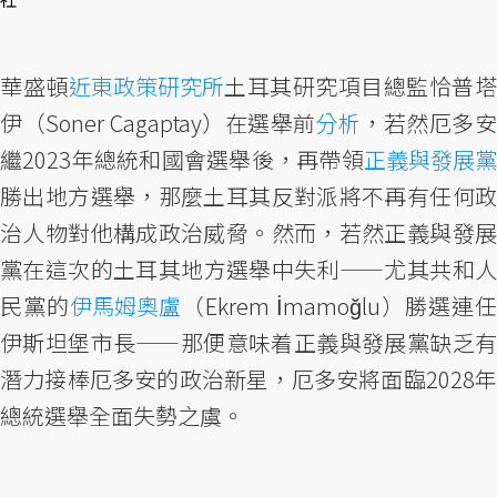
華盛頓
近東政策研究所
土耳其研究項目總監恰普
伊（Soner Cagaptay）在選舉前
分析
，若然厄多
繼2023年總統和國會選舉後，再帶領
正義與發展黨
勝出地方選舉，那麼土耳其反對派將不再有任何政
治人物對他構成政治威脅。然而，若然正義與發展
黨在這次的土耳其地方選舉中失利——尤其共和人
民黨的
伊馬姆奧盧
（Ekrem İmamoğlu）勝選連
伊斯坦堡市長——那便意味着正義與發展黨缺乏有
潛力接棒厄多安的政治新星，厄多安將面臨2028年
總統選舉全面失勢之虞。