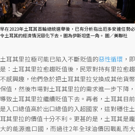
早在2023年土耳其首輪總統選舉後，已有分析指出厄多安連任勢必
令土耳其的經濟情況惡化下去。圖為伊斯坦堡一角。 圖／美聯社
土耳其里拉極可能已陷入不斷貶值的
惡性循環
，
是：土耳其里拉愈趨貶值後，民眾對持有里拉愈趨
不感興趣，他們急於把土耳其里拉兌換成其他貨幣
保值，然後市場對土耳其里拉的需求進一步下降，
導致土耳其里拉繼續貶值下去。再者，土耳其目前
是入口總值高於出口總值的入超國家，這對穩住土
耳其里拉的價值十分不利。更甚的是，土耳其是龐
大的能源進口國，而過往2年全球油價因戰亂而大