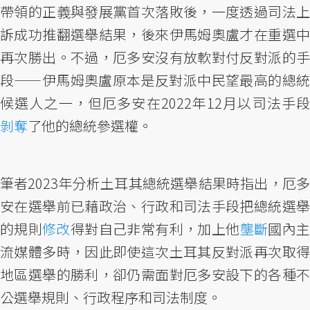
帶領的正義與發展黨首次落敗後，一度透過司法上
訴成功推翻選舉結果，後來伊馬姆奧盧才在重選中
再次勝出。不過，厄多安沒有放軟對付反對派的手
段——伊馬姆奧盧原本是反對派中民望最高的總統
候選人之一，但厄多安在2022年12月以司法手段
剝奪
了他的總統參選權。
筆者2023年分析土耳其總統選舉結果時指出，厄多
安在選舉前已藉政治、行政和司法手段把總統選舉
的規則
修改
得對自己非常有利，加上他
壟斷
國內
流媒體多時，因此即使這次土耳其反對派再次取得
地區選舉的勝利，卻仍需面對厄多安設下的各種不
公選舉規則、行政程序和司法制度。