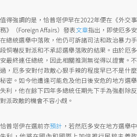
值得強調的是，恰普塔伊早在2022年便在《外交事
務》（Foreign Affairs）發表
文章
指出，即使厄多安
在總統選舉中落敗，他仍可訴諸司法和政治暴力手
段恫嚇反對派和不承認選舉落敗的結果。由於厄多
安最終連任總統，因此相關推測無從得以證實。不
過，厄多安對付政敵心狠手辣的程度早已不是什麼
秘密。如今他遭逢可能危及他日後安危的地方選舉
失利，他在餘下四年多總統任期先下手為強剷除反
對派政敵的機會不容小覤。
恰普塔伊在選前亦
預計
，若然厄多安在地方選舉
失利，他將在國內和國際上加倍推行民粹主義政