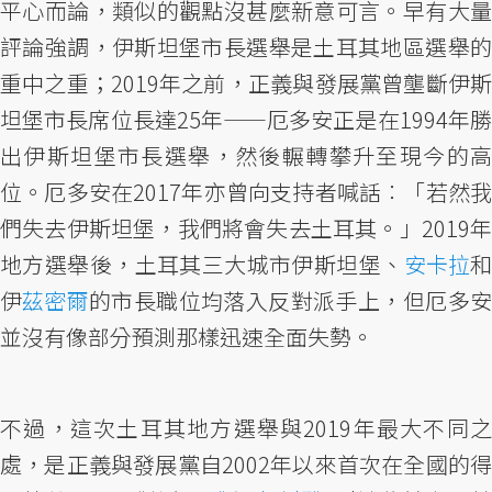
平心而論，類似的觀點沒甚麼新意可言。早有大量
評論強調，伊斯坦堡市長選舉是土耳其地區選舉的
重中之重；2019年之前，正義與發展黨曾壟斷伊斯
坦堡市長席位長達25年——厄多安正是在1994年勝
出伊斯坦堡市長選舉，然後輾轉攀升至現今的高
位。厄多安在2017年亦曾向支持者喊話︰「若然我
們失去伊斯坦堡，我們將會失去土耳其。」2019年
地方選舉後，土耳其三大城市伊斯坦堡、
安卡拉
伊
茲密爾
的市長職位均落入反對派手上，但厄多
並沒有像部分預測那樣迅速全面失勢。
不過，這次土耳其地方選舉與2019年最大不同之
處，是正義與發展黨自2002年以來首次在全國的得