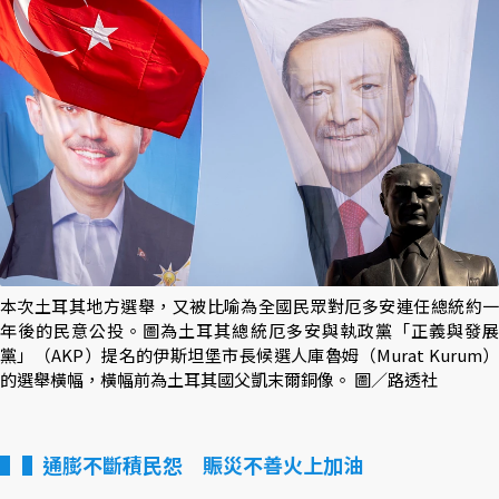
本次土耳其地方選舉，又被比喻為全國民眾對厄多安連任總統約一
年後的民意公投。圖為土耳其總統厄多安與執政黨「正義與發展
黨」（AKP）提名的伊斯坦堡市長候選人庫魯姆（Murat Kurum）
的選舉橫幅，橫幅前為土耳其國父凱末爾銅像。 圖／路透社
▌通膨不斷積民怨 賑災不善火上加油