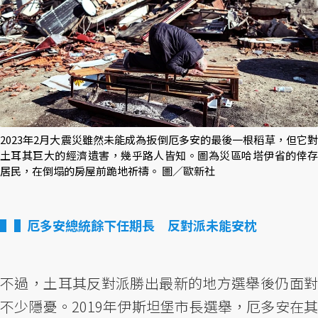
2023年2月大震災雖然未能成為扳倒厄多安的最後一根稻草，但它對
土耳其巨大的經濟遺害，幾乎路人皆知。圖為災區哈塔伊省的倖存
居民，在倒塌的房屋前跪地祈禱。 圖／歐新社
▌厄多安總統餘下任期長 反對派未能安枕
不過，土耳其反對派勝出最新的地方選舉後仍面對
不少隱憂。2019年伊斯坦堡市長選舉，厄多安在其