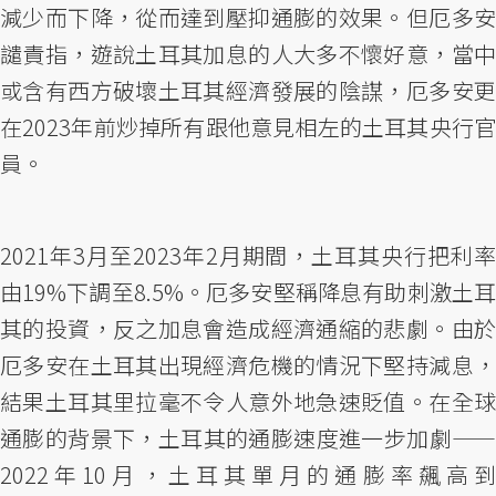
減少而下降，從而達到壓抑通膨的效果。但厄多安
譴責指，遊說土耳其加息的人大多不懷好意，當中
或含有西方破壞土耳其經濟發展的陰謀，厄多安更
在2023年前炒掉所有跟他意見相左的土耳其央行官
員。
2021年3月至2023年2月期間，土耳其央行把利率
由19%下調至8.5%。厄多安堅稱降息有助刺激土耳
其的投資，反之加息會造成經濟通縮的悲劇。由於
厄多安在土耳其出現經濟危機的情況下堅持減息，
結果土耳其里拉毫不令人意外地急速貶值。在全球
通膨的背景下，土耳其的通膨速度進一步加劇——
2022年10月，土耳其單月的通膨率飆高到