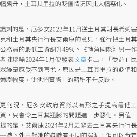
幅飆升，土耳其里拉的貶值情況因此大幅惡化。
諷刺的是，厄多安2023年11月逆土耳其財長希姆塞
克和土耳其央行行長艾爾康的意見，強行把土耳其
公務員的最低工資調升49%。《轉角國際》另一作
者陳琬喻2024年1月便發表
文章
指出，「受益」
眾絲毫感受不到喜悅，原因是土耳其里拉的貶值和
通膨幅度，使他們實際上的薪酬不升反跌。
更何況，厄多安政府貿然以有形之手提高最低工
資，只會令土耳其通膨的問題進一步惡化。另值一
提的是，艾爾康2024年2月更辭去土耳其央行行長
一職。外界對她的辭職有不同的揣測，但可以肯定