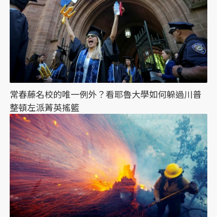
常春藤名校的唯一例外？看耶魯大學如何躲過川普
整頓左派菁英搖籃