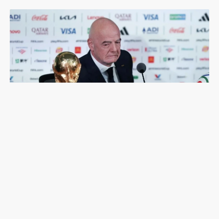
足球是非賣品：國際足總「出售世界盃股份」計畫
夭折，主席因凡蒂諾面臨倒台危機？