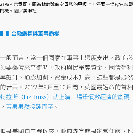
31%。示意圖，圖為林肯號航空母艦的甲板上，停著一架F/A-18 戰
鬥機。 圖／美聯社
▌金融霸權與軍事霸權
一般而言，當一個國家在軍事上過度支出，政府必
須要舉債來平衡時，政府與民爭奪資金、國債殖利
率飆升、通膨加劇、資金成本升高，這些都是必然
的苦果。2022年9月至10月間，英國最短命的首相
特拉斯（Liz Truss）就上演一場舉債救經濟的劇碼
，
苦果果然接踵而至
。
但是美國自二戰以來，政府赤字就是家常便飯，也