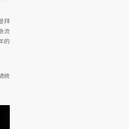
是拜
急流
年的
總統