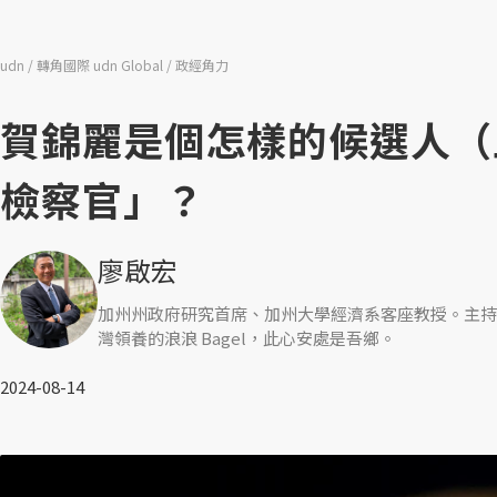
udn
轉角國際 udn Global
政經角力
賀錦麗是個怎樣的候選人（
檢察官」？
廖啟宏
加州州政府研究首席、加州大學經濟系客座教授。主持
灣領養的浪浪 Bagel，此心安處是吾鄉。
2024-08-14