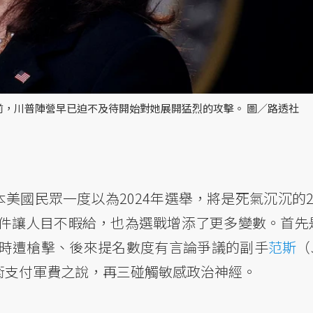
之前，川普陣營早已迫不及待開始對她展開猛烈的攻擊。 圖／路透社
美國民眾一度以為2024年選舉，將是死氣沉沉的20
件讓人目不暇給，也為選戰增添了更多變數。首先
時遭槍擊、後來提名數度有言論爭議的副手
范斯
（J
防衛支付軍費之說，再三碰觸敏感政治神經。