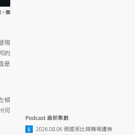
統。圖
發現
邦的
直是
左傾
州司
Podcast 最新集數
2026.08.06 德國萊比錫機場遭無