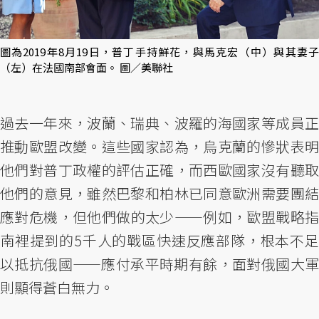
圖為2019年8月19日，普丁手持鮮花，與馬克宏（中）與其妻子
（左）在法國南部會面。 圖／美聯社
過去一年來，波蘭、瑞典、波羅的海國家等成員正
推動歐盟改變。這些國家認為，烏克蘭的慘狀表明
他們對普丁政權的評估正確，而西歐國家沒有聽取
他們的意見，雖然巴黎和柏林已同意歐洲需要團結
應對危機，但他們做的太少——例如，歐盟戰略指
南裡提到的5千人的戰區快速反應部隊，根本不足
以抵抗俄國——​​應付承平時期有餘，面對俄國大軍
則顯得蒼白無力。