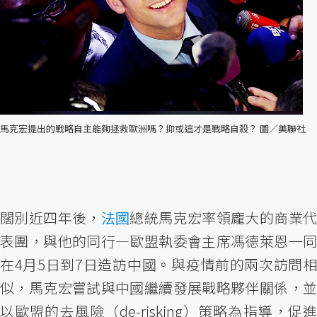
馬克宏提出的戰略自主能夠拯救歐洲嗎？抑或這才是戰略自殺？ 圖／美聯社
闊別近四年後，
法國
總統馬克宏率領龐大的商業
表團，與他的同行—歐盟執委會主席馮德萊恩一同
在4月5日到7日造訪中國。與疫情前的兩次訪問相
似，馬克宏嘗試與中國繼續發展戰略夥伴關係，並
以歐盟的去風險（de-risking）策略為指導，促進