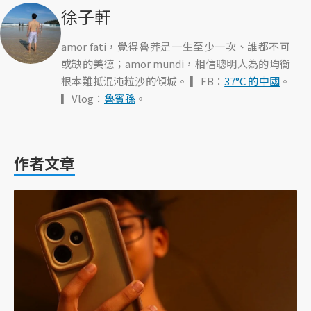
徐子軒
amor fati，覺得魯莽是一生至少一次、誰都不可
或缺的美德；amor mundi，相信聰明人為的均衡
根本難抵混沌粒沙的傾城。 ▎FB：
37°C 的中國
。
▎Vlog：
魯賓孫
。
作者文章