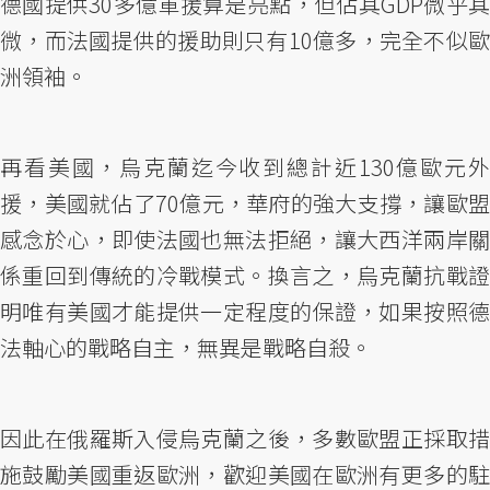
德國提供30多億軍援算是亮點，但佔其GDP微乎其
微，而法國提供的援助則只有10億多，完全不似歐
洲領袖。
再看美國，烏克蘭迄今收到總計近130億歐元外
援，美國就佔了70億元，華府的強大支撐，讓歐盟
感念於心，即使法國也無法拒絕，讓大西洋兩岸關
係重回到傳統的冷戰模式。換言之，烏克蘭抗戰證
明唯有美國才能提供一定程度的保證，如果按照德
法軸心的戰略自主，無異是戰略自殺。
因此在俄羅斯入侵烏克蘭之後，多數歐盟正採取措
施鼓勵美國重返歐洲，歡迎美國在歐洲有更多的駐