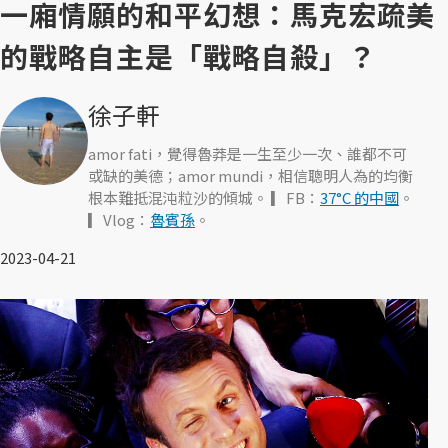
一廂情願的和平幻想：馬克宏疏美
的戰略自主是「戰略自殺」？
徐子軒
amor fati，覺得魯莽是一生至少一次、誰都不可
或缺的美德；amor mundi，相信聰明人為的均衡
根本難抵混沌粒沙的傾城。 ▎FB：
37°C 的中國
。
▎Vlog：
魯賓孫
。
2023-04-21