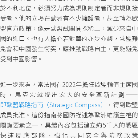
於不利地位，必須努力成為規則制定者而非規則接
受者。他的立場在歐洲有不少擁護者，甚至轉為歐
盟官方政策，像是歐盟試圖開採稀土，減少來自中
國的進口。也有人擔心若對華府亦步亦趨，歐盟難
免會和中國發生衝突，應推動戰略自主，更能避免
受到中國影響。
進一步來看，當法國在2022年擔任歐盟輪值主席國
時，馬克宏就提出宏大的安全革新計劃——
即歐盟戰略指南（Strategic Compass）
，得到歐盟
成員批准。這份指南將國防描述為歐洲維護主權的
關鍵要素之一，具體內容包括建立約5千人的戰區
快速反應部隊、強化共同安全與防務政策