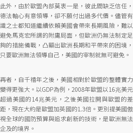
此外，由於歐盟內部莫衷一是，彼此間缺乏信任，
德法軸心有意領導，卻不願付出過多代價。儘管有
識之士都知道繼續依賴美國會帶來長期風險，難以
避免馬克宏所謂的附庸局面，但歐洲仍無法制定足
夠的措施備戰，凸顯出歐洲長期和平帶來的困境，
只要歐洲無法領導自己，美國的宰制就無可避免。
再者，自千禧年之後，美國相對於歐盟的整體實力
變得更強大。以GDP為例，2008年歐盟以16兆美元
超過美國的14兆美元，之後美國拉開與歐盟的差
距，現在大約是歐盟加英國的1.3倍。更別提美國傲
視全球的國防預算與追求創新的技術，是歐洲無法
企及的境界。