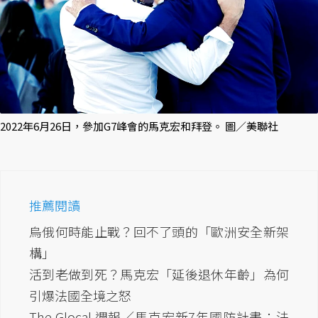
2022年6月26日，參加G7峰會的馬克宏和拜登。 圖／美聯社
推薦閱讀
烏俄何時能止戰？回不了頭的「歐洲安全新架
構」
活到老做到死？馬克宏「延後退休年齡」為何
引爆法國全境之怒
The Glocal 週報／馬克宏新7年國防計畫：法