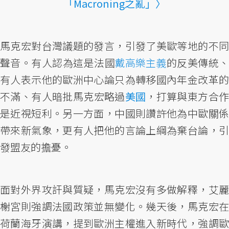
「Macroning之亂」〉
馬克宏對台灣議題的發言，引發了美歐等地的不同
聲音。有人認為這是法國
戴高樂主義
的反美傳統
有人表示他的歐洲中心論只為轉移國內年金改革的
不滿、有人暗批馬克宏略過
美國
，打算與東方合
是近視短利。另一方面，中國則讚許他為中歐關係
帶來新氣象，更有人把他的言論上綱為棄台論，引
發盟友的擔憂。
面對外界攻訐與質疑，馬克宏沒有多做解釋，艾麗
榭宮則強調法國政策並無變化。幾天後，馬克宏在
荷蘭海牙演講，提到歐洲主權進入新時代，強調歐