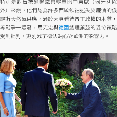
特別是對曾被蘇聯鐵幕壟罩的中東歐（匈牙利除
外）來說，他們認為許多西歐領袖迷失於廉價的俄
羅斯天然氣供應，過於天真看待普丁政權的本質，
等戰爭一爆發，馬克宏與
德國
總理蕭茲的妥協策
受到批判，更削減了德法軸心對歐洲的影響力。