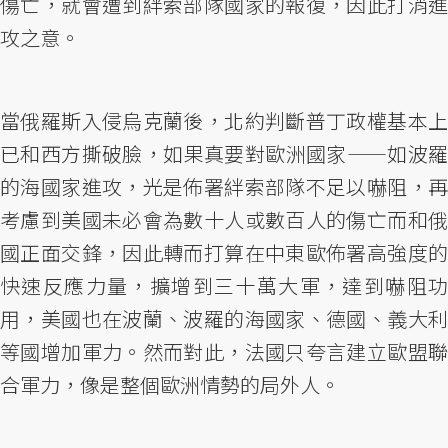
傷亡，就會遭到絆索部隊國家的報復，因此打消進
攻之意。
當俄羅斯入侵烏克蘭後，北約判斷普丁政權基本上
已和西方撕破臉，如果真要對歐洲國家——如波羅
的海國家進攻，光是佈署絆索部隊不足以嚇阻，再
考慮到美國未必會為數十人或數百人的傷亡而和俄
國正面交鋒，因此轉而打算在中東歐佈署高強度的
快速反應力量，擴增到三十萬大軍，達到嚇阻功
用，美國也在波蘭、波羅的海國家、德國、義大利
等國增加軍力。然而對此，法國只夸言建立歐盟聯
合軍力，像是整個歐洲情勢的局外人。