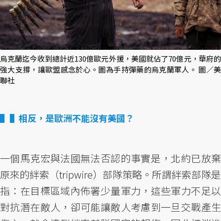
烏克蘭迄今收到總計近130億歐元外援，美國就佔了70億元，華府的
強大支撐，讓歐盟感念於心。圖為手持彈藥的烏克蘭軍人。 圖／美
聯社
▌相反，是歐洲不能沒有美國？
一個馬克宏與法國無法否認的事實是，北約已放棄
原來的絆索（tripwire）部隊策略。所謂絆索部隊是
指：在目標區域內佈署少量軍力，這些軍力不足以
對抗潛在敵人，卻可能讓敵人考慮到一旦交戰產生