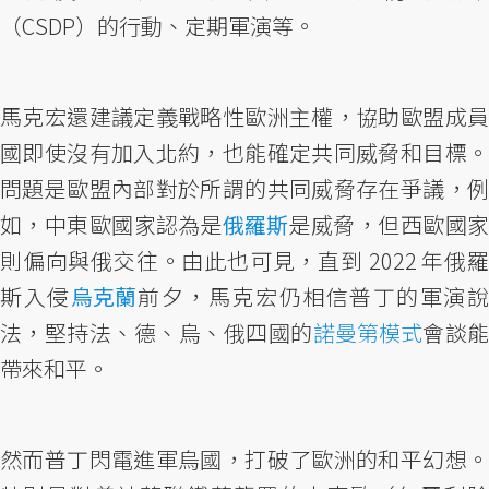
（CSDP）的行動、定期軍演等。
馬克宏還建議定義戰略性歐洲主權，協助歐盟成員
國即使沒有加入北約，也能確定共同威脅和目標。
問題是歐盟內部對於所謂的共同威脅存在爭議，例
如，中東歐國家認為是
俄羅斯
是威脅，但西歐國
則偏向與俄交往。由此也可見，直到 2022 年俄羅
斯入侵
烏克蘭
前夕，馬克宏仍相信普丁的軍演
法，堅持法、德、烏、俄四國的
諾曼第模式
會談
帶來和平。
然而普丁閃電進軍烏國，打破了歐洲的和平幻想。