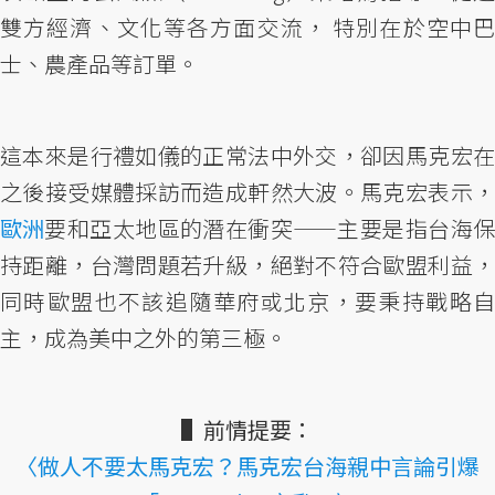
雙方經濟、文化等各方面交流， 特別在於空中巴
士、農產品等訂單。
這本來是行禮如儀的正常法中外交，卻因馬克宏在
之後接受媒體採訪而造成軒然大波。馬克宏表示，
歐洲
要和亞太地區的潛在衝突——主要是指台海保
持距離，台灣問題若升級，絕對不符合歐盟利益，
同時歐盟也不該追隨華府或北京，要秉持戰略自
主，成為美中之外的第三極。
▌前情提要：
〈做人不要太馬克宏？馬克宏台海親中言論引爆