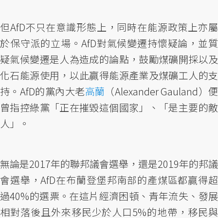
但AfD不只在意識形態上，同時在能源政策上亦屬
於保守派的立場。AfD對氣候變遷持懷疑論，並質
疑氣候變遷是人為造成的論點，鼓勵煤礦開採以及
化石能源使用，以此贏得能源產業及煤礦工人的支
持。AfD的黨內大老
高蘭
（Alexander Gauland）
曾指控綠黨「正在摧毀這個國家」、「是主要的敵
人」。
無論是2017年的聯邦議會選舉，還是2019年的邦議
會選舉，AfD在布蘭登堡邦南部的產煤區都贏得超
過40%的選票。在這片經濟困頓、青年流失、發展
相對落後且外來移民少於人口5%的地帶，移民與