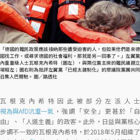
「德國的難民政策應該接納那些遭受迫害的人，但如果他們是來德
國找工作，或尋求德國的社會福利，那就是另一回事了。」左翼黨
內重量級人士瓦根克內希特（圖左），與兩位黨主席的難民議題立
場相左；圖右則為批評左翼黨「已經太建制化」的眾議院黨團共同
召集人巴爾馳。 圖／路透社
瓦根克內希特因此被部分左派人士
視為與AfD沆瀣一氣
，強調「安全」更甚於「自
由」、「人道主義」的政客。此外，日益與黨核心
步調不一致的瓦根克內希特，於2018年5月組織了