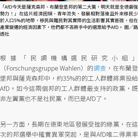
「AfD今天是薩克森邦、布蘭登堡邦的第二大黨，明天就是全德最強
勢力！」在這片經濟困頓、青年流失、發展相對落後且外來移民少
於人口5%的地帶，移民與難民對其實際的生活影響其實甚微，但在
產業變遷的經濟因素下，他們都不吝將手中的選票給予AfD。 圖／路
透社
根據「民調機構選民研究小組」
（Forschungsgruppe Wahlen）的
調查
，在布蘭登
堡邦與薩克森邦中，約35%的的工人群體將票投給
AfD。如今這兩個邦的工人群體最支持的政黨，既
非左翼黨也不是社民黨，而已是AfD了。
另一方面，長期在德東地區發展受挫的綠黨，在這
次的邦選舉中確實異軍突起，是與AfD唯二得票率