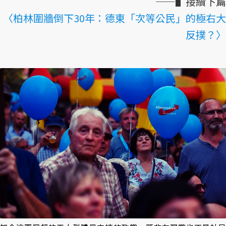
——▌接續下篇
〈柏林圍牆倒下30年：德東「次等公民」的極右大
反撲？〉