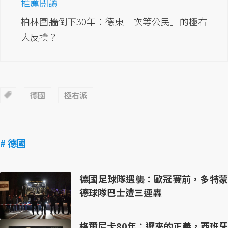
推薦閱讀
柏林圍牆倒下30年：德東「次等公民」的極右
大反撲？
德國
極右派
# 德國
德國足球隊遇襲：歐冠賽前，多特蒙
德球隊巴士遭三連轟
格爾尼卡80年：遲來的正義，西班牙