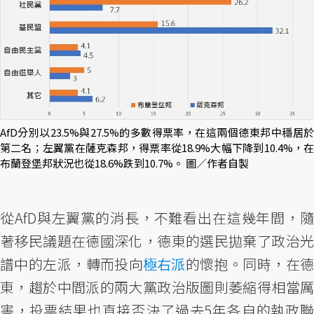
AfD分別以23.5%與27.5%的多數得票率，在這兩個德東邦中穩居於
第二名；左翼黨在薩克森邦，得票率從18.9%大幅下降到10.4%，在
布蘭登堡邦狀況也從18.6%跌到10.7%。 圖／作者自製
從AfD與左翼黨的消長，不難看出在這幾年間，隨
著移民議題在德國深化，德東的選民拋棄了政治光
譜中的左派，轉而投向
極右派
的懷抱。同時，在
東，趨於中間派的兩大黨政治版圖則萎縮得相當厲
害，投票結果也直接否決了過去5年各自的執政聯