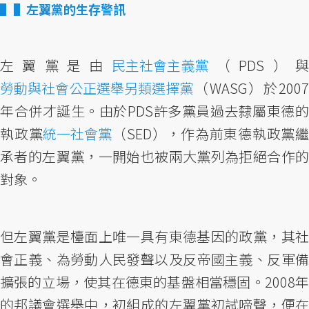
▌左翼黨的生存警訊
左翼黨是由
民主社會主義黨
（PDS）
勞動與社會公正選舉另類選擇黨
（WASG）於2007
年合併才誕生。由於PDS許多黨員過去隸屬東德的
執政黨
統一社會黨
（SED），作為前東德執政黨繼
承者的左翼黨，一開始也被兩大黨列為拒絕合作的
對象。
但左翼黨是檯面上唯一具有東德基因的政黨，其社
會正義、為勞動人民發聲以及反帝國主義、反軍備
擴張的立場，使其在德東的基盤相當穩固。2008年
的邦議會選舉中，初組成的左翼黨初試啼聲，便在