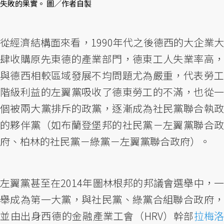
失敗的果實。 圖／作者自製
從經濟結構面來看，1990年代之後德西的大企業大
肆收購原先東德的產業部門，德東工人失業率高，
與德西相較區域發展不均問題尤為嚴重，代表勞工
階級利益的左翼黨吸收了德東勞工的不滿，也從一
個被兩大黨排斥的政黨，逐漸成為社民黨聯合執政
的夥伴黨（如布蘭登堡邦的社民黨－左翼黨聯合政
府、柏林的社民黨－綠黨－左翼黨聯合政府）。
左翼黨甚至在2014年圖林根邦的邦議會選舉中，一
舉成為第一大黨，與社民黨、綠黨合組聯合政府，
並由出身西德的金融產業工會（HRV）幹部
拉梅洛