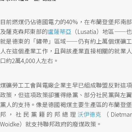
目前燃煤仍佔德國電力的40%，在布蘭登堡邦南部
及薩克森邦東部的
盧薩蒂亞
（Lusatia）地區——
就是德東的「鏽帶」區域——仍有約上萬個煤礦工
人在這個產業工作，且與該產業直接相關的就業人
口約2萬4,000人左右。
煤礦勞工工會與電廠企業主早已組成聯盟反對這項
政策，但這項政策卻獲得綠黨、部分社民黨與左翼
黨人的支持。像是德國褐煤主要生產區的布蘭登堡
邦，社民黨籍的邦總理
沃伊德克
（Dietma
Woidke）就支持聯邦政府的廢煤政策。