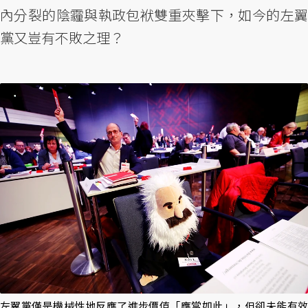
內分裂的陰霾與執政包袱雙重夾擊下，如今的左翼
黨又豈有不敗之理？
左翼黨僅是機械性地反應了進步價值「應當如此」，但卻未能有效