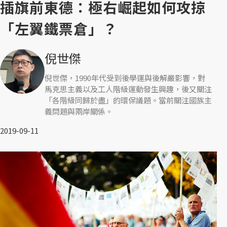
插旗前東德：極右崛起如何攻掠
「左翼鐵票倉」？
倪世傑
倪世傑，1990年代受到後學運與後解嚴影響，對
馬克思主義以及工人階級運動發生興趣，後又關注
「各階級同歸於盡」的環保議題。當前關注國族主
義問題與兩岸關係。
2019-09-11