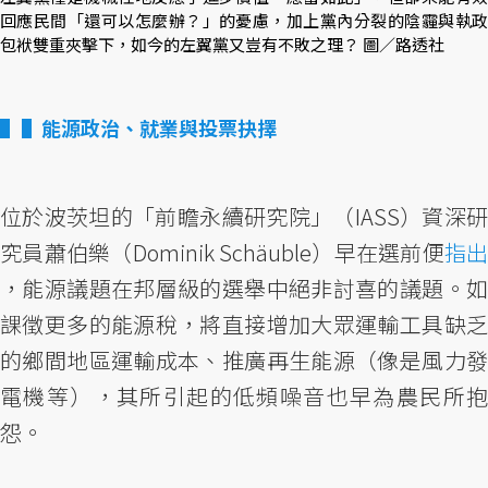
回應民間「還可以怎麼辦？」的憂慮，加上黨內分裂的陰霾與執政
包袱雙重夾擊下，如今的左翼黨又豈有不敗之理？ 圖／路透社
▌能源政治、就業與投票抉擇
位於波茨坦的「前瞻永續研究院」（IASS）資深研
究員蕭伯樂（Dominik Schäuble）早在選前便
指出
，能源議題在邦層級的選舉中絕非討喜的議題。如
課徵更多的能源稅，將直接增加大眾運輸工具缺乏
的鄉間地區運輸成本、推廣再生能源（像是風力發
電機等），其所引起的低頻噪音也早為農民所抱
怨。