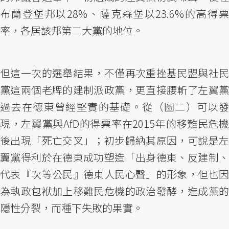
布蘭登堡邦以28%、薩克森堡以23.6%的高得票
率，各居該邦第二大黨的地位。
但這一次的選舉結果，不僅再次重挫基民盟與社民
黨這兩個老牌的建制派政黨，更直接腰斬了左翼黨
過去在德東曾經堅實的基礎。從（圖二）可以發
現，左翼黨與AfD的得票率在2015年的移難民危機
後出現「死亡交叉」；初步歸納其原因，可說是左
翼黨得利於在德東成功塑造「出身德東、反建制、
代表『次等公民』德東人民心聲」的形象，但也因
為執政包袱加上移難民危機的政治發酵，造成黨的
隱性分裂，而種下失敗的果實。