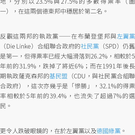
地，分別以23.5%與27.5%的多數得票率（圖
一），在這兩個德東邦中穩居於第二名。
反觀這兩邦的執政黨——在布蘭登堡邦與
左翼黨
（Die Linke）合組聯合政府的
社民黨
（SPD）仍舊
是第一，但得票率已經大幅滑落到26.2%，相較於5
年前的31.9%，跌掉了將近6%；而在1991年後長
期執政薩克森邦的
基民盟
（CDU，與社民黨合組聯
合政府），這次亦幾乎是「慘勝」，32.1%的得票
率相較於5年前的39.4%，也流失了超過7%的選
民。
更令人跌破眼鏡的，在於左翼黨以及
德國綠黨
。