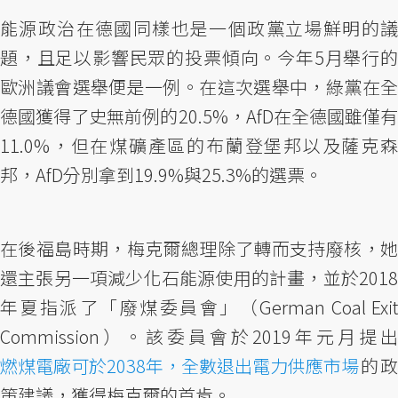
能源政治在德國同樣也是一個政黨立場鮮明的議
題，且足以影響民眾的投票傾向。今年5月舉行的
歐洲議會選舉便是一例。在這次選舉中，綠黨在全
德國獲得了史無前例的20.5%，AfD在全德國雖僅有
11.0%，但在煤礦產區的布蘭登堡邦以及薩克森
邦，AfD分別拿到19.9%與25.3%的選票。
在後福島時期，梅克爾總理除了轉而支持廢核，她
還主張另一項減少化石能源使用的計畫，並於2018
年夏指派了「廢煤委員會」（German Coal Exit
Commission）。該委員會於2019年元月提出
燃煤電廠可於2038年，全數退出電力供應市場
的政
策建議，獲得梅克爾的首肯。