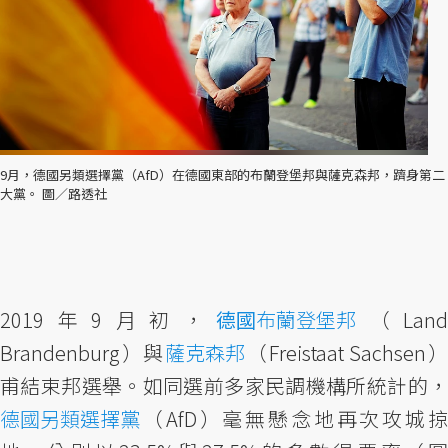
9月，德國另類選擇黨（AfD）在德國東部的布蘭登堡邦與薩克森邦，躋身第二
大黨。 圖／路透社
2019年9月初，
德國
布蘭登堡邦
（Land
Brandenburg）與
薩克森邦
（Freistaat Sachsen
甫結束邦選舉。如同選前多家民調機構所統計的，
德國另類選擇黨
（AfD）毫無懸念地再次攻城掠