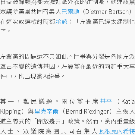
日益被歸類為褪去激進派外衣的建制派，就連該黨
眾議院黨團共同召集人
巴爾馳
（Dietmar Bartsch
在這次敗選檢討時都
承認
：「左翼黨已經太建制
了。」
左翼黨的問題還不只如此。鬥爭與分裂是各國左派
亙古不變的遺傳基因，左翼黨在最近的兩起重大事
件中，也出現黨內紛爭。
其一，難民議題。兩位黨主席
基平
（Kati
Kipping）與
里克辛爾
（Bernd Riexinger）主張
道主義式的「開放邊界」政策。然而，黨內重量級
人士、眾議院黨團共同召集人
瓦根克內希特