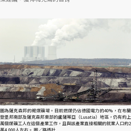
圖為薩克森邦的褐煤礦場。目前燃煤仍佔德國電力的40%，在布蘭
登堡邦南部及薩克森邦東部的盧薩蒂亞（Lusatia）地區，仍有約上
萬個煤礦工人在這個產業工作，且與該產業直接相關的就業人口約2
萬4,000人左右。 圖／路透社