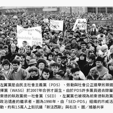
左翼黨是由民主社會主義黨（PDS）、勞動與社會公正選舉另類選
擇黨（WASG）於2007年合併才誕生。由於PDS許多黨員過去隸屬
東德的執政黨統一社會黨（SED），左翼黨也被視為前東德執政黨
政治遺產的繼承者。圖為1990年，由「SED-PDS」組織的示威活
動，約有1.5萬人上街抗議「新法西斯」與右派。 圖／維基共享