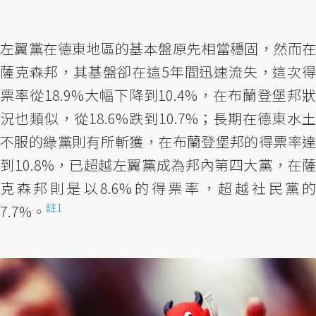
左翼黨在德東地區的基本盤原先相當穩固，然而在
薩克森邦，其基盤卻在這5年間迅速流失，這次得
票率從18.9%大幅下降到10.4%，在布蘭登堡邦狀
況也類似，從18.6%跌到10.7%；長期在德東水土
不服的綠黨則有所斬獲，在布蘭登堡邦的得票率達
到10.8%，已超越左翼黨成為邦內第四大黨，在薩
克森邦則是以8.6%的得票率，超越社民黨的
註1
7.7%。