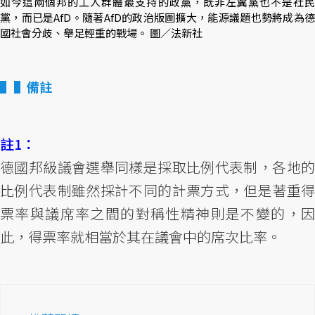
如今這兩個邦的工人群體最支持的政黨，既非左翼黨也不是社民
黨，而已是AfD。隨著AfD的政治版圖擴大，能源議題也勢將成為德
國社會分歧、舉足輕重的戰場。 圖／法新社
▌備註
註1：
德國邦級議會選舉同樣是採取比例代表制，各地的
比例代表制雖然採計不同的計票方式，但是著重得
票率與議席率之間的對稱性精神則是不變的，因
此，得票率就相當於其在議會中的席次比率。