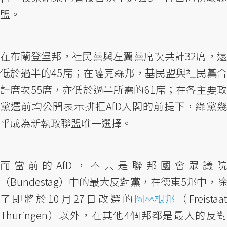
盟。
在布蘭登堡邦，社民黨與左翼黨席次共計32席，遠
低於過半的45席；在薩克森邦，基民盟與社民黨合
計席次55席，亦低於過半所需的61席；在各主要政
黨選前均公開表示排拒AfD入閣的前提下，綠黨幾
乎成為新執政聯盟唯一選擇。
而當前的AfD，不只是聯邦國會眾議院
（Bundestag）中的最大反對黨，在德東5邦中，除
了即將於10月27日改選的
圖林根邦
（Freistaa
Thüringen）以外，在其他4個邦都是最大的反對