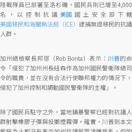
陸戰隊員已部署至洛杉磯，國民兵則已增至4,000
名，以控制抗議
美國
國土安全部下轄
美國移民和海關執法局（ICE）
逮捕無證移民的抗議
人群。
加州總檢察長邦塔（Rob Bonta）表示：
川普
的命
令「侵犯了加州州長紐森作為加州國民警衛隊總司
令的職責，並在沒有合法行使聯邦權力的情況下，
侵犯了加州控制和調動國民警衛隊的主權」。
除了國民兵駐守之外，當地鎮暴警察已經對抗議人
群射擊橡膠子彈與投擲煙霧彈。確實，川普到本文
截稿為止都沒有表示加州抗議民眾涉嫌叛亂。但如