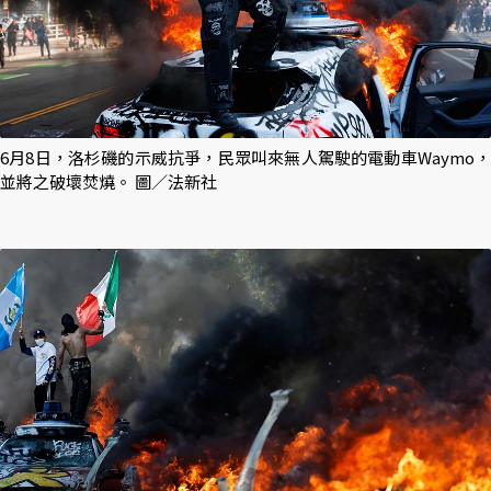
6月8日，洛杉磯的示威抗爭，民眾叫來無人駕駛的電動車Waymo，
並將之破壞焚燒。 圖／法新社