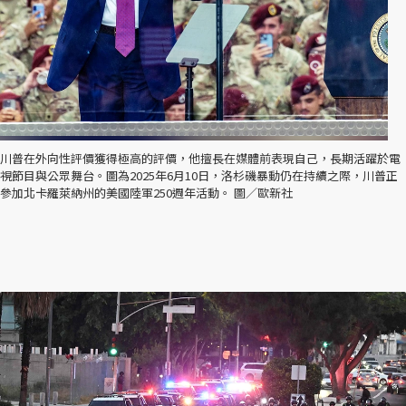
川普在外向性評價獲得極高的評價，他擅長在媒體前表現自己，長期活躍於電
視節目與公眾舞台。圖為2025年6月10日，洛杉磯暴動仍在持續之際，川普正
參加北卡羅萊納州的美國陸軍250週年活動。 圖／歐新社