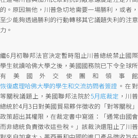
的。原因無他，川普急切地需要一場勝利，或者，
至少能夠透過勝利的行動轉移其它議題失利的注意
力。
繼6月初聯邦法官決定暫時阻止川普總統禁止國際
學生就讀哈佛大學之後，美國國務院已下令全球所
有美國外交使團和領事館
恢復處理哈佛大學的學生和交流訪問者簽證
。在對
等關稅議題上，美國聯邦法院於
5月底裁定
，川普
總統於4月3日對美國貿易夥伴徵收的「對等關稅」
政策超出其權限，在裁定書中寫道：「通常由國會
而非總統負責徵收這些稅。」該裁決還阻止了川普
對來自加拿大、墨西哥和中國的進口產品徵收旨在