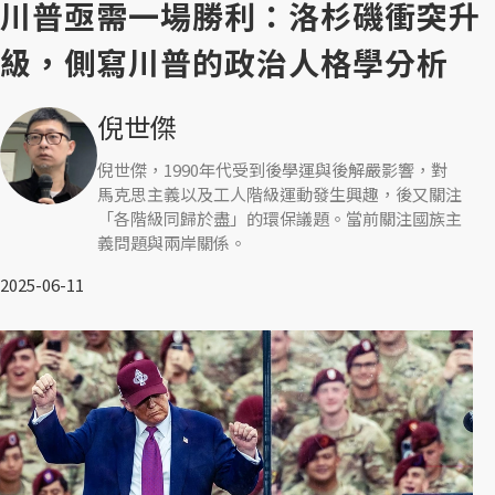
川普亟需一場勝利：洛杉磯衝突升
級，側寫川普的政治人格學分析
倪世傑
倪世傑，1990年代受到後學運與後解嚴影響，對
馬克思主義以及工人階級運動發生興趣，後又關注
「各階級同歸於盡」的環保議題。當前關注國族主
義問題與兩岸關係。
2025-06-11