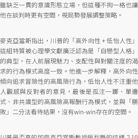
雖缺乏一貫的意識形態立場，但這種不拘一格也讓
他在談判時更有空間，視局勢發展調整策略。
麥克亞當斯指出，川普的「高外向性 + 低怡人性」
這組特質被心理學文獻廣泛認為是「自戀型人格」
的典型，在人前展現魅力、支配性與對關注度的渴
求的行為模式高度一致。他進一步解釋，高外向性
傾向追求冒險性的高風險行為，低怡人性不注重他
人觀感與反對者的意見，最後是孤注一躑、單邊
式、非共識型的高風險高報酬行為模式，並與「勝
敗」二分法看待結果，沒有win-win存在的空間。
川普是否真的如麥克亞當斯教授所判斷的這樣？10