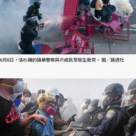
6月8日，洛杉磯的鎮暴警察與示威民眾發生衝突。 圖／路透社