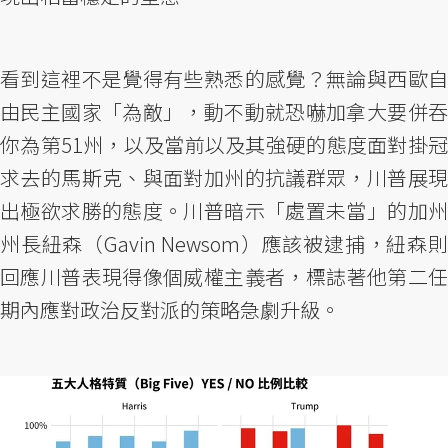
看到這裡不是覺得有些熟悉的感覺？無論與西歐自
由民主國家「為敵」，動不動就恐嚇加拿大要併吞
你為第51州，以及當前以及其強硬的態度面對掛冠
求去的馬斯克、與面對加州的抗議群眾，川普展現
出極欲求勝的態度。川普暗示「處置未當」的加州
州長紐森（Gavin Newsom）應該被逮捕，紐森則
回應川普表現得像個威權主義者，標誌著他第二任
期內應對政治反對派的策略急劇升級。