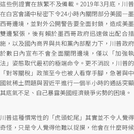
這些例證實在族繁不及備載。2019年3月底，川普
在白宮會議中秘密下令24小時內關閉部分美國—墨
西哥邊境，並對外公開警告要全面封鎖，造成美墨
雙邊緊張，後有賴於墨西哥政府迅速做出配合措
施，以及國內商界與共和黨內部壓力下，川普政府
於數日內宣布不會全面關閉邊境，僅以「加強執
法」姿態取代最初的極端命令。更不消說，川普的
「對等關稅」政策至今也被人看穿手腳，急著與中
國就稀土問題與習近平進行一個半小時的通話突顯
其底氣不足、自己暴露美國經濟競爭劣勢的困境。
川普這種慣常性的「虎頭蛇尾」其實並不令人覺得
奇怪，只是令人覺得他難以捉摸，他會在什麼時候