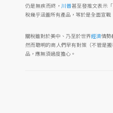
仍是無疾而終，
川普
甚至發推文表示「
稅幾乎涵蓋所有產品，等於是全面宣戰
關稅雖對於美中、乃至於世界
經濟
情勢
然而聰明的商人們早有對策（不管是搬
品，應無須過度擔心。