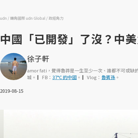
udn
轉角國際 udn Global
政經角力
中國「已開發」了沒？中美
徐子軒
amor fati，覺得魯莽是一生至少一次、誰都不可或缺
城。 ▎FB：
37°C 的中國
。 ▎Vlog：
魯賓孫
。
2019-08-15