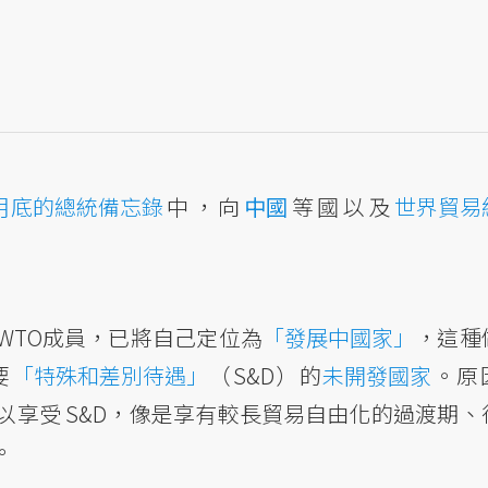
月底的總統備忘錄
中，向
中國
等國以及
世界貿易
WTO成員，已將自己定位為
「發展中國家」
，這種
要
「特殊和差別待遇」
（S&D）的
未開發國家
。原
享受 S&D，像是享有較長貿易自由化的過渡期、
。