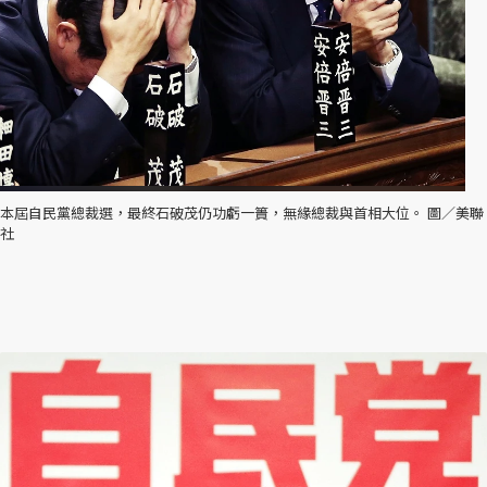
本屆自民黨總裁選，最終石破茂仍功虧一簣，無緣總裁與首相大位。 圖／美聯
社