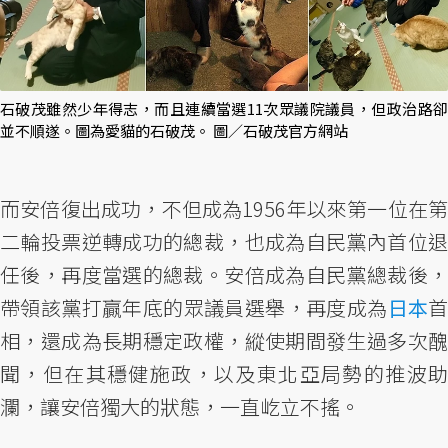
石破茂雖然少年得志，而且連續當選11次眾議院議員，但政治路卻
並不順遂。圖為愛貓的石破茂。 圖／石破茂官方網站
而安倍復出成功，不但成為1956年以來第一位在第
二輪投票逆轉成功的總裁，也成為自民黨內首位退
任後，再度當選的總裁。安倍成為自民黨總裁後，
帶領該黨打贏年底的眾議員選舉，再度成為
日本
相，還成為長期穩定政權，縱使期間發生過多次醜
聞，但在其穩健施政，以及東北亞局勢的推波助
瀾，讓安倍獨大的狀態，一直屹立不搖。