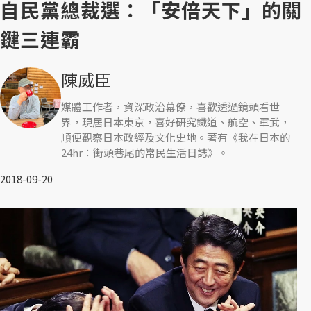
自民黨總裁選：「安倍天下」的關
鍵三連霸
陳威臣
媒體工作者，資深政治幕僚，喜歡透過鏡頭看世
界，現居日本東京，喜好研究鐵道、航空、軍武，
順便觀察日本政經及文化史地。著有《我在日本的
24hr：街頭巷尾的常民生活日誌》。
2018-09-20