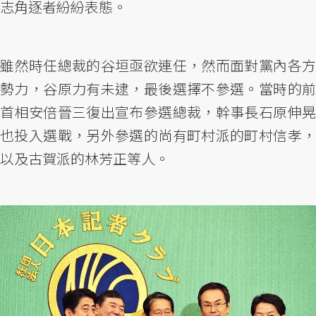
志角逐者紛紛表態。
雖然時任總裁的谷垣亟欲連任，然而面對黨內各方
勢力，谷原力有未逮，最後選擇不參選。當時的前
首相安倍晉三復出宣布參選總裁，幹事長石原伸晃
也投入選戰，另外參選的尚有町村派的町村信孝，
以及古賀派的林芳正等人。