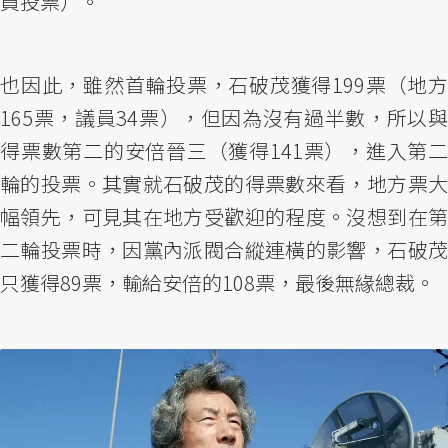
員投票）。
也因此，雖然首輪投票，石破茂獲得199票（地方
165票，議員34票），但因為沒有過半數，所以與
得票數第二的安倍晉三（獲得141票），進入第二
輪的投票。其實就石破茂的得票數來看，地方票大
幅領先，可見其在地方受歡迎的程度。沒想到在第
二輪投票時，因黨內派閥合縱連橫的影響，石破茂
只獲得89票，輸給安倍的108票，最後無緣總裁。