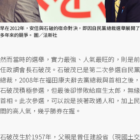
早在2012年，安倍與石破的宿命對決，即因自民黨總裁選舉展開了
多年來的競爭。 圖／法新社
然而當時的選舉，實力最強、人氣最旺的，則是前
任政調會長石破茂。石破茂已是第二次參選自民黨
總裁，2008年在福田康夫辭去黨總裁與首相之後，
石破茂積極參選，但最後卻慘敗給麻生太郎，無緣
首相。此次參選，可以說是挾著政通人和，加上民
間的高人氣，幾乎勝券在握。
石破茂生於1957年，父親是曾任建設省（現國土交