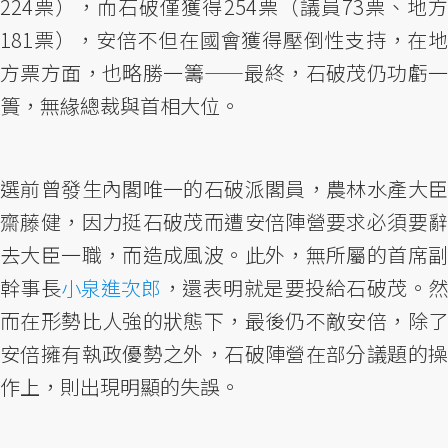
224票），而石破僅獲得254票（議員73票、地方
181票），安倍不但在國會獲得壓倒性支持，在地
方票方面，也略勝一籌——最終，石破茂仍功虧一
簣，無緣總裁與首相大位。
選前曾發生內閣唯一的石破派閣員，農林水產大臣
齋藤健，因力挺石破茂而遭安倍陣營要求必須要辭
去大臣一職，而造成風波。此外，無所屬的首席副
幹事長
小泉進次郎
，還表明就是要投給石破茂。
而在形勢比人強的狀態下，最後仍不敵安倍，除了
安倍擁有執政優勢之外，石破陣營在部分議題的操
作上，則出現明顯的失誤。