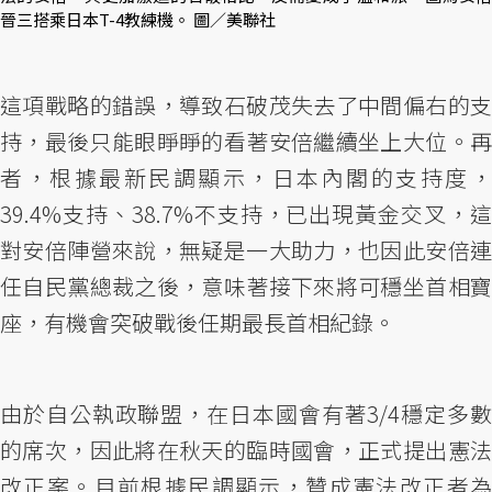
晉三搭乘日本T-4教練機。 圖／美聯社
這項戰略的錯誤，導致石破茂失去了中間偏右的支
持，最後只能眼睜睜的看著安倍繼續坐上大位。再
者，根據最新民調顯示，日本內閣的支持度，
39.4%支持、38.7%不支持，已出現黃金交叉，這
對安倍陣營來說，無疑是一大助力，也因此安倍連
任自民黨總裁之後，意味著接下來將可穩坐首相寶
座，有機會突破戰後任期最長首相紀錄。
由於自公執政聯盟，在日本國會有著3/4穩定多數
的席次，因此將在秋天的臨時國會，正式提出憲法
改正案。目前根據民調顯示，贊成憲法改正者為