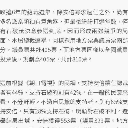
睽違6年的總裁選舉，除安倍尋求連任之外，尚有
多名派系領袖有意角逐，但最後紛紛打退堂鼓，僅
有石破茂決意參選到底，因而形成兩強競爭的局
面。本屆總裁選舉，同樣採用地方票與議員票兩部
分，議員票共計405票，而地方票同樣以全國黨員
投票後，規劃為405票，共計810票。
選前根據《朝日電視》的民調，支持安倍續任總裁
者有44%，支持石破的則有42%，在一般的民意來
看，不分軒輊。不過自民黨的支持者，則有65%支
持安倍，只有28%支持石破，明顯對石破不利。選
舉結果出爐，安倍獲得553票（議員329票、地方