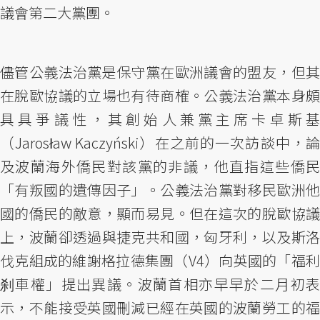
議會第二大黨團。
儘管公義法治黨是保守黨在歐洲議會的盟友，但其
在脫歐協議的立場也有待商榷。公義法治黨本身頗
具具爭議性，其創始人兼黨主席卡卓斯基
（Jarosław Kaczyński）在之前的一次訪談中，論
及波蘭海外僑民對該黨的非議，他直指這些僑民
「有叛國的遺傳因子」。公義法治黨對移民歐洲他
國的僑民的敵意，顯而易見。但在這次的脫歐協議
上，波蘭卻透過與捷克共和國，匈牙利，以及斯洛
伐克組成的維謝格拉德集團（V4）向英國的「福利
刹車權」提出異議。波蘭首相亦早早於二月初表
示，不能接受英國刪減已經在英國的波蘭勞工的福