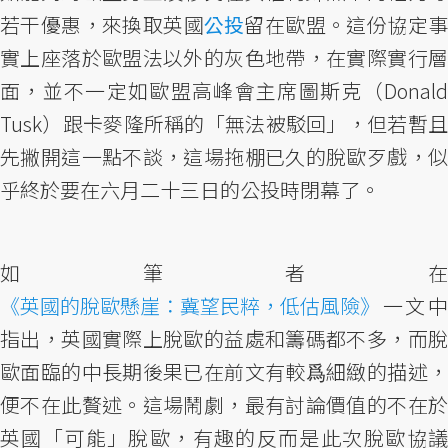
若干優惠，來換取英國
公投
留在歐盟。這份協定事
實上座落於歐盟法以外的灰色地帶，在實際實行層
面，並不一定如歐盟高峰會主席圖斯克（Donald
Tusk）跟卡麥隆所稱的「無法被駁回」，但若暫且
先撇開這一點不談，這場拖棚已久的脫歐歹戲，似
乎終於要在六月二十三日的公投時閉幕了。
如筆者在
《英國的脫歐懸崖：冀望民粹，低估風險》
一文中
指出，英國實際上脫歐的益處和籌碼都不多，而脫
歐面臨的中長期後果已在前文有較爲細緻的描述，
便不在此贅述。這場鬧劇，最有討論價值的不在於
英國「可能」脫歐，有趣的反而是此次脫歐協議