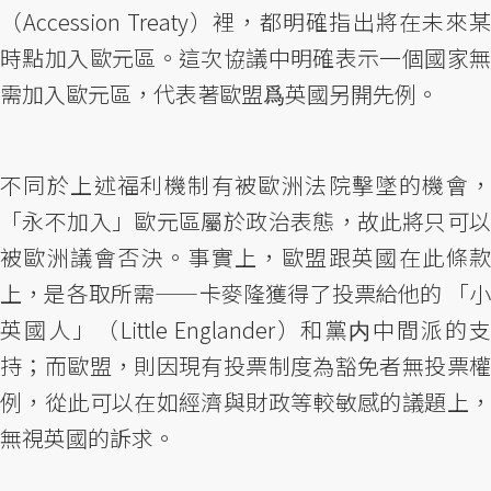
（Accession Treaty）裡，都明確指出將在未來某
時點加入歐元區。這次協議中明確表示一個國家無
需加入歐元區，代表著歐盟爲英國另開先例。
不同於上述福利機制有被歐洲法院擊墜的機會，
「永不加入」歐元區屬於政治表態，故此將只可以
被歐洲議會否決。事實上，歐盟跟英國在此條款
上，是各取所需——卡麥隆獲得了投票給他的 「小
英國人」（Little Englander）和黨内中間派的支
持；而歐盟，則因現有投票制度為豁免者無投票權
例，從此可以在如經濟與財政等較敏感的議題上，
無視英國的訴求。