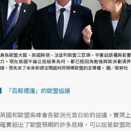
身為歐盟大國，英國與德、法並列歐盟三巨頭，手握話語權與影響
力。現在英國不論公投結果為何，都已經因為勉強與歐洲劃清界
線，而失去了本來和德法兩國共同領導歐盟的主導權。 圖／歐新社
▎「百般禮讓」的歐盟協議
英國和歐盟高峰會各歐洲元首日前的協議，實際上
確實超出了歐盟預期的許多底線，可以說是歐盟政