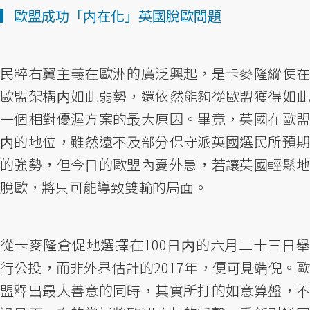
▎歐盟成功「内在化」英國脫歐問題
民粹右翼主義在歐洲的廣泛興起，是卡麥隆縱使在
歐盟架構内如此弱勢，還依然能夠從歐盟獲得如此
一個相對優渥方案的最大原因。畢竟，英國在歐盟
内的地位，雖然遠不及部分保守派英國選民所預期
的強勢，但今日的歐盟內憂外患，若讓英國輕鬆地
脫歐，將只可能導致雙輸的局面。
從卡麥隆倉促地選擇在100日内的六月二十三日舉
行公投，而非外界估計的2017年，便可見端倪。歐
盟釋出最大善意的同時，其實所打的如意算盤，不