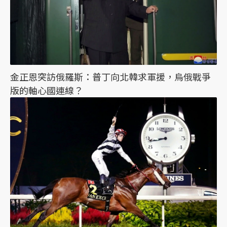
金正恩突訪俄羅斯：普丁向北韓求軍援，烏俄戰爭
版的軸心國連線？