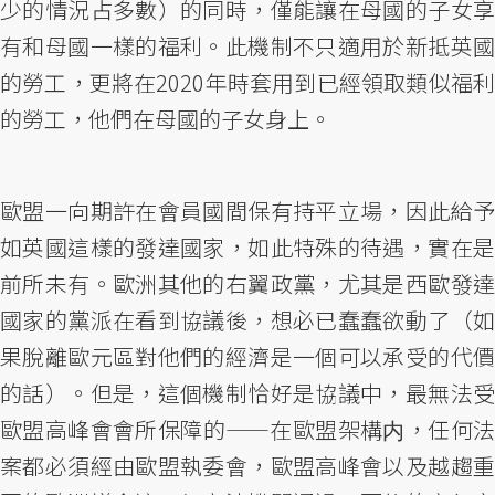
少的情況占多數）的同時，僅能讓在母國的子女享
有和母國一樣的福利。此機制不只適用於新抵英國
的勞工，更將在2020年時套用到已經領取類似福利
的勞工，他們在母國的子女身上。
歐盟一向期許在會員國間保有持平立場，因此給予
如英國這樣的發達國家，如此特殊的待遇，實在是
前所未有。歐洲其他的右翼政黨，尤其是西歐發達
國家的黨派在看到協議後，想必已蠢蠢欲動了（如
果脫離歐元區對他們的經濟是一個可以承受的代價
的話）。但是，這個機制恰好是協議中，最無法受
歐盟高峰會會所保障的——在歐盟架構内，任何法
案都必須經由歐盟執委會，歐盟高峰會以及越趨重