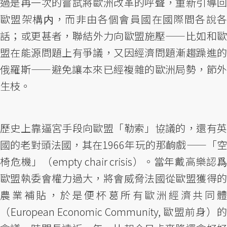
過是再一次的嘗試將歐洲改革的呼聲，重新引導回
歐盟架構内，而非由各個會員國在國際間各說各
話；或更甚者，聯結外力向歐盟施壓——比如和歐
盟在能源問題上有爭議，又因經濟問題漸趨躁進的
俄羅斯——避免讓本來已經複雜的歐洲局勢，節外
生枝。
歷史上靠逼宮手段向歐盟「勒索」協議的，還有英
國的老對頭法國，其在1966年玩的那齣戲——「空
椅危機」（empty chair crisis）。當年戴高樂認爲
歐盟執委會權力過大，將會威脅法國從歐盟獲得的
農業補貼，於是便杯葛所有歐洲經濟共同體
（European Economic Community, 歐盟前身）的