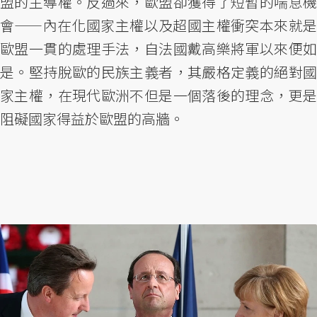
盟的主導權。反過來，歐盟卻獲得了短暫的喘息機
會——內在化國家主權以及超國主權衝突本來就是
歐盟一貫的處理手法，自法國戴高樂將軍以來便如
是。堅持脫歐的民族主義者，其嚴格定義的絕對國
家主權，在現代歐洲不但是一個落後的理念，更是
阻礙國家得益於歐盟的高牆。