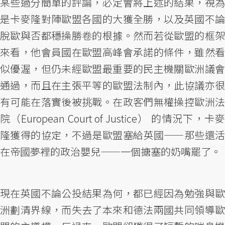
某些過分簡單的評論，必定會將上述的結果，視為
是卡麥隆對陣歐盟各國的大獲全勝，以及英國不論
脫歐與否都穩操勝卷的根據。然而若從歐盟的框架
來看，他會員國在歐盟高峰會承諾的條件，雖然看
似優渥，但仍未經歐盟最重要的民主機關歐洲議會
通過，而且在主張平等的歐盟法制內，此協議亦很
有可能在落實後被挑戰。在政客們無權操控歐洲法
院（European Court of Justice） 的情況下，卡麥
隆獲得的協定，不過是歐盟塞給英國——那些還活
在帝國夢裡的政治嬰兒——一個搪塞的奶嘴罷了。
現在英國不論公投結果為何，都已經因為勉強與歐
洲劃清界線，而失去了本來和德法兩國共同領導歐