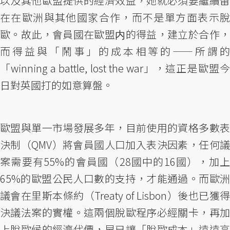
以及其他歐盟提供的經濟效益，她就必須要繼續留
在在歐洲與其他國家合作，而不是單方面表示脫
歐。故此，會員國在歐盟内的得益，建立於合作，
而得益與「鬧事」的成本相等的——所謂的
「winning a battle, lost the war」，這正是歐盟今
日對英國打的如意算盤。
歐盟與單一市場發展多年，目前使用的資格多數表
決制（QMV）將會員國人口加入表決因素，任何議
案需要有55%的會員國（28國中的16國），加上
65%的歐盟公民人口數的支持，才能通過。而歐洲
議會在里斯本條約（Treaty of Lisbon）後也已獲得
決議法案的實權。這兩個脫歐程序必經關卡，再加
上脫歐候的經濟代價，早已讓「脫歐成本」遠遠高