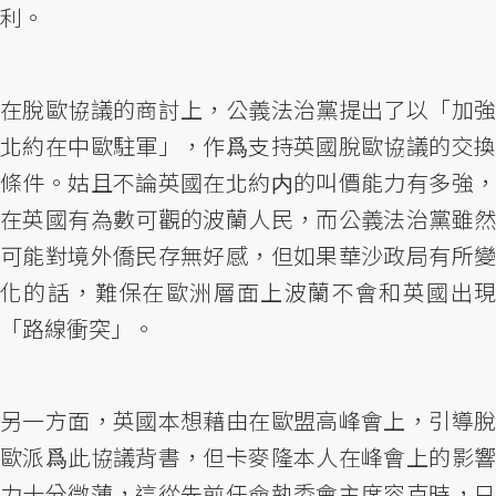
利。
在脫歐協議的商討上，公義法治黨提出了以「加強
北約在中歐駐軍」，作爲支持英國脫歐協議的交換
條件。姑且不論英國在北約内的叫價能力有多強，
在英國有為數可觀的波蘭人民，而公義法治黨雖然
可能對境外僑民存無好感，但如果華沙政局有所變
化的話，難保在歐洲層面上波蘭不會和英國出現
「路線衝突」。
另一方面，英國本想藉由在歐盟高峰會上，引導脫
歐派爲此協議背書，但卡麥隆本人在峰會上的影響
力十分微薄，這從先前任命執委會主席容克時，只