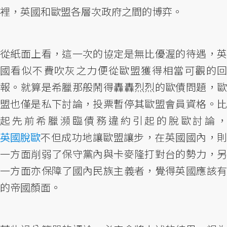
裡，英國和歐盟各層次政府之間的博弈。
從紙面上看，這一次的協定是無比優渥的待遇，英
國看似不費吹灰之力便從歐盟獲得相當可觀的回
報。就算是希臘那般鬧得轟轟烈烈的歐債問題，歐
盟也僅是私下討論，投票暫停其歐盟會員資格。比
起先前希臘瀕臨債務違約引起的脫歐討論，
英國脫歐
不但成功地讓歐盟讓步，在英國國內，則
一方面削弱了保守黨內與卡麥隆打對台的勢力，另
一方面亦保障了國內民族主義者，覺得英國應該有
的帝國顏面。