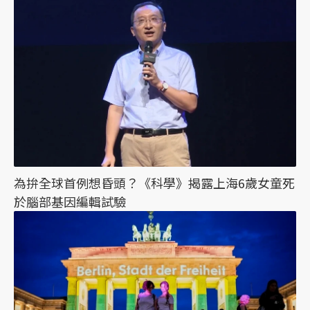
為拚全球首例想昏頭？《科學》揭露上海6歲女童死
於腦部基因編輯試驗