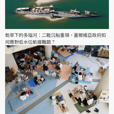
乾旱下的多瑙河：二戰沉船重現，塞爾維亞政府如
何應對低水位航運難題？