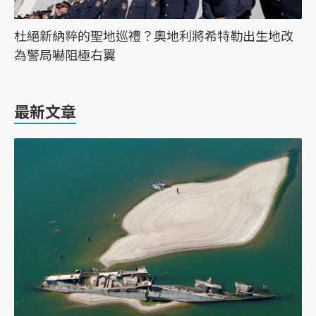
杜絕新納粹的聖地巡禮？奧地利將希特勒出生地改
為警局嚇阻極右翼
最新文章