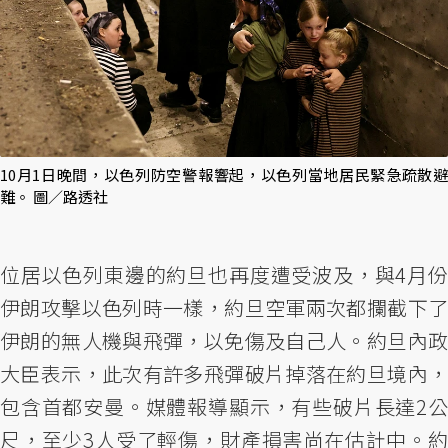
10月1日晚間，以色列防空警報響起，以色列當地居民緊急疏散避
難。 圖／路透社
位居以色列東邊的約旦也再度遭受波及，與4月份
伊朗攻擊以色列時一樣，約旦空軍兩次都攔截下了
伊朗的無人機與飛彈，以免傷及自己人。約旦內政
大臣表示，此次有許多飛彈破片掉落在約旦境內，
包含首都安曼。媒體報導顯示，有些破片長達2公
尺，至少3人受了輕傷，財產損害尚在估計中。約