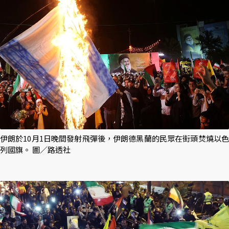
伊朗於10月1日晚間發射飛彈後，伊朗德黑蘭的民眾在街頭焚燒以色
列國旗。 圖／路透社