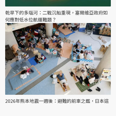
乾旱下的多瑙河：二戰沉船重現，塞爾維亞政府如
何應對低水位航運難題？
2026年熊本地震一週後：避難的前車之鑑，日本這
次能降低「災害關聯死」嗎？