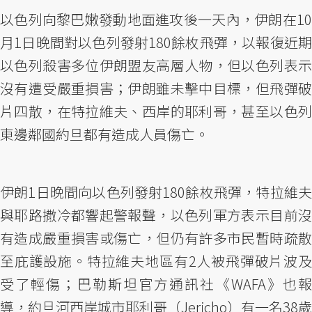
以色列向黎巴嫩發動地面進攻後一天內，伊朗在10
月1日晚間對以色列發射180餘枚飛彈，以報復近期
以色列殺害多位伊朗盟友高層人物，但以色列表示
沒有遭受嚴重損害；伊朗雖未擊中目標，但飛彈破
片四散，在特拉維夫、西岸的耶利哥，甚至以色列
東邊鄰國約旦都有造成人員傷亡。
伊朗1日晚間向以色列發射180餘枚飛彈，特拉維夫
與耶路撒冷都響起警報聲，以色列軍方表示目前沒
有造成嚴重損害或傷亡，但仍有許多市民暫時疏散
至庇護設施。特拉維夫地區有2人被飛彈破片波及
受了輕傷；巴勒斯坦官方通訊社《WAFA》也報
導，約旦河西岸城市耶利哥（Jericho）有一名38歲