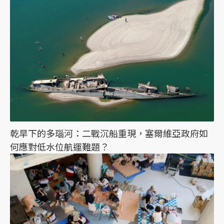
乾旱下的多瑙河：二戰沉船重現，塞爾維亞政府如
何應對低水位航運難題？