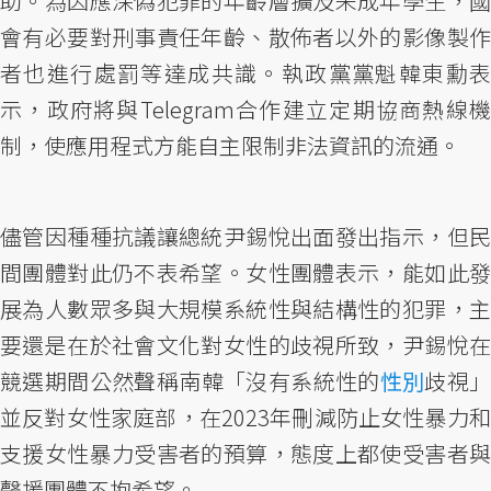
助。為因應深偽犯罪的年齡層擴及未成年學生，國
會有必要對刑事責任年齡、散佈者以外的影像製作
者也進行處罰等達成共識。執政黨黨魁韓東勳表
示，政府將與Telegram合作建立定期協商熱線機
制，使應用程式方能自主限制非法資訊的流通。
儘管因種種抗議讓總統尹錫悅出面發出指示，但民
間團體對此仍不表希望。女性團體表示，能如此發
展為人數眾多與大規模系統性與結構性的犯罪，主
要還是在於社會文化對女性的歧視所致，尹錫悅在
競選期間公然聲稱南韓「沒有系統性的
性別
歧視
並反對女性家庭部，在2023年刪減防止女性暴力和
支援女性暴力受害者的預算，態度上都使受害者與
聲援團體不抱希望。