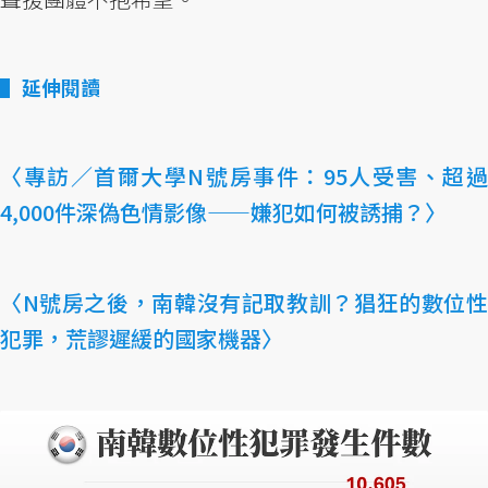
延伸閱讀
〈專訪／首爾大學N號房事件：95人受害、超過
4,000件深偽色情影像——嫌犯如何被誘捕？〉
〈N號房之後，南韓沒有記取教訓？猖狂的數位性
犯罪，荒謬遲緩的國家機器〉