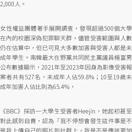
2,000人。
女性權益團體著手展開調查，發現超過500個大學
在內的校園深偽犯罪聊天群，儘管受害範圍與人數
仍在估算中，但已可見大多數加害與受害人都是未
成年學生。南韓最大在野黨共同民主黨議員楊富男
公布數據顯示，2021年至2023年因身為影像受害報
案者共有527名，未成年人佔59.8%；10至19歲未
成年加害人佔比則為65.4%，
《BBC》採訪一大學生受害者Heejin，她起初甚至
對此感到自責，認為「我不停想會發生這件事是不
是我上傳自己的照片到社群上，我是不是應該更加