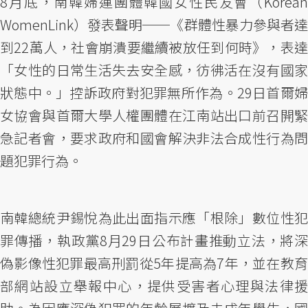
8月底，南韓婦運團體韓國女性民友會（Korean
WomenLink）發表聲明──《群體性暴力參與者達
到22萬人，社會崩潰要繼續被放任到何時》，表達
「女性的日常生活失去安全感，彷彿活在沒有國家
狀態中。」控訴政府對犯罪無所作為。29日首爾婦
女協會與首爾大學人權團體在江南站出口前召開緊
急記者會，要求政府和國會解決非法合成性行為問
題犯罪行為。
南韓總統尹錫悅為此出面指示應「根除」數位性犯
罪傳播，執政黨8月29日公布計畫推動立法，將深
偽影像性犯罪最高刑罰從5年提高為7年，並在教育
部網站設立舉報中心，提供受害者心理與法律援