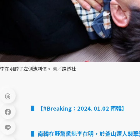
李在明脖子左側遭刺傷。 圖／路透社
【#Breaking：2024. 01.02 南韓】
南韓在野黨黨魁李在明，於釜山遭人襲擊