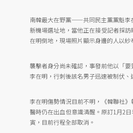
南韓最大在野黨——共同民主黨黨魁李在
新機場選址地，當他正在接受記者採訪時
在明倒地，現場照片顯示身邊的人以紗
襲擊者身分尚未確認，事發前他以「要簽
李在明，行刺後該名男子迅速被制伏、
李在明傷勢情況目前不明，《韓聯社》
醫時仍在出血但意識清醒。原訂1月2
寅，目前行程全部取消。