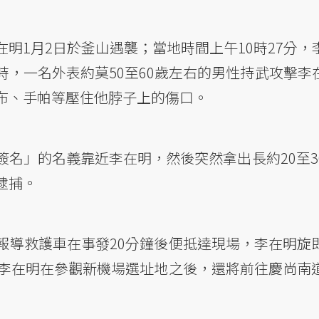
明1月2日於釜山遇襲；當地時間上午10時27分，
，一名外表約莫50至60歲左右的男性持武攻擊李
布、手帕等壓住他脖子上的傷口。
名」的名義靠近李在明，然後突然拿出長約20至3
逮捕。
報導救護車在事發20分鐘後便抵達現場，李在明旋
日李在明在參觀新機場選址地之後，還將前往慶尚南