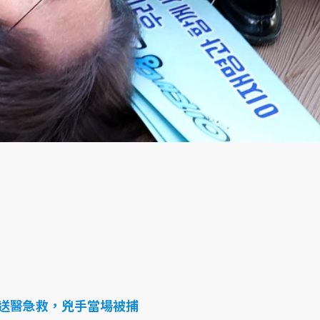
送醫急救，兇手當場被捕