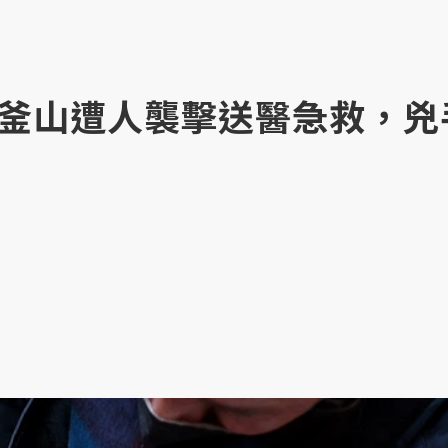
釜山遭人襲擊送醫急救，兇