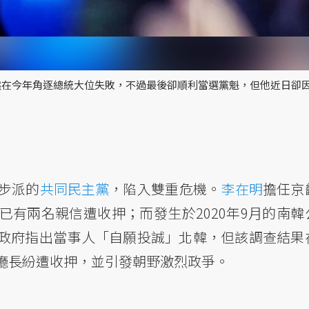
然在今年角逐總統大位失敗，不過最後卻順利當選黨魁，但他近日卻
步派的
共同民主黨
，陷入雙重危機。
李在明
擔任京
有兩名親信遭收押；而發生於2020年9月的南韓
政府指出當事人「自願投誠」北韓，但該調查結果
廳長紛遭收押，並引發朝野激烈政爭。