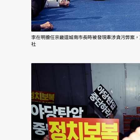
李在明擔任京畿道城南市長時被發現牽涉貪污弊案，
社