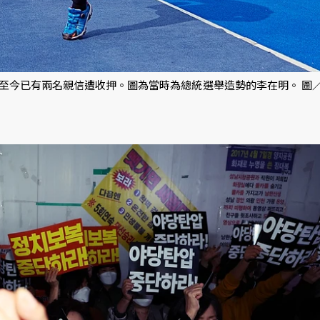
至今已有兩名親信遭收押。圖為當時為總統選舉造勢的李在明。 圖