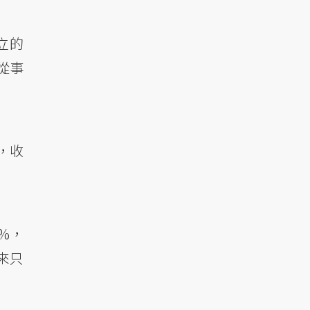
立的
從事
，收
%，
來只