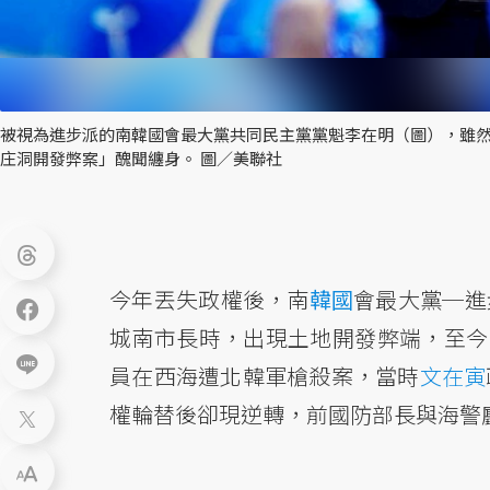
被視為進步派的南韓國會最大黨共同民主黨黨魁李在明（圖），雖
庄洞開發弊案」醜聞纏身。 圖／美聯社
今年丟失政權後，南
韓國
會最大黨─進
城南市長時，出現土地開發弊端，至今已
員在西海遭北韓軍槍殺案，當時
文在寅
權輪替後卻現逆轉，前國防部長與海警