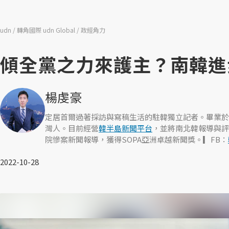
udn
轉角國際 udn Global
政經角力
傾全黨之力來護主？南韓進
楊虔豪
定居首爾過著採訪與寫稿生活的駐韓獨立記者。畢業於
灣人。目前經營
韓半島新聞平台
，並將南北韓報導與評
院慘案新聞報導，獲得SOPA亞洲卓越新聞獎。▎FB：
2022-10-28