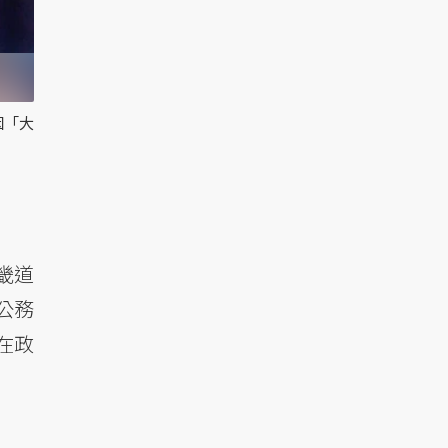
因「大
畿道
公務
在政