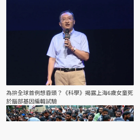
為拚全球首例想昏頭？《科學》揭露上海6歲女童死
於腦部基因編輯試驗