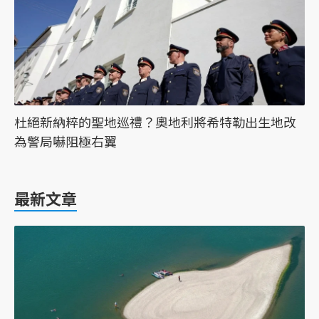
杜絕新納粹的聖地巡禮？奧地利將希特勒出生地改
為警局嚇阻極右翼
最新文章