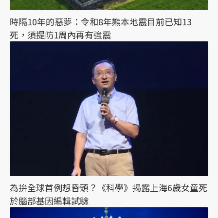
時隔10年的惡夢：令和8年熊本地震目前已知13
死，須提防1周內再有強震
為拚全球首例想昏頭？《科學》揭露上海6歲女童死
於腦部基因編輯試驗