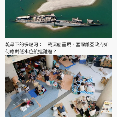
乾旱下的多瑙河：二戰沉船重現，塞爾維亞政府如
何應對低水位航運難題？