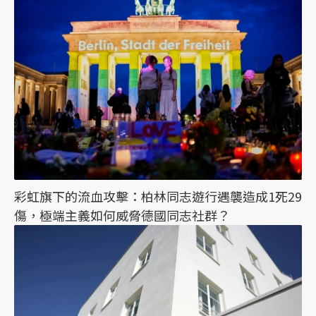
彩虹旗下的流血攻擊：柏林同志遊行遇襲造成1死29
傷，極端主義如何威脅德國同志社群？