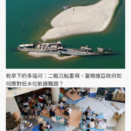
乾旱下的多瑙河：二戰沉船重現，塞爾維亞政府如
何應對低水位航運難題？