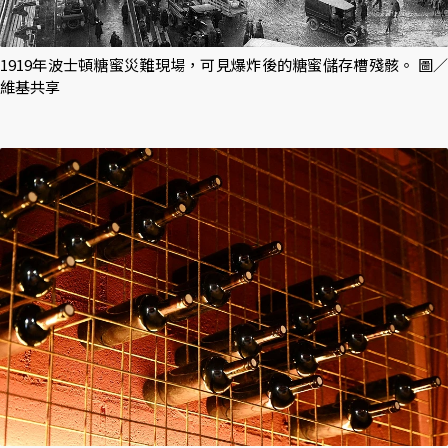
1919年波士頓糖蜜災難現場，可見爆炸後的糖蜜儲存槽殘骸。 圖／
維基共享