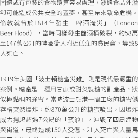
固體或有包裝的食物還算容易處理，液態食品外溢
卻可能造成公共安全的噩夢，甚至帶來致命危機。
倫敦就曾於1814年發生「啤酒淹災」（London
Beer Flood），當時同樣發生儲酒桶破裂，約58萬
至147萬公升的啤酒衝入附近低窪的貧民窟，導致8
人死亡。
1919年美國「波士頓糖蜜災難」則是現代最嚴重的
案例。糖蜜是一種用甘蔗或甜菜製糖的副產品，狀
似極黏稠的蜂蜜。當時波士頓港一間工廠的糖蜜儲
存槽突然爆炸，約870萬公升的糖蜜噴出，因爆炸
威力揚起超過7公尺的「蜜浪」，沖毀了四周建物
與街道，最終造成150人受傷、21人死亡與大量馬