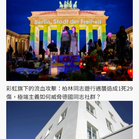
彩虹旗下的流血攻擊：柏林同志遊行遇襲造成1死29
傷，極端主義如何威脅德國同志社群？