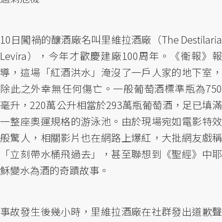
10日闖禍的釀酒廠名叫里維拉酒廠（The Destilaria
Levira），今年才歡慶建廠100周年。《衛報》報
導，這場「紅酒洪水」淹沒了一戶人家的地下室，
除此之外幸無任何傷亡。一般葡萄酒標準瓶為750
毫升，220萬公升相當於293萬瓶葡萄酒，足已填滿
一整座奧運規格的游泳池。由於現場宛如電影特效
般驚人，相關影片也在網路上爆紅，大批網友戲稱
「立刻帶水桶飛過去」，甚至聯想到《聖經》中耶
穌變水為酒的奇蹟故事。
事故發生後幾小時，里維拉酒廠在社群發出道歉聲