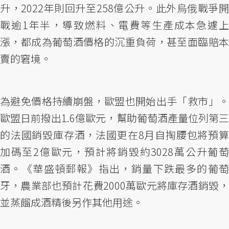
升，2022年則回升至258億公升。此外烏俄戰爭開
戰逾1年半，導致燃料、電費等生產成本急遽上
漲，都成為葡萄酒價格的沉重負荷，甚至面臨賠本
賣的窘境。
為避免價格持續崩盤，歐盟也開始出手「救市」。
歐盟日前撥出1.6億歐元，幫助葡萄酒產量位列第三
的法國銷毀庫存酒，法國更在8月自掏腰包將預算
加碼至2億歐元，預計將銷毀約3028萬公升葡萄
酒。《華盛頓郵報》指出，銷量下跌最多的葡萄
牙，農業部也預計花費2000萬歐元將庫存酒銷毀，
並蒸餾成酒精後另作其他用途。