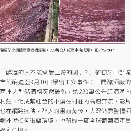
葡萄牙小鎮釀酒廠酒桶爆裂，220萬公升紅酒水淹成河。 圖／twitter
「醉酒的人不能承受上帝的國...？」葡萄牙中部城
市阿納迪亞9月10日爆出工安事件：一間釀酒廠的
兩座大型儲酒槽突然破裂，逾220萬公升紅酒湧向
村莊，化成紫紅色的小溪在村莊內高速奔流，影片
也在網路瘋傳。醉人的畫面背後，大眾仍需警惕酒
類外溢如何衝擊環境，也藉機一窺全球葡萄酒產量
過剩危機。