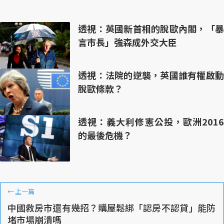
透視：英國新首相的脫歐內閣，「暴
言市長」強森成外交大臣
透視：法院的逆襲，英國誰有權啟動
脫歐條款？
透視：義大利修憲公投，歐洲2016
的最後危機？
←
上一篇
中國救房市還有幾招？購屋鬆綁「認房不認貸」能防
堵市場崩潰嗎