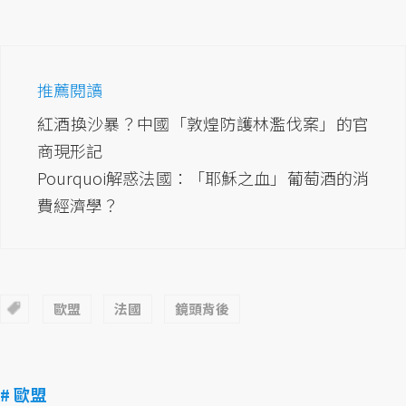
推薦閱讀
紅酒換沙暴？中國「敦煌防護林濫伐案」的官
商現形記
Pourquoi解惑法國：「耶穌之血」葡萄酒的消
費經濟學？
歐盟
法國
鏡頭背後
# 歐盟