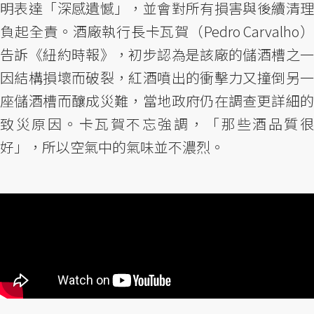
明表達「深感遺憾」，並會對所有損害與後續清理
負起全責。酒廠執行長卡瓦賀（Pedro Carvalho）
告訴《紐約時報》，初步認為是該廠的儲酒槽之一
因結構損壞而破裂，紅酒噴出的衝擊力又撞倒另一
座儲酒槽而釀成災難，當地政府仍在調查更詳細的
致災原因。卡瓦賀不忘強調，「那些酒品質很
好」，所以空氣中的氣味並不濃烈。