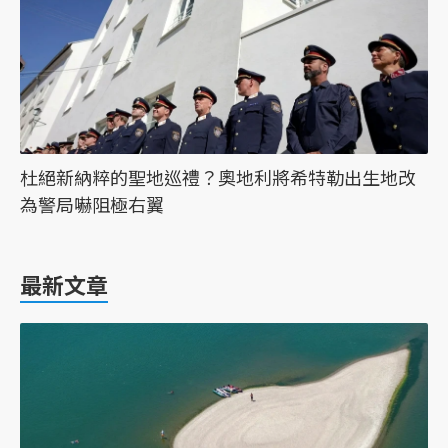
杜絕新納粹的聖地巡禮？奧地利將希特勒出生地改
為警局嚇阻極右翼
最新文章