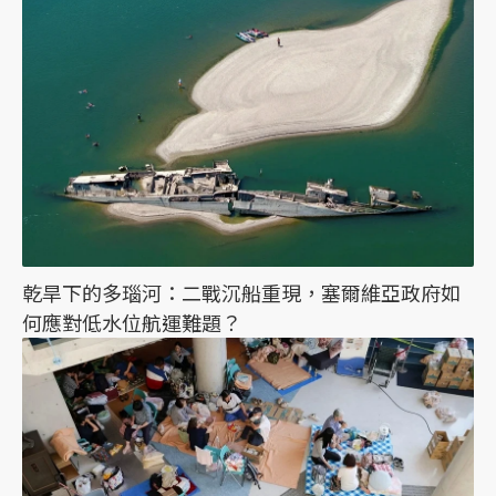
乾旱下的多瑙河：二戰沉船重現，塞爾維亞政府如
何應對低水位航運難題？