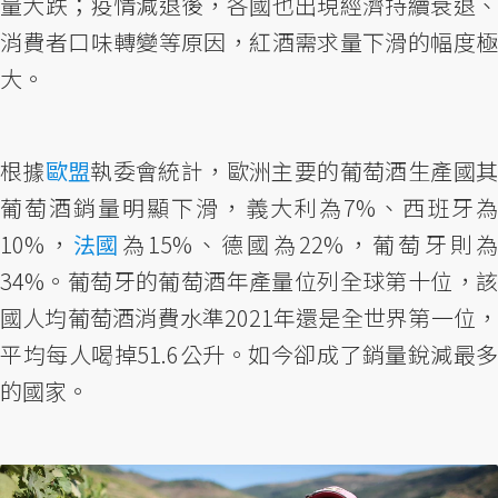
量大跌；疫情減退後，各國也出現經濟持續衰退、
消費者口味轉變等原因，紅酒需求量下滑的幅度極
大。
根據
歐盟
執委會統計，歐洲主要的葡萄酒生產國
葡萄酒銷量明顯下滑，義大利為7%、西班牙為
10%，
法國
為15%、德國為22%，葡萄牙則
34%。葡萄牙的葡萄酒年產量位列全球第十位，該
國人均葡萄酒消費水準2021年還是全世界第一位，
平均每人喝掉51.6公升。如今卻成了銷量銳減最多
的國家。