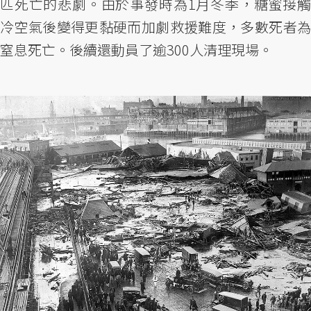
匹死亡的悲劇。由於事發時為1月冬季，糖蜜接觸
冷空氣後變得更黏硬而加劇救援難度，多數死者為
窒息死亡。後續還動員了逾300人清理現場。