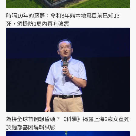
時隔10年的惡夢：令和8年熊本地震目前已知13
死，須提防1周內再有強震
為拚全球首例想昏頭？《科學》揭露上海6歲女童死
於腦部基因編輯試驗