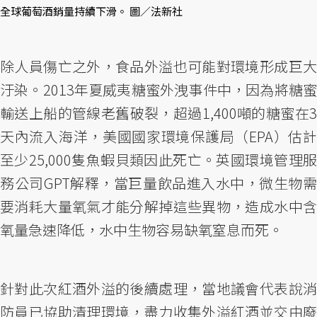
全球葡萄酒銷量持續下滑。 圖／法新社
除人員傷亡之外，食品外溢也可能對環境形成巨大
汙染。2013年夏威夷糖蜜外洩事件中，因為將糖蜜
輸送上船的管線老舊破裂，超過1,400噸的糖蜜在3
天內流入海洋，美國國家環境保護局（EPA）估計
至少25,000隻魚蝦貝類因此死亡。英國環境管理服
務公司GPT解釋，當巨量飲品進入水中，微生物需
要消耗大量氧氣才能分解掉這些異物，造成水中含
氧量急速降低，水中生物容易缺氧窒息而死。
針對此次紅酒外溢的後續處理，當地議會代表說消
防員已協助清理環境，盡力收集外溢紅酒並交由廢