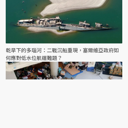
乾旱下的多瑙河：二戰沉船重現，塞爾維亞政府如
何應對低水位航運難題？