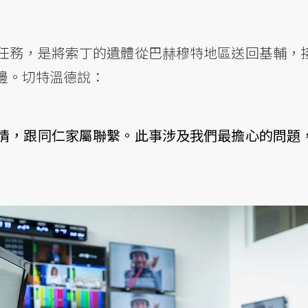
任務，是將索丁的遺體從巴赫穆特地區送回基輔，
邊。切特溫德說：
情，跟同仁家屬聯繫。此事涉及我們最擔心的問題