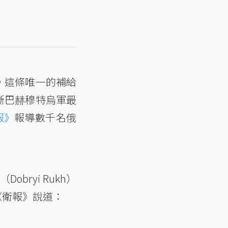
，這條唯一的補給
斷巴赫穆特烏軍最
報》
報導數千名俄
ryi Rukh）
《衛報》說道：