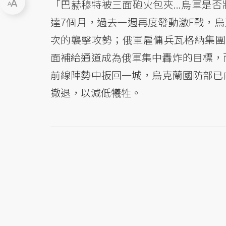
「巴赫穆特被三面砲火包夾...烏軍是
達7個月，過去一週再度發動激F戰，烏
次的襲擊攻勢；俄軍雇傭兵瓦格納集團（W
面補給通道成為俄軍集中轟炸的目標，
前線陣勢中扳回一城，烏克蘭國防部已
撤退，以減低犧牲。