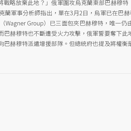
否將戰略放棄此地？」俄軍圍攻烏克蘭東部巴赫穆特（
克蘭軍事分析師指出，單在3月2日，烏軍已在巴赫穆
agner Group）已三面包夾巴赫穆特，唯一
而巴赫穆特也不斷遭受火力攻擊，俄軍誓要奪下此
向巴赫穆特派遣增援部隊。但總統府也提及將權衡