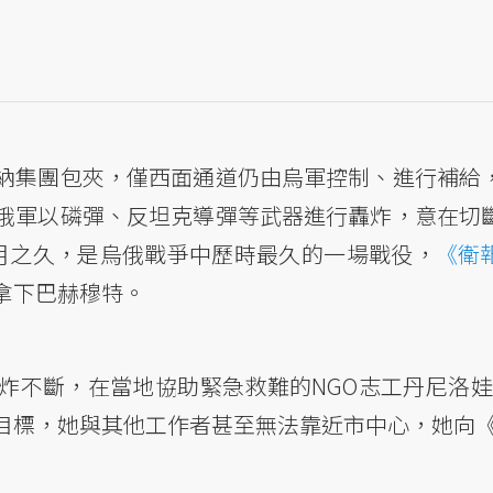
納集團包夾，僅西面通道仍由烏軍控制、進行補給
俄軍以磷彈、反坦克導彈等武器進行轟炸，意在切
月之久，是烏俄戰爭中歷時最久的一場戰役，
《衛
拿下巴赫穆特。
斷，在當地協助緊急救難的NGO志工丹尼洛娃（Dob
目標，她與其他工作者甚至無法靠近市中心，她向