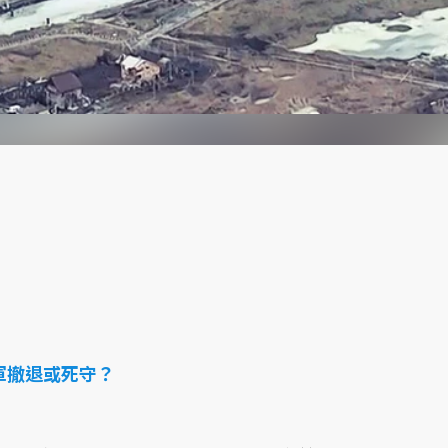
軍撤退或死守？