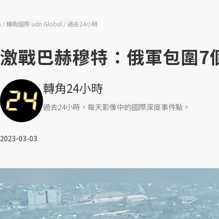
n
轉角國際 udn Global
過去24小時
激戰巴赫穆特：俄軍包圍7
轉角24小時
過去24小時，每天影像中的國際深度事件點。
2023-03-03