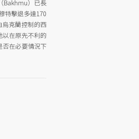
Bakhmu）已長
特擊退多達170
仍由烏克蘭控制的西
地以在原先不利的
是否在必要情況下