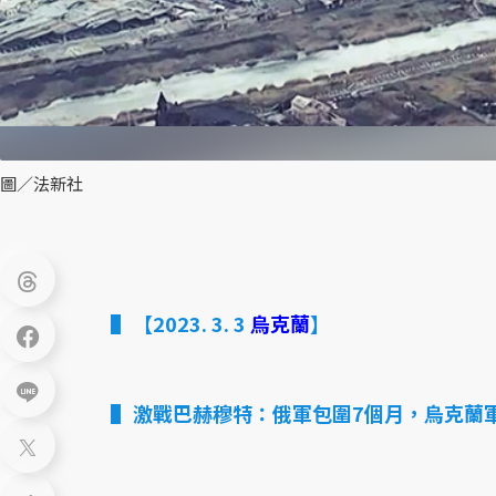
圖／法新社
【2023. 3. 3
烏克蘭
】
激戰巴赫穆特：俄軍包圍7個月，烏克蘭