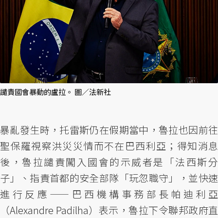
譴責國會暴動的盧拉。 圖／法新社
暴亂發生時，托雷斯仍在假期當中，魯拉也因前往
聖保羅視察洪災災情而不在巴西利亞；得知消息
後，魯拉譴責闖入國會的示威者是「法西斯分
子」、指責首都的安全部隊「玩忽職守」，並快速
進行反應——巴西機構事務部長帕迪利亞
（Alexandre Padilha）表示，魯拉下令聯邦政府直