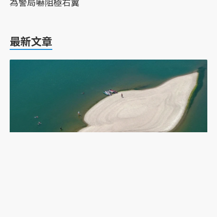
為警局嚇阻極右翼
最新文章
乾旱下的多瑙河：二戰沉船重現，塞爾維亞政府如