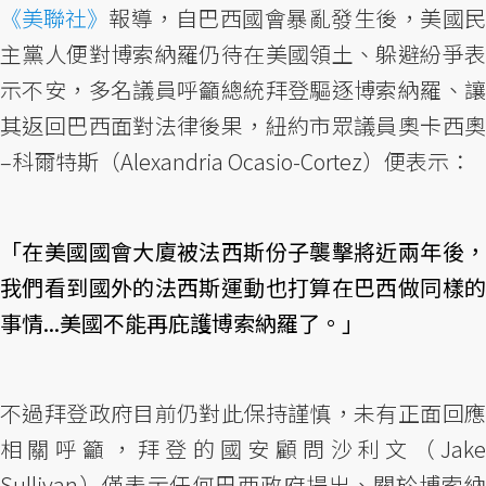
《美聯社》
報導，自巴西國會暴亂發生後，美國民
主黨人便對博索納羅仍待在美國領土、躲避紛爭表
示不安，多名議員呼籲總統拜登驅逐博索納羅、讓
其返回巴西面對法律後果，紐約市眾議員奧卡西奧
–科爾特斯（Alexandria Ocasio-Cortez）便表示：
「在美國國會大廈被法西斯份子襲擊將近兩年後，
我們看到國外的法西斯運動也打算在巴西做同樣的
事情...美國不能再庇護博索納羅了。」
不過拜登政府目前仍對此保持謹慎，未有正面回應
相關呼籲，拜登的國安顧問沙利文（Jake
Sullivan）僅表示任何巴西政府提出、關於博索納