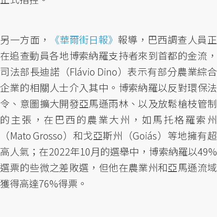
另一方面，
《華爾街日報》
報導，巴西調查人員
在追查動員各地博索納羅支持者來到首都的金流，
司法部長迪諾（Flávio Dino）表示有部分農業綜合
企業的相關人士介入其中。博索納羅以反對環保法
令、意圖擴大開發亞馬遜雨林、以及放鬆槍枝管制
的主張，在巴西的農業大州，如馬托格羅索州
（Mato Grosso）和戈亞斯州（Goiás）等地擁有超
高人氣；在2022年10月的選舉中，博索納羅以49%
選票的些微之差敗選，但他在農業州和亞馬遜流域
獲得高達76%得票。