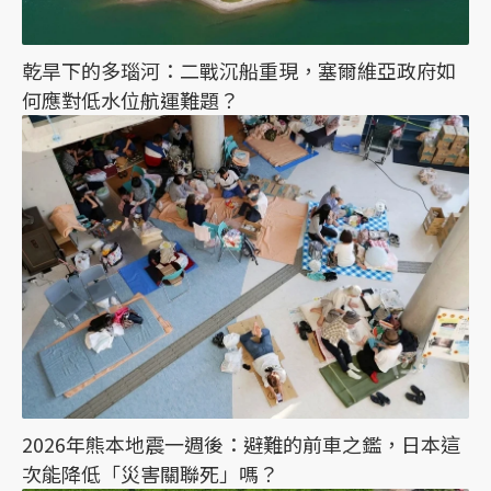
乾旱下的多瑙河：二戰沉船重現，塞爾維亞政府如
何應對低水位航運難題？
2026年熊本地震一週後：避難的前車之鑑，日本這
次能降低「災害關聯死」嗎？