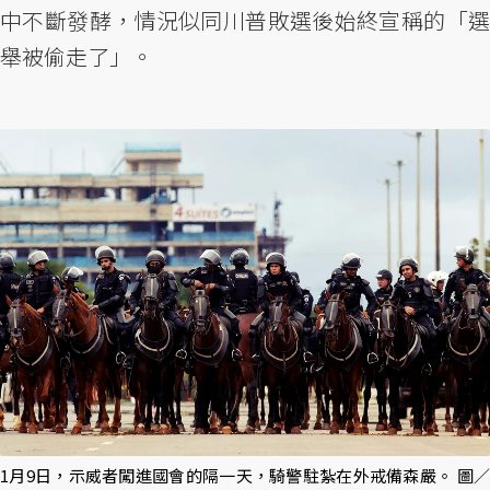
中不斷發酵，情況似同川普敗選後始終宣稱的「選
舉被偷走了」。
1月9日，示威者闖進國會的隔一天，騎警駐紮在外戒備森嚴。 圖／