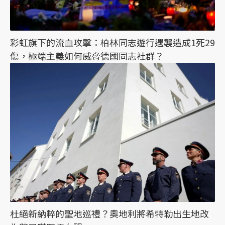
彩虹旗下的流血攻擊：柏林同志遊行遇襲造成1死29
傷，極端主義如何威脅德國同志社群？
杜絕新納粹的聖地巡禮？奧地利將希特勒出生地改