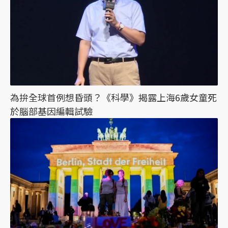
為拚全球首例想昏頭？《科學》揭露上海6歲女童死
於腦部基因編輯試驗