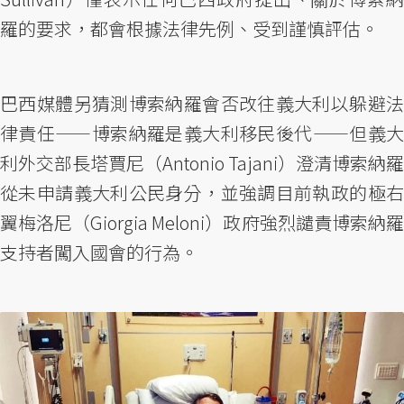
羅的要求，都會根據法律先例、受到謹慎評估。
巴西媒體另猜測博索納羅會否改往義大利以躲避法
律責任——博索納羅是義大利移民後代——但義大
利外交部長塔賈尼（Antonio Tajani）澄清博索納羅
從未申請義大利公民身分，並強調目前執政的極右
翼梅洛尼（Giorgia Meloni）政府強烈譴責博索納羅
支持者闖入國會的行為。