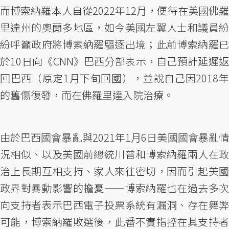
而博索納羅本人自從2022年12月，便待在美國佛羅
里達州的奧蘭多地區，如今美國左翼人士和議員紛
紛呼籲政府將博索納羅驅逐出境；此前博索納羅已
於10日向《CNN》巴西分部表示，自己預計延遲返
回巴西（原定1月下旬回國），並說自己因2018年
的舊傷復發，而在佛羅里達入院治療。
由於巴西國會暴亂與2021年1月6日美國國會暴亂情
況相似、以及美國前總統川普和博索納羅兩人在政
治上長期互相支持、家人來往密切，因而引起美國
政界對暴動影響的擔憂——博索納羅也在過去多次
向支持者表示巴西電子投票系統有漏洞、存在舞弊
可能，博索納羅敗選後，此番不實指控在其支持者