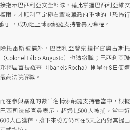
接指示巴西利亞安全部隊，藉此掌握巴西利亞維安
權限，才順利平定極右翼攻擊政府重地的「恐怖行
動」，成功阻止博索納羅支持者暴力奪權。
除托雷斯被捕外，巴西利亞警察指揮官奧古斯托
（Colonel Fábio Augusto）也遭撤職；巴西利亞聯
邦特區首長羅查（Ibaneis Rocha）則早在8日便遭
最高法院解職。
而在參與暴亂的數千名博索納羅支持者當中，根據
巴西司法部官員表示，超過1,500人被捕，當中近
600人已獲釋，接下來檢方仍可在5天之內對其提出
正式指控。