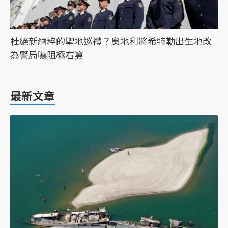
杜絕新納粹的聖地巡禮？奧地利將希特勒出生地改
為警局嚇阻極右翼
最新文章