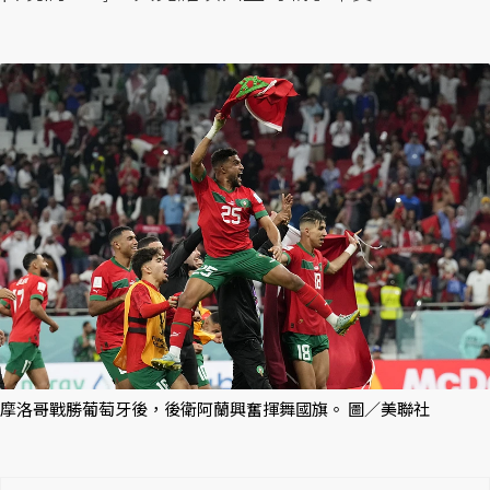
摩洛哥戰勝葡萄牙後，後衛阿蘭興奮揮舞國旗。 圖／美聯社