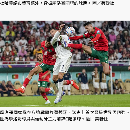
杜哈賈諾布體育館外，身披摩洛哥國旗的球迷。 圖／美聯社
摩洛哥國家隊在八強戰擊敗葡萄牙，隊史上首次晉級世界盃四強。
圖為摩洛哥球員與葡萄牙主力前鋒C羅爭球。 圖／美聯社