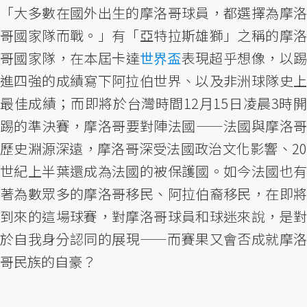
「大多數在國外出生的摩洛哥球員，都選擇為摩洛
哥國家隊而戰。」有「亞特拉斯雄獅」之稱的摩洛
哥國家隊，在本屆卡達
世界盃
表現超乎想像，以
進四強的成績寫下阿拉伯世界、以及非洲球隊史上
最佳成績；而即將於台灣時間12月15日凌晨3時開
踢的準決賽，摩洛哥要對陣法國——法國與摩洛哥
歷史淵源深遠，摩洛哥深受法國政治文化影響、20
世紀上半葉還成為法國的被保護國。如今法國也有
著為數眾多的摩洛哥移民、阿拉伯裔移民，在即將
到來的這場球賽，對摩洛哥球員和球迷來說，是對
於自我身分認同的展現——而賽果又會否成就摩洛
哥民族的自豪？