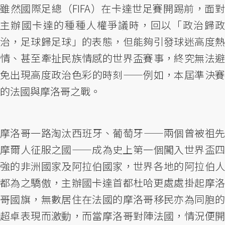
雖然國際足總（FIFA）在卡達世足賽開踢前，面對
主辦國卡達的種種人權爭議時，回以「政治歸政
治，足球歸足球」的表態，但能夠引發球迷高度熱
情、甚至牽扯民族情感的世界盃賽事，終究無法避
免出現高度政治色彩的時刻——例如，本屆準決賽
的法國與摩洛哥之戰。
摩洛哥一路淘汰西班牙、葡萄牙——兩個曾被祖先
摩爾人征服之國——成為史上第一個闖入世界盃四
強的非洲國家及阿拉伯國家，世界各地的阿拉伯人
都為之驕傲，主辦國卡達首都杜哈更處處掛起摩洛
哥國旗，無數居住在法國的摩洛哥移民亦為同胞的
超卓表現而激動，而當摩洛哥對陣法國，情況便開