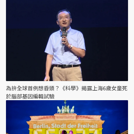
為拚全球首例想昏頭？《科學》揭露上海6歲女童死
於腦部基因編輯試驗