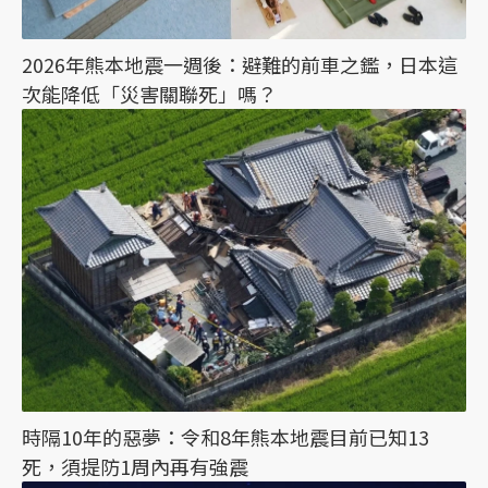
2026年熊本地震一週後：避難的前車之鑑，日本這
次能降低「災害關聯死」嗎？
時隔10年的惡夢：令和8年熊本地震目前已知13
死，須提防1周內再有強震