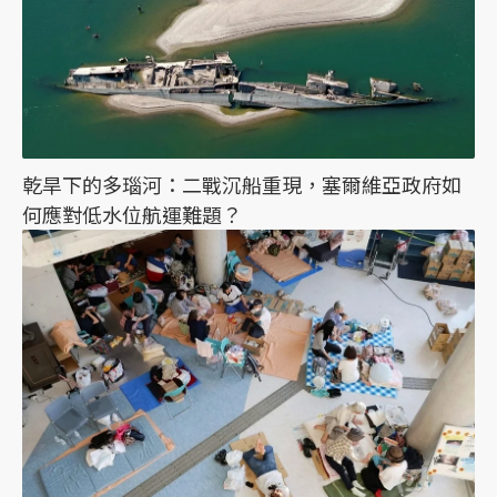
乾旱下的多瑙河：二戰沉船重現，塞爾維亞政府如
何應對低水位航運難題？