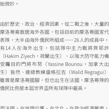
始微妙。
由於歷史、政治、經濟因素，從二戰之後，大量的
摩洛哥裔散居海外各國，包括目前的摩洛哥國家代
表隊，大半由海外僑民所組成——26人的成員中，
有14人在海外出生，包括隊中主力戰將齊耶許
（Hakim Ziyech，荷蘭出生）、以強大防守能力備
受矚目的門將布努（Yassine Bounou，加拿大出
生）皆然、連總教練雷格拉吉（Walid Regragui）
雖曾是摩洛哥國腳，但也出生在法國，摩洛哥隊的
僑民比例是本屆世界盃所有球隊中最高。
而法國，在地理位置、在文化、在政治經濟層面，