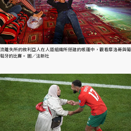
流離失所的敘利亞人在人道組織所搭建的帳篷中，觀看摩洛哥與葡
萄牙的比賽。 圖／法新社