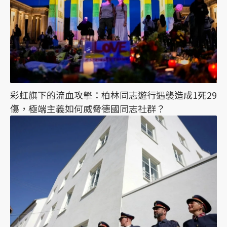
彩虹旗下的流血攻擊：柏林同志遊行遇襲造成1死29
傷，極端主義如何威脅德國同志社群？