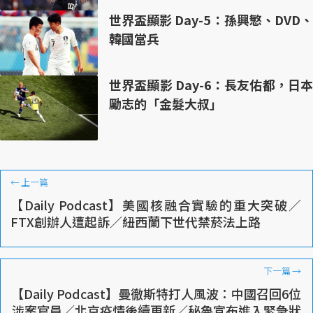
世界盃顯影 Day-5：孫興慜、DVD、
韓國當兵
世界盃顯影 Day-6：長友佑都，日本
勵志的「金髮大叔」
←
上一篇
【Daily Podcast】美國核融合實驗的重大突破／
FTX創辦人遭起訴／紐西蘭下世代禁菸法上路
下一篇
→
【Daily Podcast】曼徹斯特打人風波：中國召回6位
涉案官員／北京疫情後續更新／秘魯宣布進入緊急狀