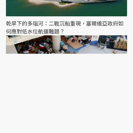
乾旱下的多瑙河：二戰沉船重現，塞爾維亞政府如
何應對低水位航運難題？
2026年熊本地震一週後：避難的前車之鑑，日本這
次能降低「災害關聯死」嗎？