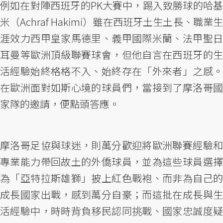
例如在對陣西班牙的PK大賽中，踢入致勝球的哈基
米（Achraf Hakimi）雖在西班牙土生土長、職業生
涯效力西甲皇家馬德里、義甲國際米蘭、法甲聖日
耳曼等歐洲頂級聯賽球會，但他自言在西班牙的生
活經驗始終格格不入、始終存在「外來者」之感。
在歐洲面對如斯心境的球員們，當接到了摩洛哥國
家隊的邀請，便點頭答應。
摩洛哥足協與球迷，則萬分歡迎將歐洲聯賽經驗和
專業能力帶回故土的外僑球員，並為這些球員選擇
為「亞特拉斯雄獅」披上紅色戰袍、而非為自己的
成長國家出戰，感到萬分自豪；而這批在成長與生
活經驗中，時時背負移民認同挑戰、國家忠誠度疑