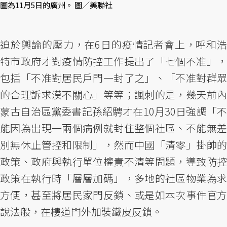
圖為11月5日的廣州。 圖／美聯社
迫於輿論的壓力，在6日的疫情記者會上，呼和浩
特市政府才對疫情防控工作提出了「七個不准」，
包括「不准對居民戶門一封了之」、「不准對群眾
的合理訴求漠不關心」等等；諷刺的是，幾天前內
蒙古自治區黨委書記孫紹騁才在10月30日強調「不
能因為出現一兩個病例就封住整個社區、不能無差
別無休止管控和限制」，然而中國「清零」掛帥的
政策、政府與執行單位權責不清等問題，導致防控
政策在執行時「層層加碼」，多地的社區物業為求
方便，甚至將居民家門反鎖、或是如本次事件官方
說法般，在樓道門外加裝鐵皮反鎖。