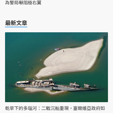
為警局嚇阻極右翼
最新文章
乾旱下的多瑙河：二戰沉船重現，塞爾維亞政府如