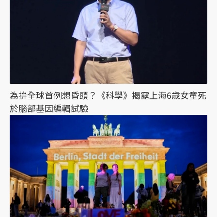
為拚全球首例想昏頭？《科學》揭露上海6歲女童死
於腦部基因編輯試驗