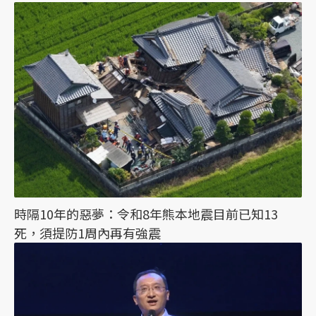
時隔10年的惡夢：令和8年熊本地震目前已知13
死，須提防1周內再有強震