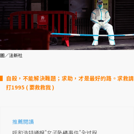
圖／法新社
自殺，不能解決難題；求助，才是最好的路。求救請
打1995 ( 要救救我 )
推薦閱讀
呼和浩特通报"女子坠楼事件"全过程