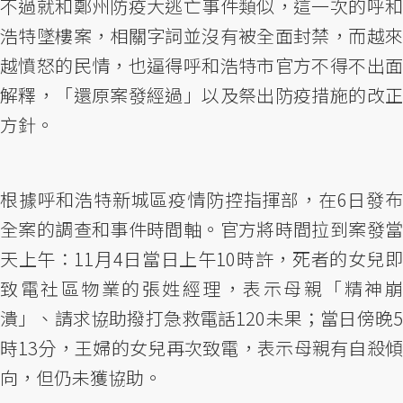
不過就和鄭州防疫大逃亡事件類似，這一次的呼和
浩特墜樓案，相關字詞並沒有被全面封禁，而越來
越憤怒的民情，也逼得呼和浩特市官方不得不出面
解釋，「還原案發經過」以及祭出防疫措施的改正
方針。
根據呼和浩特新城區疫情防控指揮部，在6日發布
全案的調查和事件時間軸。官方將時間拉到案發當
天上午：11月4日當日上午10時許，死者的女兒即
致電社區物業的張姓經理，表示母親「精神崩
潰」、請求協助撥打急救電話120未果；當日傍晚5
時13分，王婦的女兒再次致電，表示母親有自殺傾
向，但仍未獲協助。