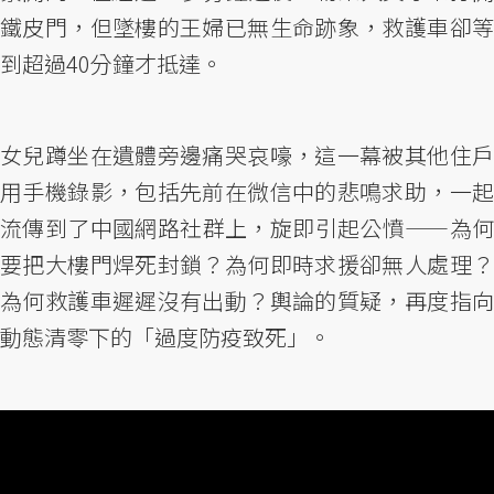
鐵皮門，但墜樓的王婦已無生命跡象，救護車卻等
到超過40分鐘才抵達。
女兒蹲坐在遺體旁邊痛哭哀嚎，這一幕被其他住戶
用手機錄影，包括先前在微信中的悲鳴求助，一起
流傳到了中國網路社群上，旋即引起公憤——為何
要把大樓門焊死封鎖？為何即時求援卻無人處理？
為何救護車遲遲沒有出動？輿論的質疑，再度指向
動態清零下的「過度防疫致死」。