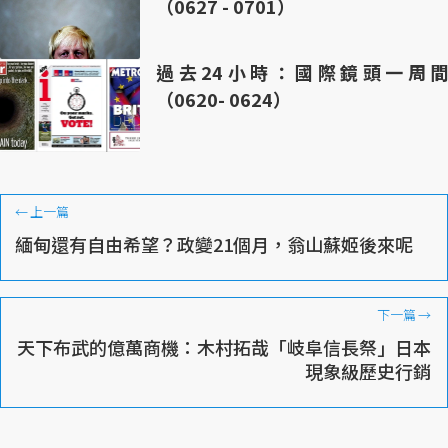
（0627 - 0701）
過去24小時：國際鏡頭一周間
（0620- 0624）
←
上一篇
緬甸還有自由希望？政變21個月，翁山蘇姬後來呢
下一篇
→
天下布武的億萬商機：木村拓哉「岐阜信長祭」日本
現象級歷史行銷