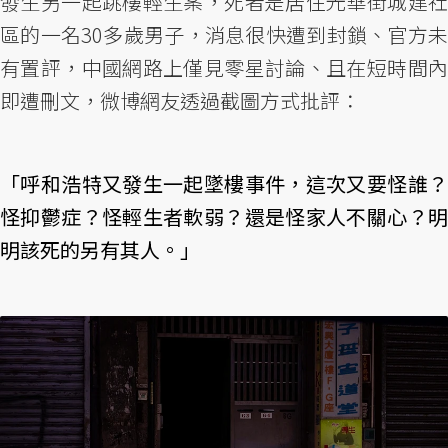
發生另一起跳樓輕生案，死者是居住光華街城建社
區的一名30多歲男子，消息很快遭到封鎖、官方未
有置評，中國網路上僅見零星討論、且在短時間內
即遭刪文，微博網友透過截圖方式批評：
「呼和浩特又發生一起墜樓事件，這次又要怪誰？
怪抑鬱症？怪輕生者軟弱？還是怪家人不關心？明
明該死的另有其人。」