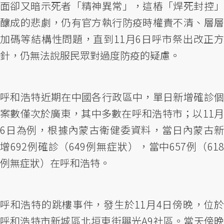
面卻又暗示死者「精神異常」，這樁「焊死封控」
釀成的悲劇，仍有官方執行防疫時權責不清、層層
加碼等結構性問題，直到11月6日呼市祭出改正方
針，仍無法說服民眾對過度防疫的疑慮。
呼和浩特近期在中國各行政區中，單日新增確診個
案數僅次於廣東，其中多數在呼和浩特市；以11月
6日為例，根據內蒙古衛健委資料，當日內蒙古新
增692例確診（649例無症狀），當中657例（618
例無症狀）在呼和浩特。
呼和浩特的跳樓事件，發生於11月4日傍晚，位於
呼和浩特市新城區北垣東街興光A9社區。當天傍晚