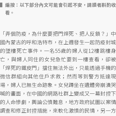
編按：以下部分內文可能會引起不安，請讀者斟酌收
看。
「弄個防疫，為什麼要把門焊死、把人反鎖？」中
國內蒙古的呼和浩特市，在上週發生一起防疫封城
的墜樓死亡事件。一名55歲的婦人從12樓跳樓身
亡，與婦人同住的女兒急忙要到一樓查看，卻被
「焊死的鐵皮門」擋住無法外出，只能透過手機的
微信群組向其他住戶求救；然而等到警方抵達現
場，婦人已無生命跡象。女兒蹲坐在遺體旁崩潰哭
喊的畫面，在中國的網路社群上變成又一幕封控下
的人命慘劇，輿論公憤難息，地方政府試圖以案情
調查和修正封控措施，來軟化激憤的民情，另一方