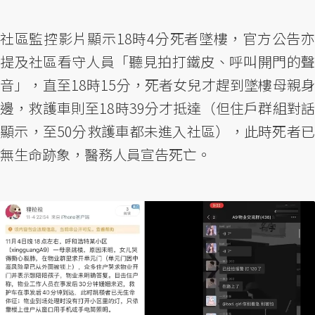
社區監控影片顯示18時4分死者墜樓，官方公告亦
提及社區看守人員「聽見拍打鐵皮、呼叫開門的聲
音」，直至18時15分，死者女兒才趕到墜樓母親身
邊，救護車則至18時39分才抵達（但住戶群組對話
顯示，至50分救護車都未進入社區），此時死者已
無生命跡象，醫務人員宣告死亡。