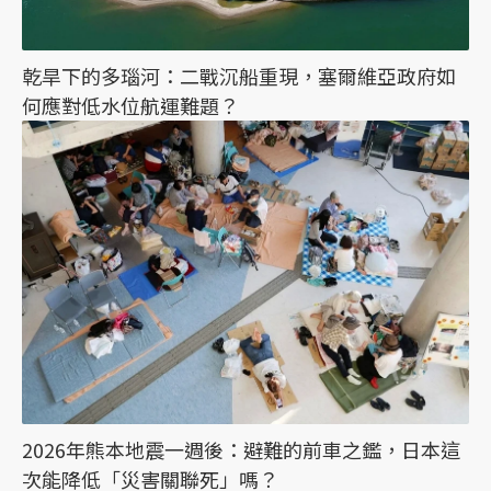
乾旱下的多瑙河：二戰沉船重現，塞爾維亞政府如
何應對低水位航運難題？
2026年熊本地震一週後：避難的前車之鑑，日本這
次能降低「災害關聯死」嗎？