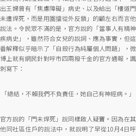
出王婦曾有「焦慮障礙」病史、以及給出「樓道門
未遭焊死，而是用圍擋從外反鎖」的顧左右而言他
說法。令民眾不滿的是，官方說的「當事人有精神
疾病史」，雖然符合女兒的說詞、應為事實，但這
番解釋似乎暗示了「自殺行為純屬個人問題」，微
博上就有網民針對呼市四兩撥千金的官方通報，諷
刺寫下：
「總結，不賴我們不負責任，她自己有神經病。」
官方說的「門未焊死」說同樣啟人疑竇。因為在其
他同社區住戶的說法中，就說明了早從10月4日呼