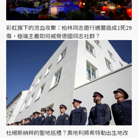
彩虹旗下的流血攻擊：柏林同志遊行遇襲造成1死29
傷，極端主義如何威脅德國同志社群？
杜絕新納粹的聖地巡禮？奧地利將希特勒出生地改