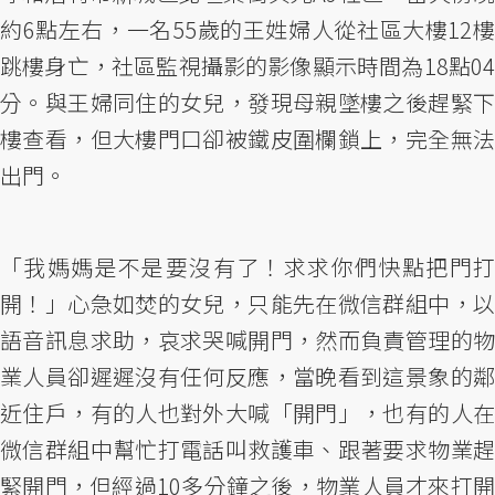
約6點左右，一名55歲的王姓婦人從社區大樓12樓
跳樓身亡，社區監視攝影的影像顯示時間為18點04
分。與王婦同住的女兒，發現母親墜樓之後趕緊下
樓查看，但大樓門口卻被鐵皮圍欄鎖上，完全無法
出門。
「我媽媽是不是要沒有了！求求你們快點把門打
開！」心急如焚的女兒，只能先在微信群組中，以
語音訊息求助，哀求哭喊開門，然而負責管理的物
業人員卻遲遲沒有任何反應，當晚看到這景象的鄰
近住戶，有的人也對外大喊「開門」，也有的人在
微信群組中幫忙打電話叫救護車、跟著要求物業趕
緊開門，但經過10多分鐘之後，物業人員才來打開