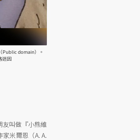
ic domain）。
路迷因
朋友叫做『小熊維
家米爾恩（A. A.