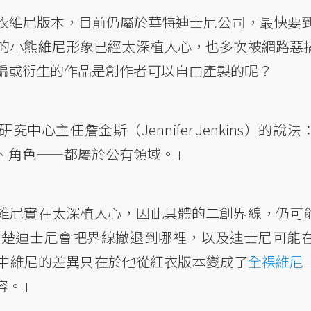
維尼版本，目前仍屬於華特迪士尼公司，最快要到2
的小熊維尼形象已經太深植人心，也多次被網路惡
編或衍生的作品是創作者可以自由產製的呢？
中心主任詹金斯（Jennifer Jenkins）的說
、角色——都屬於公有領域。」
維尼實在太深植人心，因此具體的二創界線，仍可
清楚迪士尼會把界線撤退到哪裡，以及迪士尼可能
中維尼的差異只在於他從紅衣版本變成了
全裸維尼
容。」