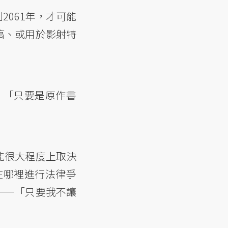
061年，才可能
搞、或用於影射特
法：「只要是原作書
能很大程度上取決
在哪裡進行法律爭
——「只要我不讓