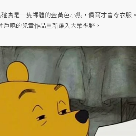
維尼確實是一隻裸體的金黃色小熊，偶爾才會穿衣服
喻戶曉的兒童作品重新躍入大眾視野。