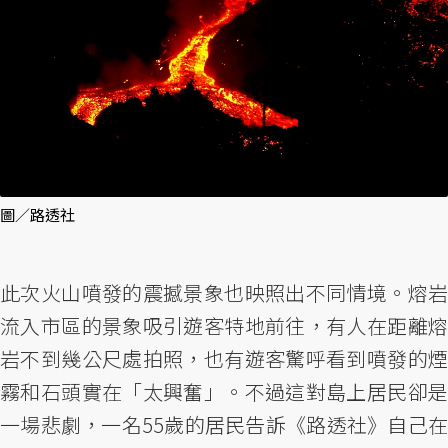
圖／路透社
此次火山噴發的震撼景象也映照出不同情境。熔岩
流入市區的景象吸引遊客特地前往，有人在距離熔
岩不到幾公尺處拍照，也有遊客驚呼看到噴發的煙
霧和石頭實在「太興奮」。不過這對島上居民卻是
一場悲劇，一名55歲的居民告訴《路透社》自己在