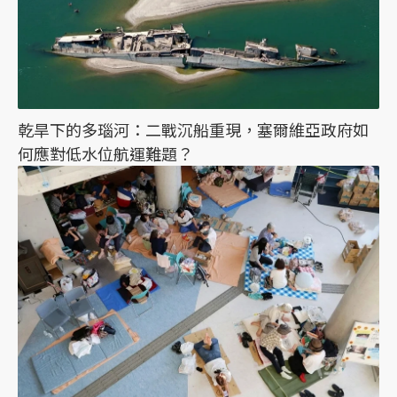
乾旱下的多瑙河：二戰沉船重現，塞爾維亞政府如
何應對低水位航運難題？