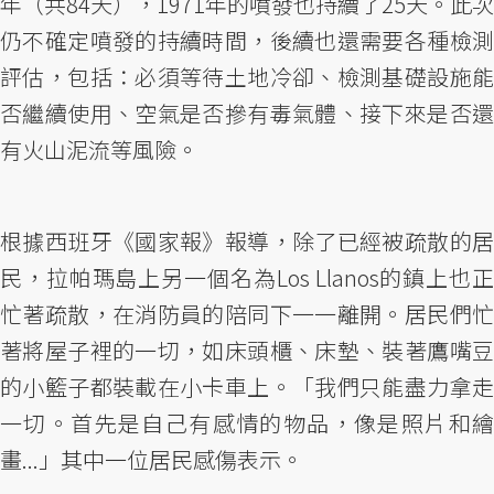
年（共84天），1971年的噴發也持續了25天。此次
仍不確定噴發的持續時間，後續也還需要各種檢測
評估，包括：必須等待土地冷卻、檢測基礎設施能
否繼續使用、空氣是否摻有毒氣體、接下來是否還
有火山泥流等風險。
根據西班牙《國家報》報導，除了已經被疏散的居
民，拉帕瑪島上另一個名為Los Llanos的鎮上也正
忙著疏散，在消防員的陪同下一一離開。居民們忙
著將屋子裡的一切，如床頭櫃、床墊、裝著鷹嘴豆
的小籃子都裝載在小卡車上。「我們只能盡力拿走
一切。首先是自己有感情的物品，像是照片和繪
畫...」其中一位居民感傷表示。