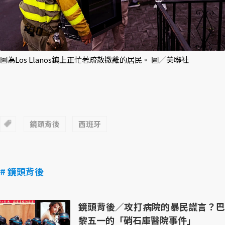
圖為Los Llanos鎮上正忙著疏散撤離的居民。 圖／美聯社
鏡頭背後
西班牙
# 鏡頭背後
鏡頭背後／攻打病院的暴民謊言？巴
黎五一的「硝石庫醫院事件」