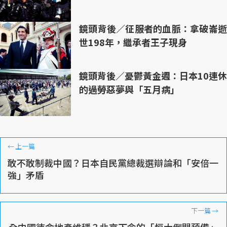
鏡頭背後／征服者的血脈：拿破崙逝
世198年，繼承者王子現身
鏡頭背後／憂鬱黃金週：日本10連休
的過勞惡夢與「五月病」
←
上一篇
敢不敢制裁中國？日本自民黨總裁選辯論和「安倍一
強」矛盾
下一篇
→
全中國待命地產維穩？北京下令的「恒大倒閉預備」