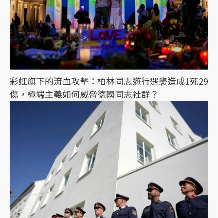
彩虹旗下的流血攻擊：柏林同志遊行遇襲造成1死29
傷，極端主義如何威脅德國同志社群？