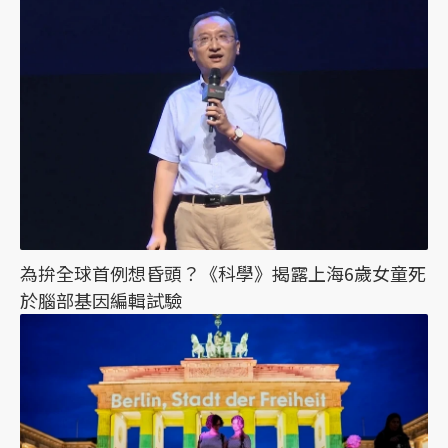
為拚全球首例想昏頭？《科學》揭露上海6歲女童死
於腦部基因編輯試驗