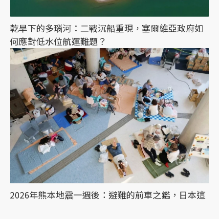
乾旱下的多瑙河：二戰沉船重現，塞爾維亞政府如
何應對低水位航運難題？
2026年熊本地震一週後：避難的前車之鑑，日本這
次能降低「災害關聯死」嗎？