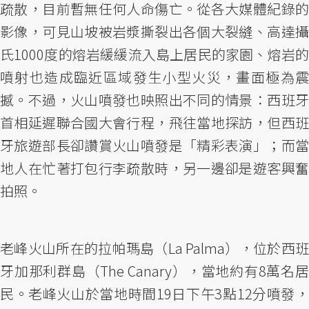
疏散，目前暫無任何人命傷亡。從各大媒體紀錄的
影像，可見山坡被岩漿撕裂出各個大裂縫、高達攝
氏1000度的熔岩緩緩流入島上居民的家園、熔岩的
噴射也造成臨近區域發生小型火災，畫面極為震
撼。不過，火山噴發也映照出不同的情景：西班牙
首相延遲聯合國大會行程，飛往當地探訪，但西班
牙旅遊部長卻讚賞火山噴發是「精彩表演」；而當
地人在忙著打包行李疏散時，另一邊卻是遊客興奮
拍照。
老峰火山所在的拉帕瑪島（La Palma），位於西班
牙加那利群島（The Canary），當地約有8萬名居
民。老峰火山於當地時間19日下午3點12分噴發，