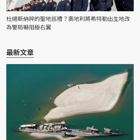
杜絕新納粹的聖地巡禮？奧地利將希特勒出生地改
為警局嚇阻極右翼
最新文章