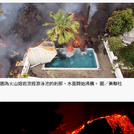
圖為火山熔岩流經游泳池的剎那，水面開始沸騰。 圖／美聯社