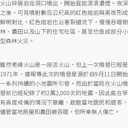
火山碎屑岩從洞口噴出，開始冒起滾滾濃煙。夜深
之後，可見噴射數百公尺高的紅色熔岩與黑夜形成
鮮明對比，紅色熔岩也沿著裂縫流下，慢慢吞噬樹
林、農田以及山下的住宅社區，甚至也造成部分小
型森林火災。
雖然老峰火山是一座活火山，但上一次噴發已經是
1971年，據報導此次的噴發是源於自9月11日開始
一系列持續的小地震所引發。而由於當局在火山噴
發前已經紀錄了約2萬2,000次的地震，因此能在早
有高度戒備的情況下撤離、疏散當地居民和遊客，
儘管當地房屋和農田被吞噬，但所幸無人傷亡。