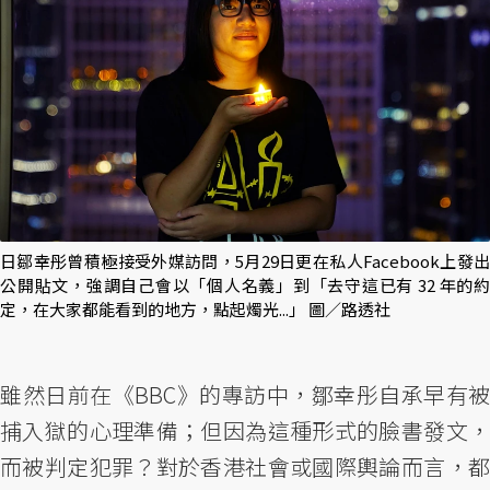
日鄒幸彤曾積極接受外媒訪問，5月29日更在私人Facebook上發出
公開貼文，強調自己會以「個人名義」到「去守這已有 32 年的約
定，在大家都能看到的地方，點起燭光...」 圖／路透社
雖然日前在《BBC》的專訪中，鄒幸彤自承早有被
捕入獄的心理準備；但因為這種形式的臉書發文，
而被判定犯罪？對於香港社會或國際輿論而言，都