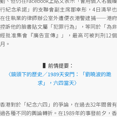
動、但仍在Facebook上貼文表示「會用個人名義履
行紀念承諾」的支聯會副主席鄒幸彤，4日清早也
在住執業的律師辦公室外遭便衣港警逮捕——港府
控訴他的臉書貼文屬「犯罪行為」，等同於「為非
經批准集會『廣告宣傳』」，最高可被判刑12個
月。
▌前情提要：
〈鏡頭下的歷史／1989天安門：「劉曉波的跪
求」，六四當天〉
香港對於「紀念六四」的爭論，在過去32年間曾有
過各種不同的輿論轉折。在1989年的事發前夕，香