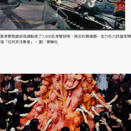
香港警務處卻高調動員了7,000名港警部隊，揚言封鎖維園、全力在六四當夜掃
蕩「任何非法集會」。 圖／美聯社