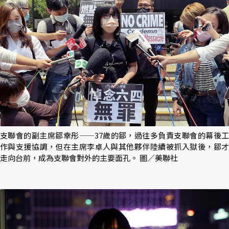
支聯會的副主席鄒幸彤——37歲的鄒，過往多負責支聯會的幕後工
作與支援協調，但在主席李卓人與其他夥伴陸續被抓入獄後，鄒才
走向台前，成為支聯會對外的主要面孔。 圖／美聯社