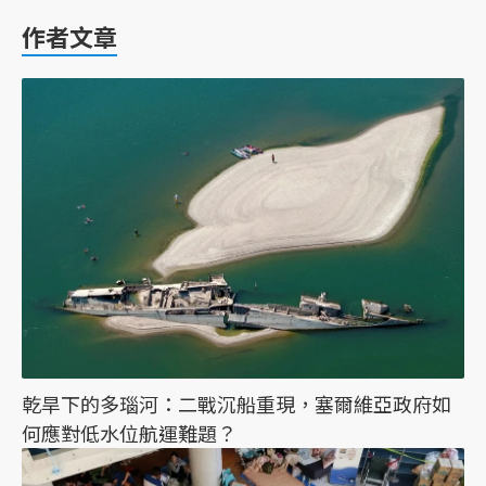
作者文章
乾旱下的多瑙河：二戰沉船重現，塞爾維亞政府如
何應對低水位航運難題？