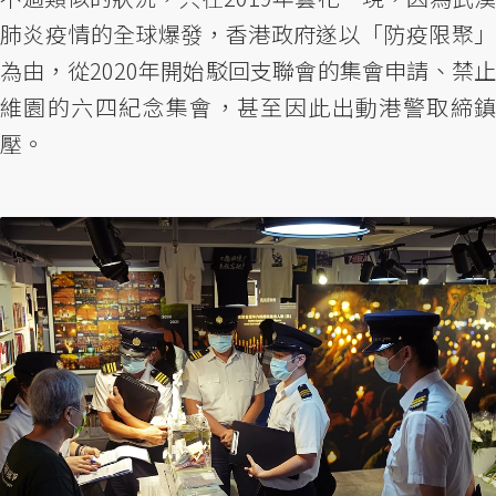
肺炎疫情的全球爆發，香港政府遂以「防疫限聚」
為由，從2020年開始駁回支聯會的集會申請、禁止
維園的六四紀念集會，甚至因此出動港警取締鎮
壓。