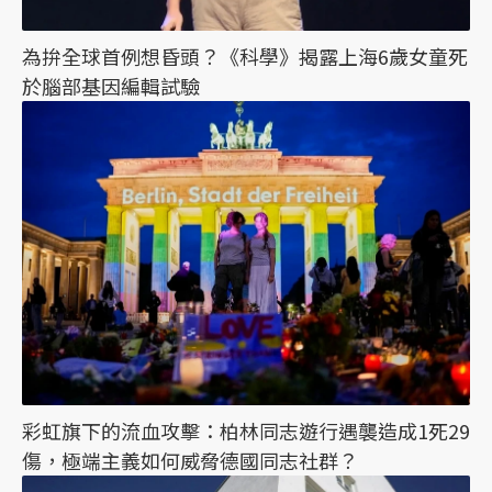
為拚全球首例想昏頭？《科學》揭露上海6歲女童死
於腦部基因編輯試驗
彩虹旗下的流血攻擊：柏林同志遊行遇襲造成1死29
傷，極端主義如何威脅德國同志社群？