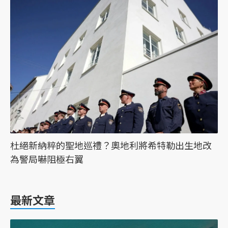
杜絕新納粹的聖地巡禮？奧地利將希特勒出生地改
為警局嚇阻極右翼
最新文章