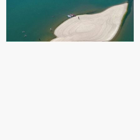
乾旱下的多瑙河：二戰沉船重現，塞爾維亞政府如
何應對低水位航運難題？