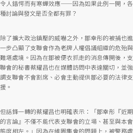
令人錯愕而有寒蟬效應——因為如果此例一開，各
種討論與發文是否全都有罪？
除了擴大政治鎮壓的威嚇之外，鄒幸彤的被捕也進
一步凸顯了支聯會作為老牌人權倡議組織的危殆與
難堪處境。因為在鄒被便衣抓走的消息傳開後，支
聯會的秘書蔡耀昌也在媒體訪問中表達關切，並強
調支聯會不會割席、必會主動提供鄒必要的法律支
援。
但話鋒一轉的蔡耀昌也明確表示：「鄒幸彤『近期
的言論』不僅不能代表支聯會的立場、甚至與本會
態度相左。」因為在維園集會的問題上，被警務處