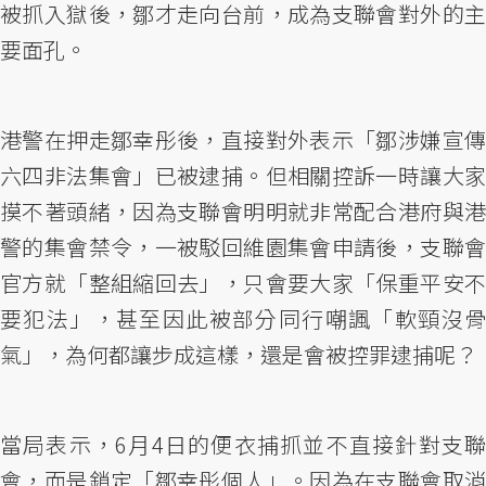
被抓入獄後，鄒才走向台前，成為支聯會對外的主
要面孔。
港警在押走鄒幸彤後，直接對外表示「鄒涉嫌宣傳
六四非法集會」已被逮捕。但相關控訴一時讓大家
摸不著頭緒，因為支聯會明明就非常配合港府與港
警的集會禁令，一被駁回維園集會申請後，支聯會
官方就「整組縮回去」，只會要大家「保重平安不
要犯法」，甚至因此被部分同行嘲諷「軟頸沒骨
氣」，為何都讓步成這樣，還是會被控罪逮捕呢？
當局表示，6月4日的便衣捕抓並不直接針對支聯
會，而是鎖定「鄒幸彤個人」。因為在支聯會取消