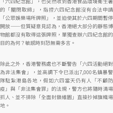
「六四紀念館」，也突然收到香港食品環境衛生署
的「關閉取締」，指控六四紀念館沒有合法申請
「公眾娛樂場所牌照」，並迫使其於六四期間暫停
開放——但質疑意見認為，香港絕大部分的靜態博
物館都沒有取得這張牌照，單獨查辦六四紀念館的
目的為何？敏感時刻恐無需多言。
除此之外，香港警務處也不斷警告「六四活動絕對
為非法集會」，並高調下令已派出7,000名鎮暴警
隊駐紮港島各地，假如六四當天仍有人「不顧防
疫」與「非法集會罪」的法規，警方也將隨時清場
抓人、並不排除「全面封鎖維園」直接抄掉旗幟場
地。