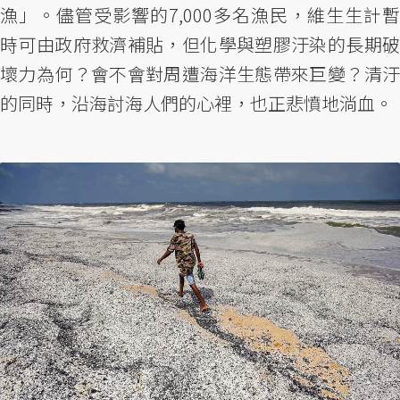
漁」。儘管受影響的7,000多名漁民，維生生計暫
時可由政府救濟補貼，但化學與塑膠汙染的長期破
壞力為何？會不會對周遭海洋生態帶來巨變？清汙
的同時，沿海討海人們的心裡，也正悲憤地淌血。