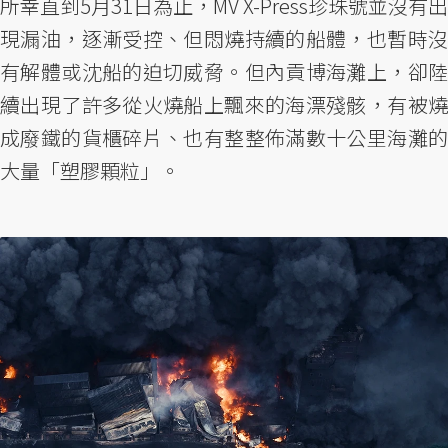
所幸直到5月31日為止，MV X-Press珍珠號並沒有出
現漏油，逐漸受控、但悶燒持續的船體，也暫時沒
有解體或沈船的迫切威脅。但內貢博海灘上，卻陸
續出現了許多從火燒船上飄來的海漂殘骸，有被燒
成廢鐵的貨櫃碎片、也有整整佈滿數十公里海灘的
大量「塑膠顆粒」。