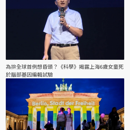
為拚全球首例想昏頭？《科學》揭露上海6歲女童死
於腦部基因編輯試驗