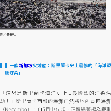
圖／美聯社
▌一艘
新加坡
火燒船：斯里蘭卡史上最慘的「海洋
膠汙染」
「這恐是斯里蘭卡海洋史上...最慘烈的汙染浩
劫！」斯里蘭卡西部的海灘自然勝地內貢博海灘
（Negombo），自5月中旬起，正遭遇著極為嚴重