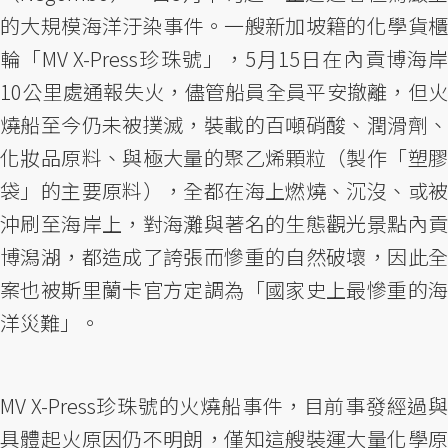
的大規模海洋汙染事件。一艘新加坡籍的化學貨櫃
輪「MV X-Press珍珠號」，5月15日在內貢博海岸
10公里處通報失火，儘管船員全員平安撤離，但火
燒船至今仍未被撲滅，裝載的百噸硝酸、潤滑劑、
化妝品原料、與極大量的聚乙烯顆粒（製作「塑膠
袋」的主要原料），全都在海上燃燒、沉沒、或被
沖刷至海岸上，對海灘與著名的生態觀光景點內貢
博潟湖，都造成了誇張而慘重的自然破壞，因此全
案也被斯里蘭卡官方定調為「國家史上最慘重的海
洋災難」。
MV X-Press珍珠號的火燒船事件，目前事發經過與
具體起火原因仍不明朗，僅知這艘裝運大量化學原