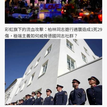
彩虹旗下的流血攻擊：柏林同志遊行遇襲造成1死29
傷，極端主義如何威脅德國同志社群？