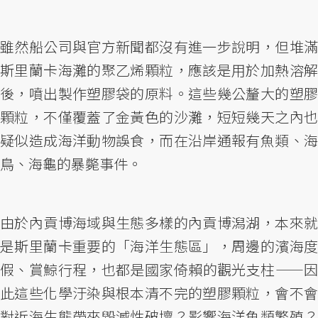
雖然船公司與官方新聞都沒有進一步說明，但堆滿
斯里蘭卡海灘的聚乙烯顆粒，應該是用於加熱溶解
後，噴出製作塑膠袋的原料。這些幾公釐大的塑膠
顆粒，不僅覆蓋了金黃色的沙灘，短短幾天之內也
疑似造成海洋動物誤食，而在沿岸通報有魚類、海
鳥、海龜的暴斃事件。
由於內貢博海域與生態多樣的內貢博潟湖，本來就
是斯里蘭卡重要的「海洋生態區」，周邊的濱海度
假、賞鯨行程，也都是國家倚賴的觀光支柱——因
此這些化學汙染與根本清不完的塑膠顆粒，會不會
對近海生態帶來毀滅性破壞？影響海洋魚類繁殖？