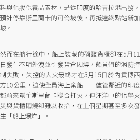
料與化妝保養品素材，是從印度的哈吉拉港出發，
預計停靠斯里蘭卡的可倫坡後，再抵達終點站新加
坡。
然而在航行途中，船上裝載的硝酸貨櫃卻在5月11
日發生不明外洩並引發貨倉悶燒，船員們的消防控
制失敗，失控的大火最終才在5月15日於內貢博西
方10公里，迫使全員海上棄船——儘管鄰近的印度
都前來幫忙斯里蘭卡聯合打火，但汪洋中的化學火
災與貨櫃悶燒卻難以收拾，在上個星期甚至多次發
生「船上爆炸」。