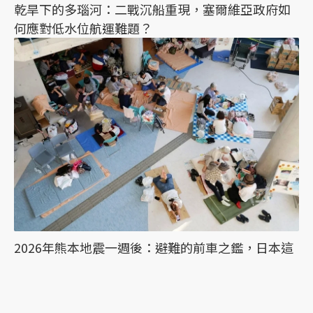
乾旱下的多瑙河：二戰沉船重現，塞爾維亞政府如
何應對低水位航運難題？
2026年熊本地震一週後：避難的前車之鑑，日本這
次能降低「災害關聯死」嗎？