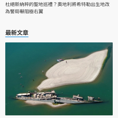
杜絕新納粹的聖地巡禮？奧地利將希特勒出生地改
為警局嚇阻極右翼
最新文章