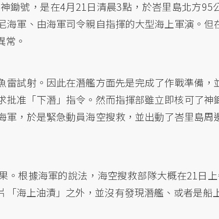
神鋤號，是在4月21日清晨3點，於峇里島北方95
尼海軍、由海軍司令親自指揮的大型海上軍演。但
異常。
魚雷試射。因此在潛艦方面先是完成了作戰準備，
求批准「下潛」指令。然而指揮部雖立即核可了神
海軍，於是緊急動員海空搜救，並出動了峇里島周
果。根據海軍的說法，海空搜救部隊大概在21日上
片「海上油漬」之外，並沒有發現潛艦、或者是船上