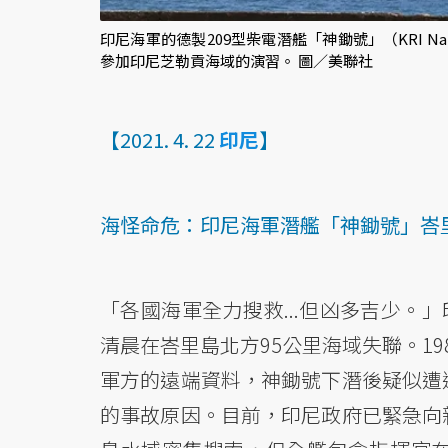
印尼海軍的德製209型柴電潛艦「神鋤號」（KRI Nang
參加印尼芝勒貢海域的演習。 圖／美聯社
【2021. 4. 22
印尼
】
海怪命危：印尼海軍潛艦「神鋤號」峇
「各國海軍全力搜救...但凶多吉少。」印
清晨在峇里島北方95公里海域失聯。1
軍方的遠端資料，神鋤號下潛後疑似遭
的事故原因。目前，印尼政府已緊急向