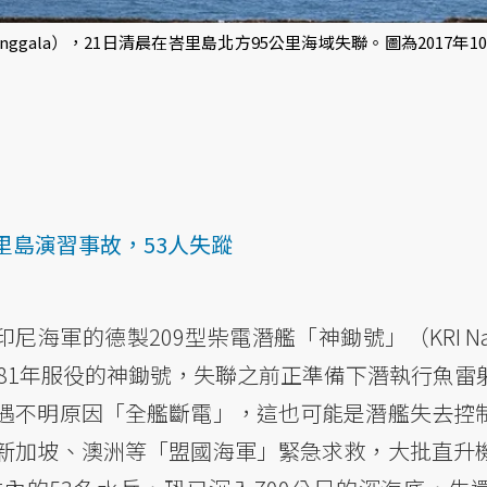
gala），21日清晨在峇里島北方95公里海域失聯。圖為2017年10月3日
里島演習事故，53人失蹤
尼海軍的德製209型柴電潛艦「神鋤號」（KRI Nan
981年服役的神鋤號，失聯之前正準備下潛執行魚雷
遇不明原因「全艦斷電」，這也可能是潛艦失去控
新加坡、澳洲等「盟國海軍」緊急求救，大批直升