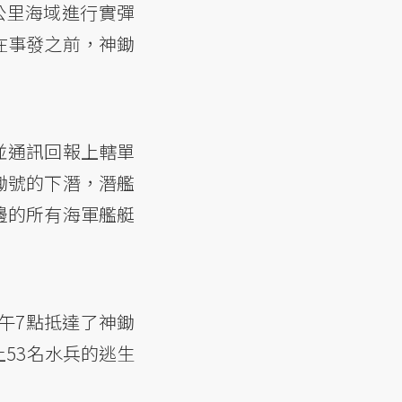
公里海域進行實彈
在事發之前，神鋤
並通訊回報上轄單
鋤號的下潛，潛艦
邊的所有海軍艦艇
午7點抵達了神鋤
53名水兵的逃生