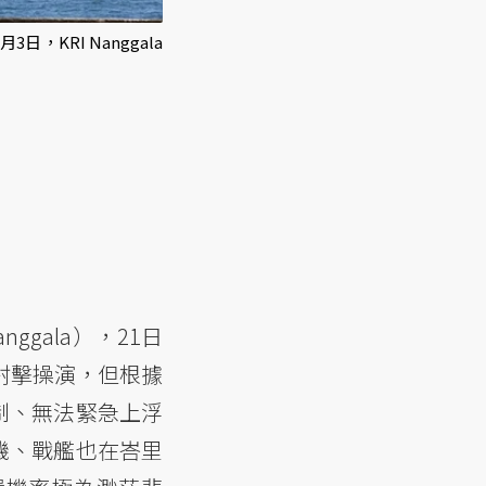
，KRI Nanggala
ggala），21日
射擊操演，但根據
制、無法緊急上浮
機、戰艦也在峇里