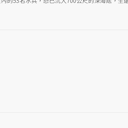
內的53名水兵，恐已沉入700公尺的深海底，生