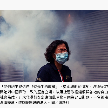
「我們絕不能信任『習先生的政權』，英國與他的朋友，必須從G7
開始對中國採取一致的堅定立場，以阻止習政權繼續與各地的自由
社會為敵。」末代港督彭定康如此呼籲。圖為24日街頭，一名被催
淚彈煙燻，難以睜開眼的港人。 圖／法新社