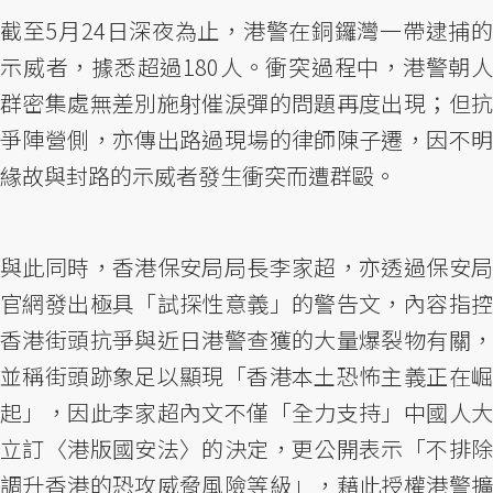
截至5月24日深夜為止，港警在銅鑼灣一帶逮捕的
示威者，據悉超過180人。衝突過程中，港警朝人
群密集處無差別施射催淚彈的問題再度出現；但抗
爭陣營側，亦傳出路過現場的律師陳子遷，因不明
緣故與封路的示威者發生衝突而遭群毆。
與此同時，香港保安局局長李家超，亦透過保安局
官網發出極具「試探性意義」的警告文，內容指控
香港街頭抗爭與近日港警查獲的大量爆裂物有關，
並稱街頭跡象足以顯現「香港本土恐怖主義正在崛
起」，因此李家超內文不僅「全力支持」中國人大
立訂〈港版國安法〉的決定，更公開表示「不排除
調升香港的恐攻威脅風險等級」，藉此授權港警擴