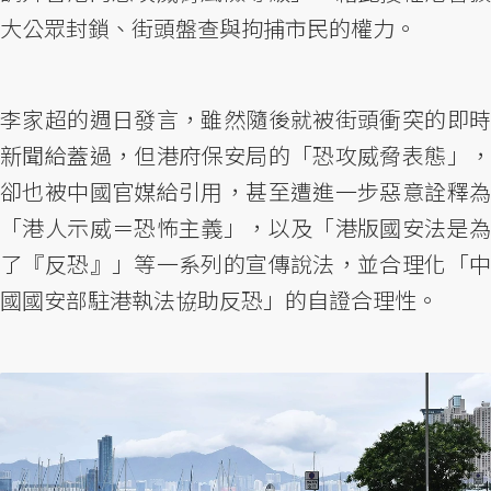
大公眾封鎖、街頭盤查與拘捕市民的權力。
李家超的週日發言，雖然隨後就被街頭衝突的即時
新聞給蓋過，但港府保安局的「恐攻威脅表態」，
卻也被中國官媒給引用，甚至遭進一步惡意詮釋為
「港人示威＝恐怖主義」，以及「港版國安法是為
了『反恐』」等一系列的宣傳說法，並合理化「中
國國安部駐港執法協助反恐」的自證合理性。