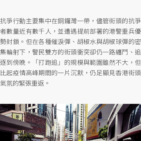
抗爭行動主要集中在銅鑼灣一帶，儘管街頭的抗爭
者數量近有數千人，並遭遇提前部署的港警重兵優
勢封鎖。但在各種催淚彈、胡椒水與胡椒球彈的密
集輪射下，警民雙方的街頭衝突卻仍一路纏鬥、追
逐到傍晚。「打跑追」的規模與範圍雖然不大，但
比起疫情高峰期間的一片沉默，仍足顯見香港街頭
氣氛的緊張重返。