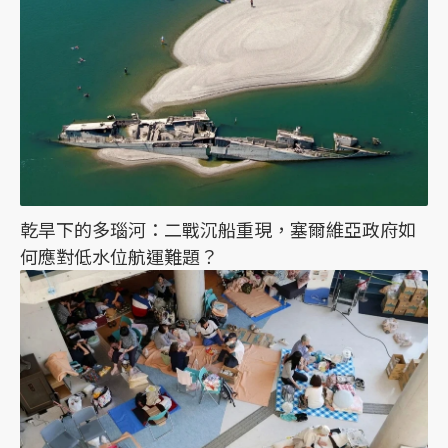
乾旱下的多瑙河：二戰沉船重現，塞爾維亞政府如
何應對低水位航運難題？