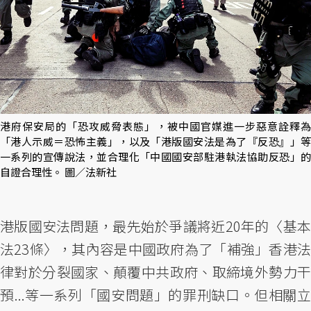
港府保安局的「恐攻威脅表態」，被中國官媒進一步惡意詮釋為
「港人示威＝恐怖主義」，以及「港版國安法是為了『反恐』」等
一系列的宣傳說法，並合理化「中國國安部駐港執法協助反恐」的
自證合理性。 圖／法新社
港版國安法問題，最先始於爭議將近20年的〈基本
法23條〉，其內容是中國政府為了「補強」香港法
律對於分裂國家、顛覆中共政府、取締境外勢力干
預...等一系列「國安問題」的罪刑缺口。但相關立