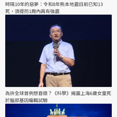
時隔10年的惡夢：令和8年熊本地震目前已知13
死，須提防1周內再有強震
為拚全球首例想昏頭？《科學》揭露上海6歲女童死
於腦部基因編輯試驗