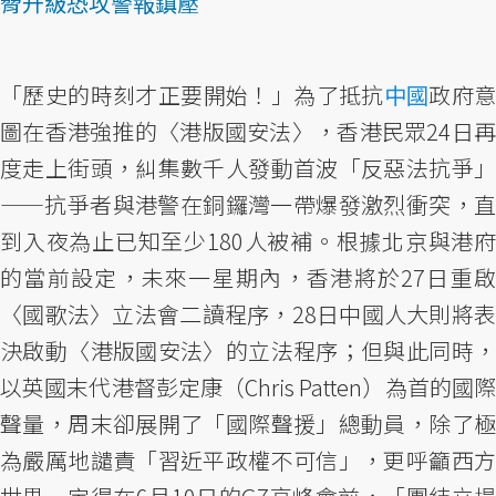
脅升級恐攻警報鎮壓
「歷史的時刻才正要開始！」為了抵抗
中國
政府
圖在香港強推的〈港版國安法〉，香港民眾24日再
度走上街頭，糾集數千人發動首波「反惡法抗爭」
——抗爭者與港警在銅鑼灣一帶爆發激烈衝突，直
到入夜為止已知至少180人被補。根據北京與港府
的當前設定，未來一星期內，香港將於27日重啟
〈國歌法〉立法會二讀程序，28日中國人大則將表
決啟動〈港版國安法〉的立法程序；但與此同時，
以英國末代港督彭定康（Chris Patten）為首的國際
聲量，周末卻展開了「國際聲援」總動員，除了極
為嚴厲地譴責「習近平政權不可信」，更呼籲西方