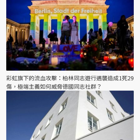
彩虹旗下的流血攻擊：柏林同志遊行遇襲造成1死29
傷，極端主義如何威脅德國同志社群？