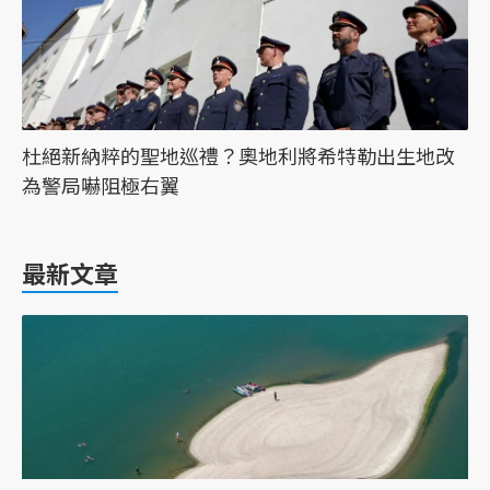
杜絕新納粹的聖地巡禮？奧地利將希特勒出生地改
為警局嚇阻極右翼
最新文章