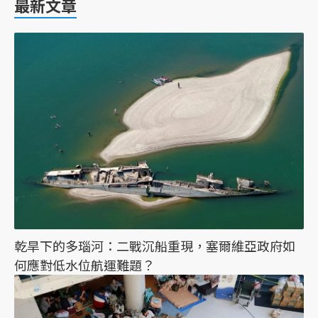
最新文章
乾旱下的多瑙河：二戰沉船重現，塞爾維亞政府如
何應對低水位航運難題？