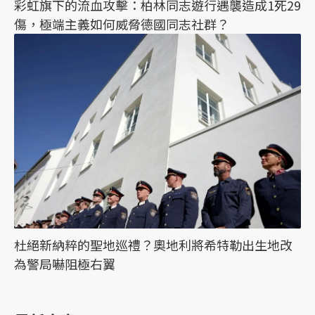
彩虹旗下的流血攻擊：柏林同志遊行遇襲造成1死29
傷，極端主義如何威脅德國同志社群？
杜絕新納粹的聖地巡禮？奧地利將希特勒出生地改
為警局嚇阻極右翼