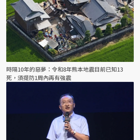
時隔10年的惡夢：令和8年熊本地震目前已知13
死，須提防1周內再有強震