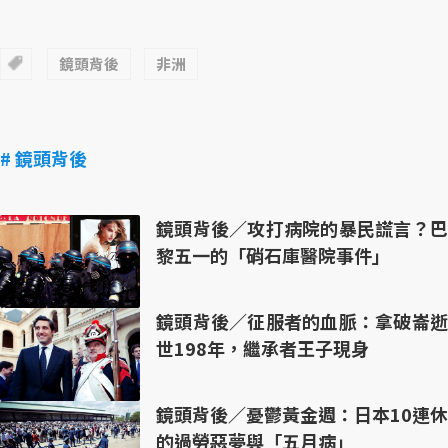
鏡頭背後
非洲
# 鏡頭背後
鏡頭背後／攻打病院的暴民謊言？巴
黎五一的「硝石庫醫院事件」
鏡頭背後／征服者的血脈：拿破崙逝
世198年，繼承者王子現身
鏡頭背後／憂鬱黃金週：日本10連休
的過勞惡夢與「五月病」