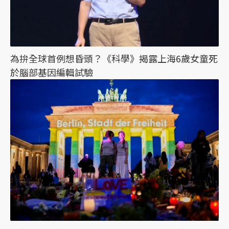
為拚全球首例想昏頭？《科學》揭露上海6歲女童死
於腦部基因編輯試驗