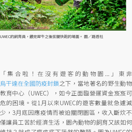
UWEC的飼育員，餵完犀牛之後拔腿快跑的場面。 圖／路透社
「集合啦！在沒有遊客的動物園...」東非
烏干達在全國防疫封鎖
之下，當地著名的野生動物
教育中心（UWEC），如今正面臨營運資金岌岌可
危的困境。從1月以來UWEC的遊客數量就急遽減
少，3月底因應疫情而被迫關閉園區，收入斷炊不
僅讓員工苦於經濟生活，園內動物的飼育又該如何
維持？就成了瘟疫底下茫然的難題。圖為UWEC的