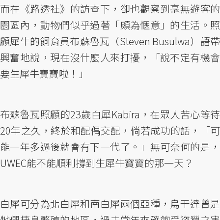
而在《路透社》的訪查下，卻也觀察到毫無遊客的
園區內，動物們似乎過著「頗為愜意」的生活。照
顧犀牛的飼育員布蘇魯瓦（Steven Busulwa）語帶
興奮地說，現在沒什麼人來打擾，「說不定有機會
要生犀牛寶寶啦！」
布蘇魯瓦照顧的23歲白犀Kabira，在眾人苦心等待
20年之久，終於和配偶交配，倘若成功的話，「可
能一年多過後就會有下一代了。」無可奈何的是，
UWEC能不能順利撐到生犀牛寶寶的那一天？
白犀可分為北白犀和南白犀兩個亞種，烏干達曾是
牠們棲息繁殖的地區，過去常年來確飽受盜獵之害