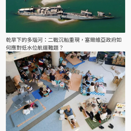
乾旱下的多瑙河：二戰沉船重現，塞爾維亞政府如
何應對低水位航運難題？