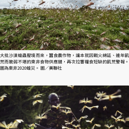
大批沙漠蝗蟲壓境而來，蠶食農作物，讓本就因戰火綿延、連年飢
荒而脆弱不堪的東非食物供應鏈，再次拉響糧食短缺的飢荒警報。
圖為東非2020蝗災。 圖／美聯社