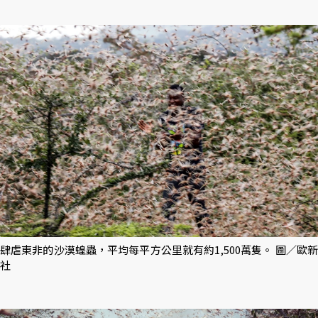
肆虐東非的沙漠蝗蟲，平均每平方公里就有約1,500萬隻。 圖／歐新
社