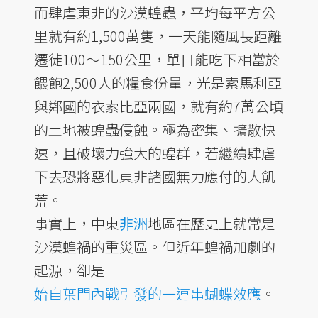
而肆虐東非的沙漠蝗蟲，平均每平方公
里就有約1,500萬隻，一天能隨風長距離
遷徙100～150公里，單日能吃下相當於
餵飽2,500人的糧食份量，光是索馬利亞
與鄰國的衣索比亞兩國，就有約7萬公頃
的土地被蝗蟲侵蝕。極為密集、擴散快
速，且破壞力強大的蝗群，若繼續肆虐
下去恐將惡化東非諸國無力應付的大飢
荒。
事實上，中東
非洲
地區在歷史上就常是
沙漠蝗禍的重災區。但近年蝗禍加劇的
起源，卻是
始自葉門內戰引發的一連串蝴蝶效應
。