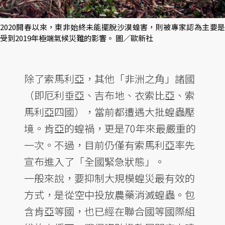
2020開春以來，東非始終未能擺脫沙漠蝗害，則被專家認為主要是
受到2019年極端氣候災難的影響。 圖／歐新社
除了索馬利亞，其他「非洲之角」諸國
（即厄利垂亞、吉布地、衣索比亞、索
馬利亞四國），當前都遭遇大批蝗蟲壓
境。肯亞的蝗禍，更是70年來最嚴重的
一次。不過，目前仍僅有索馬利亞率先
宣布進入了「全國緊急狀態」。
一般來說，要抑制大規模蝗災最有效的
方式，是從空中投放農藥消滅蝗蟲。包
含肯亞等國，也已經在聯合國等國際組