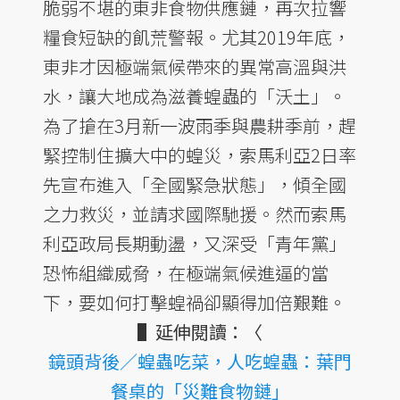
脆弱不堪的東非食物供應鏈，再次拉響
糧食短缺的飢荒警報。尤其2019年底，
東非才因極端氣候帶來的異常高溫與洪
水，讓大地成為滋養蝗蟲的「沃土」。
為了搶在3月新一波雨季與農耕季前，趕
緊控制住擴大中的蝗災，索馬利亞2日率
先宣布進入「全國緊急狀態」，傾全國
之力救災，並請求國際馳援。然而索馬
利亞政局長期動盪，又深受「青年黨」
恐怖組織威脅，在極端氣候進逼的當
下，要如何打擊蝗禍卻顯得加倍艱難。
▌延伸閱讀：〈
鏡頭背後／蝗蟲吃菜，人吃蝗蟲：葉門
餐桌的「災難食物鏈」