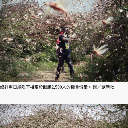
蝗群單日能吃下相當於餵飽2,500人的糧食份量。 圖／歐新社