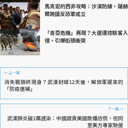
馬克宏的西非攻略：沙漠防線，薩赫
爾跨國反恐軍成立
「肯亞危機」再現？大選遭控駭客入
侵，引爆街頭衝突
←
上一篇
消失戰狼終現身？武漢封城12天後，解放軍遲來的
「防疫運補」
下一篇
→
武漢肺炎破2萬感染：中國譴責美國散播恐慌，但同
意美方專家馳援