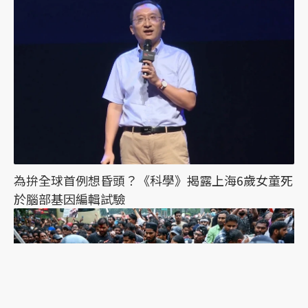
為拚全球首例想昏頭？《科學》揭露上海6歲女童死
於腦部基因編輯試驗