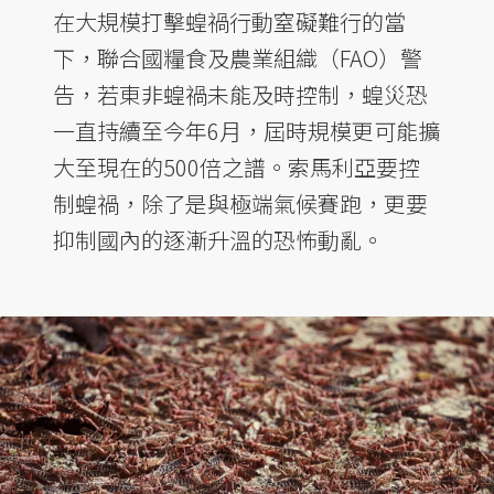
在大規模打擊蝗禍行動窒礙難行的當
下，聯合國糧食及農業組織（FAO）警
告，若東非蝗禍未能及時控制，蝗災恐
一直持續至今年6月，屆時規模更可能擴
大至現在的500倍之譜。索馬利亞要控
制蝗禍，除了是與極端氣候賽跑，更要
抑制國內的逐漸升溫的恐怖動亂。