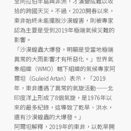
至阿拉伯半島與非洲，才演變成難以收
拾的跨國天災。不過，2020開春以來，
東非始終未能擺脫沙漠蝗害，則被專家
認為主要是受到2019年極端氣候災難的
影響。
「沙漠蝗蟲大爆發，明顯是受當地極端
異常的大雨影響才有所惡化。」世界氣
象組織（WMO）轄下組織的氣候專家阿
爾坦（Guleid Artan）表示，「2019
年，東非遭遇了異常的氣旋活動——北
印度洋上形成了8個氣旋，是1976年以
來的最多紀錄，這導致了乾旱、洪水，
還有沙漠蝗蟲的大爆發。」
阿爾坦解釋，2019年的東非，以乾旱開