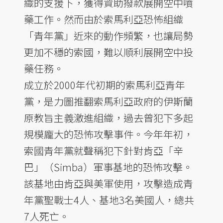
織的支援下，獲得資助撥款展開空中噴
藥工作。然而由於索馬利亞恐怖組織
「青年黨」近來的動作頻繁，也讓局勢
更加不穩的索國，難以順利展開空中投
藥任務。
成立於2000年代初期的索馬利亞青年
黨，是力圖推翻索馬利亞政府的伊斯蘭
原教旨主義激進組織，過去曾犯下多起
規模龐大的恐怖攻擊事件。今年年初，
索國青年黨就聲稱犯下針對肯亞「辛
巴」（Simba）軍事基地的恐怖攻擊。
該基地由肯亞與美軍使用，攻擊造成青
年黨聖戰士4人、基地3名美國人，總共
7人死亡。