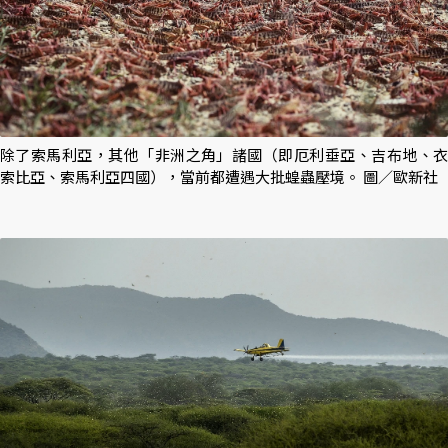
除了索馬利亞，其他「非洲之角」諸國（即厄利垂亞、吉布地、衣
索比亞、索馬利亞四國），當前都遭遇大批蝗蟲壓境。 圖／歐新社