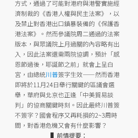
方式，通過了可能對港府與港警實施經
濟制裁的《香港人權與民主法案》，以
及禁止對香港出口鎮暴裝備的《保護香
港法案》。然而參議院周二通過的法案
版本，與眾議院上月過關的內容略有出
入，因此法案還需兩院協調，預計「感
恩節過後，耶誕節之前」就會上呈白
宮，由總統
川普
簽字生效——然而香港
即將於11月24日舉行關鍵的區議會選
舉，華府與北京也正逢「中美貿易談
判」的協商關鍵時刻。因此最終川普簽
不簽字？國會程序又再耗損的2~3周時
間，對香港危機又會有什麼影響？
▌前情提要：