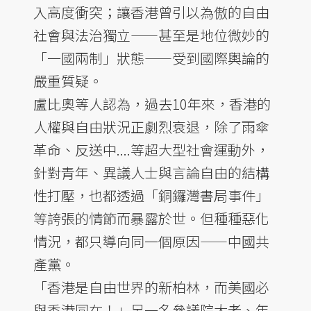
入高度衝突；讓香港曾引以為傲的自由
社會與法治獨立——甚至是地位微妙的
「一國兩制」狀態——受到國際輿論的
嚴重質疑。
盧比奧等人認為，過去10年來，香港的
人權與自由狀況正劇烈衰退，除了雨傘
革命、反送中....等超大型社會運動外，
針對青年、異議人士與言論自由的結構
性打壓，也都透過「銅鑼灣書局事件」
等誇張的情節而暴露於世。但種種惡化
情況，都只導向同一個原因——中國共
產黨。
「香港是自由世界的新柏林，而美國必
與香港同在！」另一名參議院大老、年