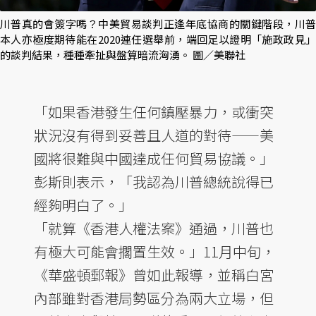
川普真的會簽字嗎？中美貿易談判正逢年底協商的關鍵階段，川普
本人亦極度期待能在2020連任選舉前，端回足以證明「施政政見」
的談判結果，種種牽扯與盤算暗流洶湧。 圖／美聯社
「如果香港發生任何鎮壓暴力，或衝突
狀況沒有得到妥善且人道的對待——美
國將很難與中國達成任何貿易協議。」
彭斯則表示，「我認為川普總統說得已
經夠明白了。」
「就算《香港人權法案》通過，川普也
有極大可能會擱置生效。」11月中旬，
《華盛頓郵報》曾如此報導，並稱白宮
內部雖對香港局勢區分為兩大立場，但