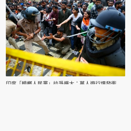
印度「蟑螂人民黨」抗爭擴大：萬人遊行爆發衝
突，絕食抗議者被帶走點燃眾怒