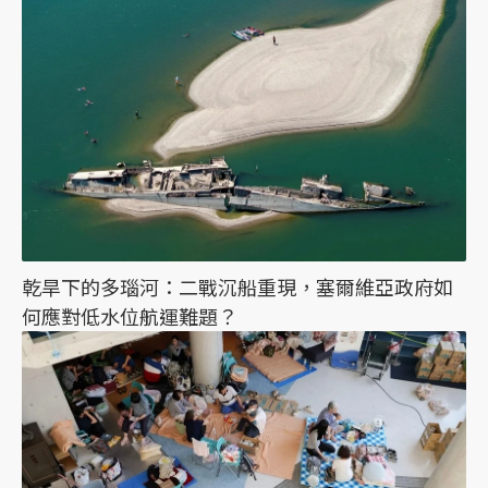
乾旱下的多瑙河：二戰沉船重現，塞爾維亞政府如
何應對低水位航運難題？