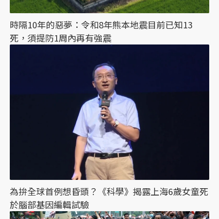
時隔10年的惡夢：令和8年熊本地震目前已知13
死，須提防1周內再有強震
為拚全球首例想昏頭？《科學》揭露上海6歲女童死
於腦部基因編輯試驗