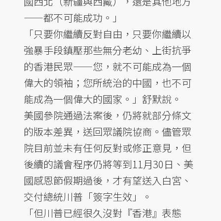
國西北（新疆與西藏），還是其他地方
——都不可能成功。」
「只要你繼續反對自由，只要你繼續以
強暴手段鎮壓那些無分老幼、上街抗爭
的香港民眾——您，就不可能成為一個
偉大的領袖；您所統治的中國，也不可
能成為一個偉大的國家。」舒默說。
美國參院通過法案後，仍將就部分條文
的版本差異，送回眾議院協商。儘管眾
院目前並未有任何反對或修正意見，但
後續的議會程序仍將等到11月30日、美
國感恩節假期過後，才有望送入白宮、
交付總統川普「簽字生效」。
「但川普已經很久沒對『香港』表態