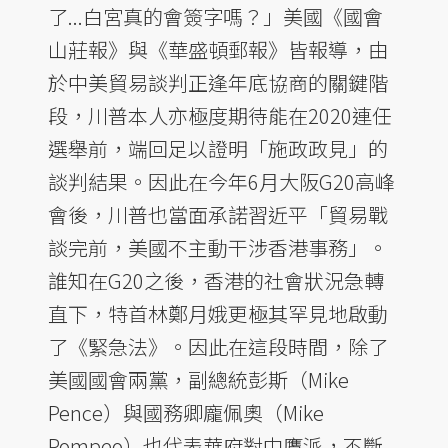
了...白宮真的會簽字嗎？」美國《國會
山莊報》與《華盛頓郵報》皆報導，由
於中美貿易談判正逢年底協商的關鍵階
段，川普本人亦極度期待能在2020連任
選舉前，端回足以證明「施政政見」的
談判結果。因此在今年6月大阪G20高峰
會後，川普也當面承諾習近平「貿易戰
談完前，美國不主動干涉香港事務」。
誰知在G20之後，香港的社會狀況急轉
直下，特首林鄭月娥更極其罕見地啟動
了《緊急法》。因此在這段時間，除了
美國國會兩黨，副總統彭斯（Mike
Pence）與國務卿龐佩奧（Mike
Pompeo）也代表華府對中鷹派，不斷