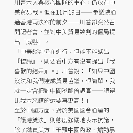
川普本人與核心團隊的重心，仍放在中
美貿易戰。但在11月19日——參議院通
過香港兩法案的前夕——川普卻突然召
開記者會，並對中美貿易談判的僵局提
出「威嚇」。
「中美談判仍在進行，但能不能談出
『協議』，則要看中方有沒有提出『我
喜歡的結果』。」川普說：「如果中國
沒法和我們達成貿易協議，很簡單，我
就一定會把對中關稅翻倍調高——調得
比我本來講的還要再更高！」
至於中國方面，對於美國國會通過的
「護港雙法」則態度強硬地表示抗議，
除了譴責美方「干預中國內政、煽動暴