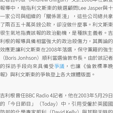
報導中，暗指利文斯東的競選顧問Lee Jasper與十
一家公司與組織的「關係匪淺」，這些公司總共拿
了兩百五十萬英鎊公款，卻沒做什麼事。利文斯東
很生氣地指責該報的政治動機，是種族主義者。吉
利根的報導具備相當強大的政治殺傷力，其輿論的
效應更讓利文斯東在2008年落選，保守黨籍的強生
（Boris Jonhson）順利當選倫敦市長。由於該記者
的採訪手段向來具備受
爭議
，也讓《倫敦標準
報》與利文斯東的爭執登上各大媒體版面。
吉利根曾任BBC Radio 4記者，他在2003年5月29日
的「今日節目」（Today）中，引用受僱於英國國
防部的化學專家凱利（David Kelly）與其聊天時的