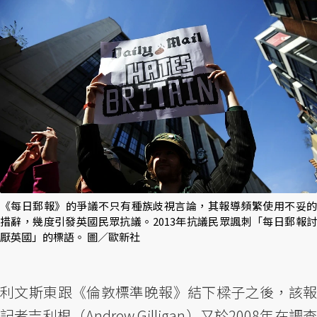
《每日郵報》的爭議不只有種族歧視言論，其報導頻繁使用不妥的
措辭，幾度引發英國民眾抗議。2013年抗議民眾諷刺「每日郵報討
厭英國」的標語。 圖／歐新社
利文斯東跟《倫敦標準晚報》結下樑子之後，該報
記者吉利根（Andrew Gilligan）又於2008年在調查