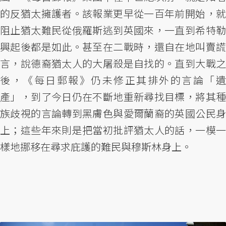
的反猶太擁護者。該報業更早從一百年前開始，就
阻止猶太難民從俄羅斯逃到英國來，一直到希特勒
興起後都是如此。甚至在二戰時，還自在地叫賣謊
言，說德裔猶太人的大屠殺是自找的。直到大戰之
後，《每日郵報》仍未修正其排外的言論「遺
產」，到了今日仍在不斷地重新尋找目標，將其種
族歧視的言論轉到黑膚色與愛爾蘭裔的英國公民身
上；這些年來則是把當初批評猶太人的話，一模一
樣地挪移在尋求庇護的難民與穆斯林身上。