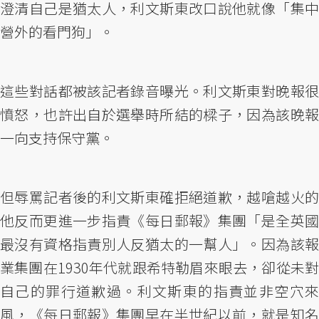
澄清自己是猶太人，利文斯東改口說他就像「集中
營外的看門狗」。
這些對話都被該記者錄音曝光。利文斯東對晚報很
憤怒，也許出自於選舉時所結的樑子，因為該晚報
一向支持保守黨。
但辱罵記者後的利文斯東確拒絕道歉，越嗆越火的
他反而更進一步指責《每日郵報》集團「是全英國
最沒有資格指責別人反猶太的一幫人」。因為該報
業集團在1930年代就跟希特勒眉來眼去，卻從未對
自己的罪行道歉過。利文斯東的指責並非空穴來
風，《每日郵報》集團早在半世紀以前，就是知名