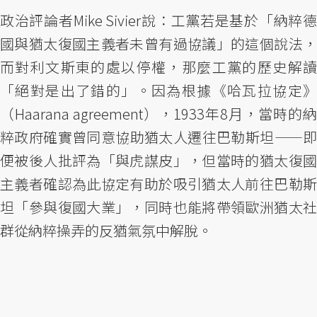
政治評論者Mike Sivier說：工黨若是基於「納粹德
國與猶太復國主義者未曾有過協議」的這個說法，
而對利文斯東的處以停權，那麼工黨的歷史解讀
「絕對是出了錯的」。因為根據《哈瓦拉協定》
（Haarana agreement），1933年8月，當時的納
粹政府確實曾同意協助猶太人遷往巴勒斯坦——即
便被後人批評為「與虎謀皮」，但當時的猶太復國
主義者確認為此協定有助於吸引猶太人前往巴勒斯
坦「參與復國大業」，同時也能將帶領歐洲猶太社
群從納粹操弄的反猶氣氛中解脫。