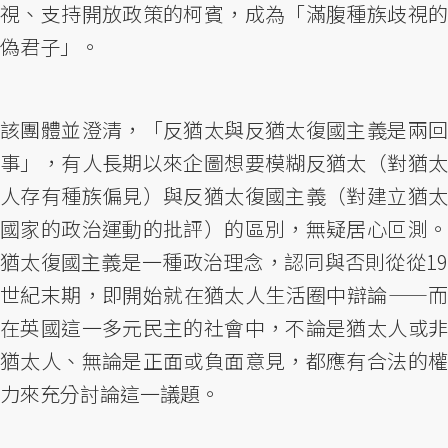
視、支持開放政策的柯賓，成為「滿腹種族歧視的
偽君子」。
該團體並澄清，「反猶太與反猶太復國主義是兩回
事」，有人長期以來企圖想要模糊反猶太（對猶太
人存有種族偏見）與反猶太復國主義（對建立猶太
國家的政治運動的批評）的區別，無疑居心叵測。
猶太復國主義是一種政治理念，認同與否則從從19
世紀末期，即開始就在猶太人生活圈中辯論——而
在英國這一多元民主的社會中，不論是猶太人或非
猶太人、無論是正面或負面意見，都應有合法的權
力來充分討論這一議題。