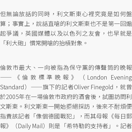
但無論放話的同時，利文斯東心裡究竟是如何盤
算；事實上，說話直嗆的利文斯東也不是第一回煽
起爭議，英國媒體以及以色列之友會，也早就是
「利大砲」慣常開嗆的抬槓對象。
倫敦市最大、一向被指為保守黨的傳聲筒的晚報
——《倫敦標準晚報》（London Evening
Standard）——旗下的記者Oliver Finegold，就曾
於2005年在一場倫敦市政府的酒會後，試圖訪問利
文斯東。利文斯東一開始拒絕採訪，後來不耐煩便
指責該記者「像個德國戰犯」，而其母報《每日郵
報》（Daily Mail）則是「希特勒的支持者」。記者