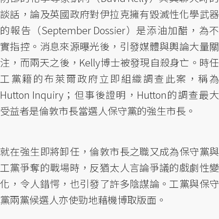
談話，論及英國政府對伊拉克擁有毀滅性化學武器
的報告（September Dossier）是添油加醋，為不
實指控。消息來源曝光後，引發媒體與輿論大量關
注，而兩天之後，Kelly博士被發現自殺身亡。時任
工黨籍的布萊爾政府立即組織調查此案，稱為
Hutton Inquiry；但事後證明，Hutton的調查最大
受益者是倫敦市長當選人保守黨的強生市長。
就在強生即將卸任，倫敦市長之職又成為保守黨與
工黨爭奪的戰場時，反猶太人言論爭議的戲劇性變
化，令人錯愕，也引發了許多陰謀論。工黨與保守
黨兩黨候選人亦使勁地藉機博取版面。