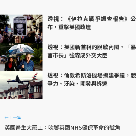
透視：《伊拉克戰爭調查報告》公
布，重擊英國政壇
透視：英國新首相的脫歐內閣，「暴
言市長」強森成外交大臣
透視：倫敦希斯洛機場擴建爭議，競
爭力、汙染、開發與拆遷
←
上一篇
英國醫生大罷工：吹響英國NHS健保革命的號角