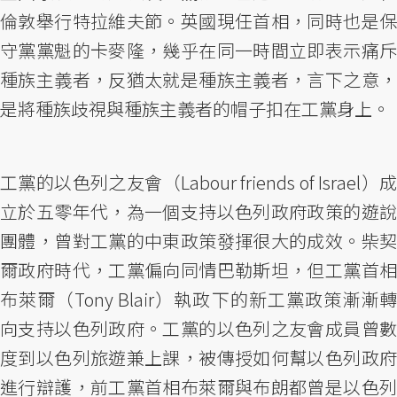
倫敦舉行特拉維夫節。英國現任首相，同時也是保
守黨黨魁的卡麥隆，幾乎在同一時間立即表示痛斥
種族主義者，反猶太就是種族主義者，言下之意，
是將種族歧視與種族主義者的帽子扣在工黨身上。
工黨的以色列之友會（Labour friends of Israel）成
立於五零年代，為一個支持以色列政府政策的遊說
團體，曾對工黨的中東政策發揮很大的成效。柴契
爾政府時代，工黨偏向同情巴勒斯坦，但工黨首相
布萊爾（Tony Blair）執政下的新工黨政策漸漸轉
向支持以色列政府。工黨的以色列之友會成員曾數
度到以色列旅遊兼上課，被傳授如何幫以色列政府
進行辯護，前工黨首相布萊爾與布朗都曾是以色列