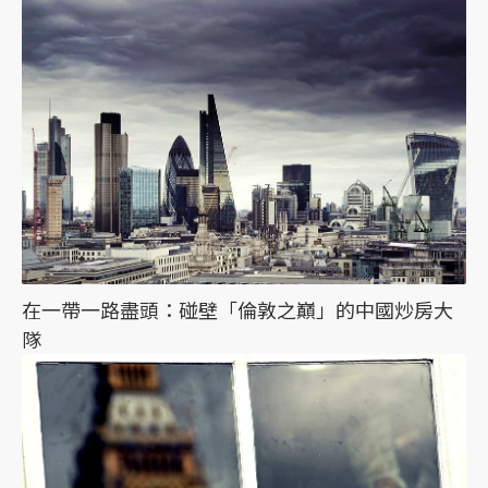
在一帶一路盡頭：碰壁「倫敦之巔」的中國炒房大
隊