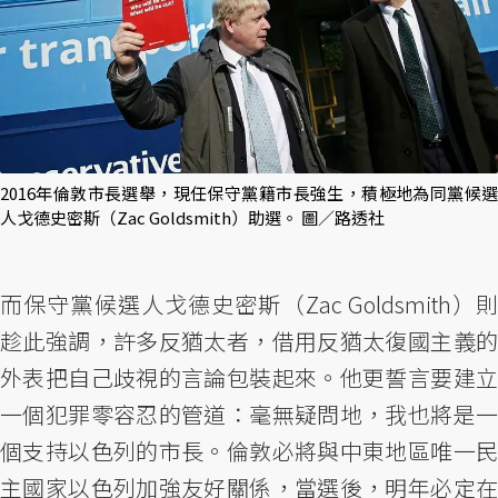
2016年倫敦市長選舉，現任保守黨籍市長強生，積極地為同黨候選
人戈德史密斯（Zac Goldsmith）助選。 圖／路透社
而保守黨候選人戈德史密斯（Zac Goldsmith）則
趁此強調，許多反猶太者，借用反猶太復國主義的
外表把自己歧視的言論包裝起來。他更誓言要建立
一個犯罪零容忍的管道：毫無疑問地，我也將是一
個支持以色列的市長。倫敦必將與中東地區唯一民
主國家以色列加強友好關係，當選後，明年必定在