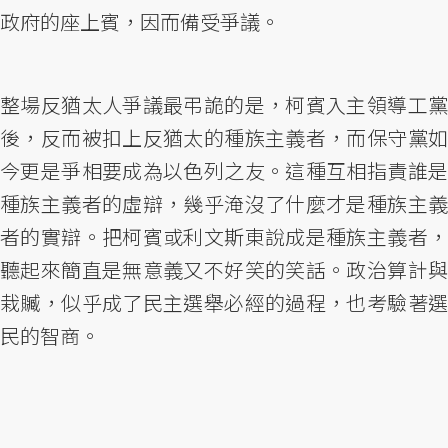
政府的座上賓，因而備受爭議。
整場反猶太人爭議最弔詭的是，柯賓入主領導工黨
後，反而被扣上反猶太的種族主義者，而保守黨如
今更是爭相要成為以色列之友。這種互相指責誰是
種族主義者的虛辯，幾乎淹沒了什麼才是種族主義
者的實辯。把柯賓或利文斯東說成是種族主義者，
聽起來簡直是無意義又不好笑的笑話。政治算計與
栽贓，似乎成了民主選舉必經的過程，也考驗著選
民的智商。