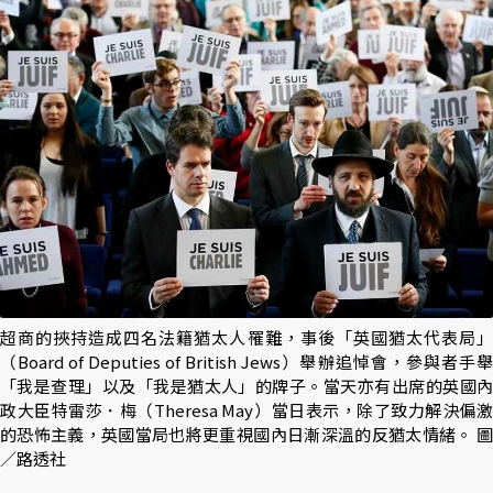
超商的挾持造成四名法籍猶太人罹難，事後「英國猶太代表局」
（Board of Deputies of British Jews）舉辦追悼會，參與者手舉
「我是查理」以及「我是猶太人」的牌子。當天亦有出席的英國內
政大臣特雷莎．梅（Theresa May）當日表示，除了致力解決偏激
的恐怖主義，英國當局也將更重視國內日漸深溫的反猶太情緒。 圖
／路透社