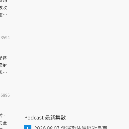
養過
被收
應付
33594
是特
投射
現今
其中
66896
式，
Podcast 最新集數
完全
2026.08.07 俄羅斯佔領區對烏克