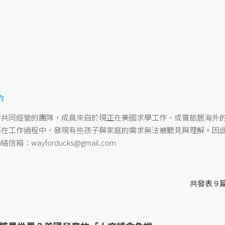
約
所共同經營的團隊，成員來自於現正在美國求學工作、或曾旅居海外
而在工作過程中，發現有些孩子與家庭的需求無法被聽見與理解。因
ayforducks@gmail.com
共發表 9 