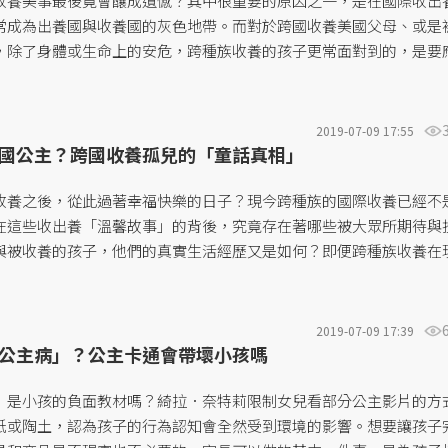
收養美事最後竟會釀成遺憾？其中很重要的原因之一，是在國際收出
常成為出養國與收養國的灰色地帶。而對於跨國收養美國父母、或是
，除了身體或生命上的安危，跨種族收養的孩子更常面對到的，是要
的「微歧視」，以及成長階段中的自我認同危機。...
2019-07-09 17:55
國公主？跨國收養孤兒的「童話真相」
收養之後，從此過著幸福快樂的日子？現今跨種族的國際收養已經不
在這些收出養「溫馨故事」的背後，究竟存在著哪些被大眾所期待與
與被收養的孩子，他們的真實生活經歷又是如何？即便跨種族收養在
卻也出現「被過度美化」的問題，其中對於家庭、社會的挑戰，以及
視。...
2019-07-09 17:39
公主病」？公主卡通會帶壞小孩嗎
」是小孩的負面教材嗎？綺拉．奈特莉限制女兒看部分公主影片的方
紙或陶土，認為孩子的行為認知會全然受到環境的影響。想要讓孩子