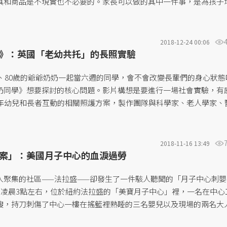
具和商品是不現實也不必要的。家長可以做的其中一件事，是為孩子
活動，「所有事情都要適度」，不用刻意剝奪孩子的公主夢。...
2018-12-24 00:06
》：英國「老幼共托」的長照實驗
0、80歲的爺爺奶奶一起當六週的同學，會不會改變長輩們的身心狀態
奶同學》想要探討的核心問題。影片構想是要進行一場社會實驗，有
多年幼兒和長者互動的相關照護方案，製作團隊與科學家、老人學家、
師合作，期望能藉此找到改善英國老人照護的方式。在這些「老幼共
輩與幼兒帶來哪些影響？...
2018-11-16 13:49
案」：美國月子中心的血淚過勞
人聚集的社區——法拉盛——卻發生了一件駭人聽聞的「月子中心刺嬰
5日凌晨3點左右，位於紐約法拉盛的「美寶月子中心」裡，一名在中心
嫂，持刀刺傷了中心一樓在搖籃裡熟睡的三名嬰兒以及現場的兩名大
刀轉向自己的脖子和手腕企圖自殺...這起駭人的攻擊事件，震撼了