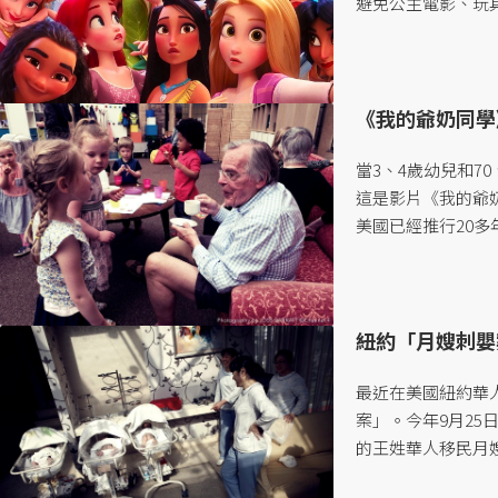
避免公主電影、玩
多元興趣、參與各種
《我的爺奶同學
當3、4歲幼兒和7
這是影片《我的爺
美國已經推行20
團隊以及幼兒園老
的環境裡，究竟對長
紐約「月嫂刺嬰
最近在美國紐約華
案」。今年9月2
的王姓華人移民月
一陣混亂後，她還將