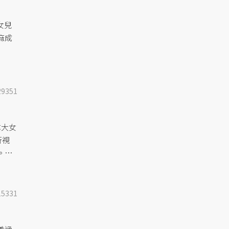
女兒
麻成
29351
拿大女
行視
。」
臉書
15331