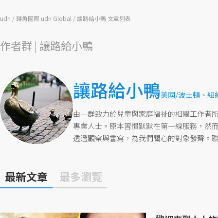
udn
轉角國際 udn Global
讓路給小鴨 文章列表
作者群 | 讓路給小鴨
讓路給小鴨
美國/波士頓、紐
由一群致力於兒童與家庭福祉的相關工作者
專業人士。原本習慣默默在第一線服務，然
透過觀察與書寫，為我們關心的對象發聲。聯絡信箱：w
最新文章
最多瀏覽