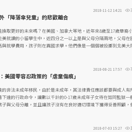
了美國月子中心背後長期以來的合法性與勞動剝削問題。...
2018-11-12 14:21
外「降落傘兒童」的悲歡離合
能換取更好的未來嗎？在美國、加拿大等地，近年來8歲至17歲華裔
赴美就讀的小留學生中，近四分之一以上是與父母分隔兩地，父母在
活與就學費用，孩子則在異國求學。他們像是一個個被投擲到北美大
為「降落傘兒童」，在陌生的國度企求更好的未來。但，如同孫安佐
他們的實際處境是什麼？將這些小降落傘投擲出去的那股力量，背後
.
2018-08-21 17:57
：美國零容忍政策的「虐童傷痕」
境的非法未成年移民，由於是未成年，其法律責任應該都要與成人有
普下達的行政命令，讓數以千計的0-17歲未成年子女待在如同監獄一
孩子與父母分離，並且讓孩子沒有在良好適切環境下獲得妥善照顧，
虐待行為。...
2018-07-03 15:27