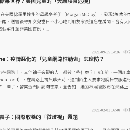
糖果世界？美國兒童的「大麻誤食危機」
住在美國佛羅里達州的母親麥考伊（Morgan McCoy），發現她6歲的
不醒，送醫後得知女兒當日不小心吃到朋友家長遺忘在房間、含有大
個案件並非美國首例。...
2021-09-15 14:26
line：疫情惡化的「兒童網路性勒索」怎麼防？
布在網路上，其他袖手旁觀的人，都做了些什麼？」9年前，一個加
manda Todd），在網路上視訊聊天時，遇到陌生人要求她脫掉衣服進
了一陣子，警察登門拜訪陶德家，並告知「她的裸照被散布在網路上
笑柄，遭到排擠、霸凌甚至毆打。她非自願流出的裸照更被同學設成
...
2021-02-01 16:48
養子：國際收養的「微歧視」難題