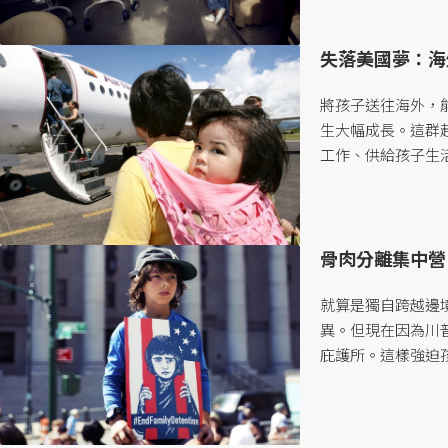
的華人社群，也暴露
失落美國夢：海
將孩子送往海外，
生大幅成長。這群
工作、供給孩子生
降落傘，因此被稱
典型降落傘兒童，
如何施力運作的？..
骨肉分離集中營
就算是獨自跨越邊
異。但現在因為川
庇護所。這樣強迫
成了明目張膽的兒童