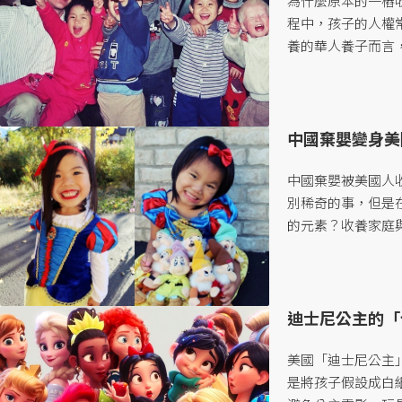
為什麼原本的一樁
程中，孩子的人權
養的華人養子而言
日常生活中無所不在
中國棄嬰變身美
中國棄嬰被美國人
別稀奇的事，但是
的元素？收養家庭
社會已被接受，但
所存在的爭議更不容忽
迪士尼公主的「
美國「迪士尼公主
是將孩子假設成白