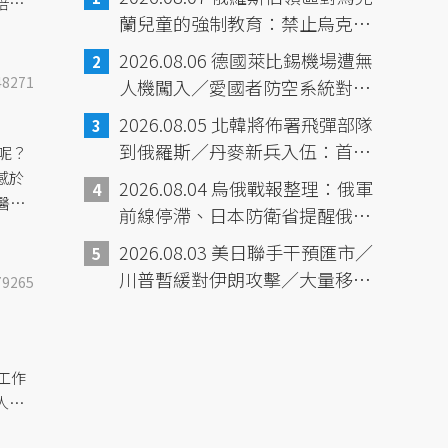
培養
蘭兒童的強制教育：禁止烏克蘭
語、強化兒童軍事訓練／新墨西
2026.08.06 德國萊比錫機場遭無
哥州判決：Meta有害兒童如「公
48271
人機闖入／愛國者防空系統對烏
害」，賠償5.6億美元
克蘭的重要性／Meta開發的AI發
2026.08.05 北韓將佈署飛彈部隊
生入侵其他公司事件／日本《週
到俄羅斯／丹麥新兵入伍：首批
呢？
刊少年JUMP》發行量首次跌破
包含女性的義務役／中國財政壓
感於
2026.08.04 烏俄戰報整理：俄軍
100萬
醫療
力，鎖定離岸信託課稅／義大利
前線停滯、日本防衛省提醒俄與
托」
彩券中獎幸運故事
中國、北韓深化合作／熊本地震
2026.08.03 美日聯手干預匯市／
滿一週／委內瑞拉震災已6125死
川普暫緩對伊朗攻擊／大量移民
79265
／黎巴嫩貝魯特大爆炸6週年／韓
湧入休達，已至少72死／紐時報
國熱浪16死
導：中國「境外人員動態管控平
台」
工作
人，
美國