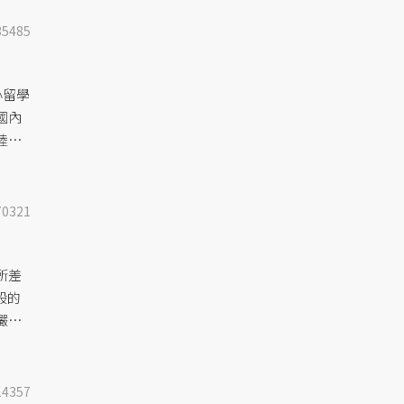
35485
小留學
國內
陸的
這種
又是
70321
所差
般的
儼然
14357