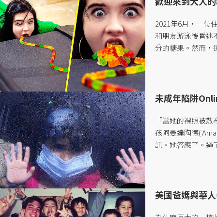
歡迎來到大人的
2021年6月，一位
和朋友游泳後昏迷
分的糖果。然而，這
未成年陷阱On
「當她的裸照被散
孩阿曼達陶德( A
訊。她答應了。過
她在全校眼中成了
大頭照，用來羞辱她。
美國爸媽與華人