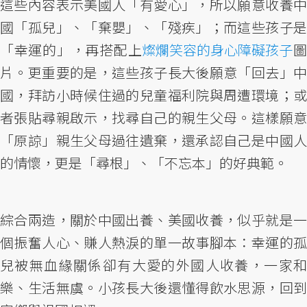
這些內容表示美國人「有愛心」，所以願意收養中
國「孤兒」、「棄嬰」、「殘疾」；而這些孩子是
「幸運的」，再搭配上
燦爛笑容的身心障礙孩子
片。更重要的是，這些孩子長大後願意「回去」中
國，拜訪小時候住過的兒童福利院與周遭環境；或
者張貼尋親啟示，找尋自己的親生父母。這樣願意
「原諒」親生父母過往遺棄，還承認自己是中國人
的情懷，更是「尋根」、「不忘本」的好典範。
綜合兩造，關於中國出養、美國收養，似乎就是一
個振奮人心、賺人熱淚的單一故事腳本：幸運的孤
兒被無血緣關係卻有大愛的外國人收養，一家和
樂、生活無虞。小孩長大後還懂得飲水思源，回到