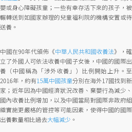
嬰或身心障礙孩童；一些有幸存活下來的孩子，被
輾轉送到如國家辦理的兒童福利院的機構安置或待
送養。
中國在90年代頒佈《
中華人民共和國收養法
》，確
立了外國人可依法收養中國子女後，中國的國際出
養（中國稱為「涉外收養」）比例開始上升。至
2016年，約有
15萬中國孩童
分別在海外17國找到新
家；近年因為中國經濟狀況改善、棄嬰行為減少、
國內收養比例增加，以及中國當局對國際非政府組
織實施更嚴格的管控等可能因素，使得中國的國際
出養數量相比過去
大幅減少
。