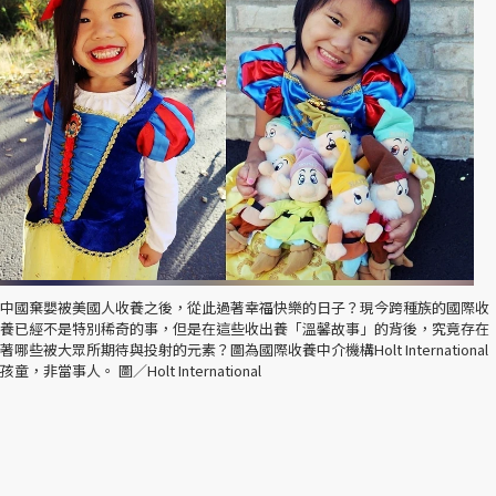
中國棄嬰被美國人收養之後，從此過著幸福快樂的日子？現今跨種族的國際收
養已經不是特別稀奇的事，但是在這些收出養「溫馨故事」的背後，究竟存在
著哪些被大眾所期待與投射的元素？圖為國際收養中介機構Holt International
孩童，非當事人。 圖／Holt International