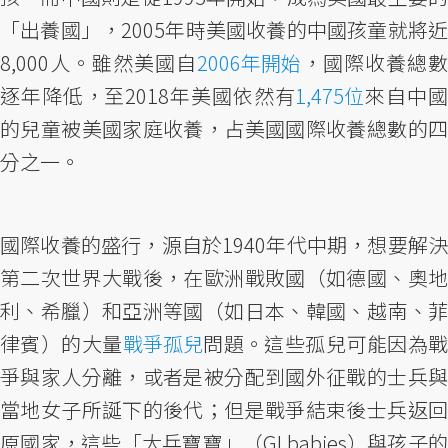
「出養國」，2005年時美國收養的中國孩童就將近
8,000人。雖然美國自
2006年開始
，國際收養總數
逐年降低，至2018年美國依然有
1,475位
來自中
的兒童被美國家庭收養，占美國國際收養總數的四
分之一。
國際收養的盛行，源自於1940年代中期，想要解決
第二次世界大戰後，在歐洲戰敗國（如德國、奧地
利、希臘）和亞洲等國（如日本、韓國、越南、菲
律賓）的大量
戰爭孤兒
問題。這些孤兒可能因為
爭與家人分離，或者是被分配到國外征戰的士兵與
當地女子所誕下的後代；但是戰爭結束後士兵返回
原國家，這些「大兵寶寶」（GI babies）與孩子的