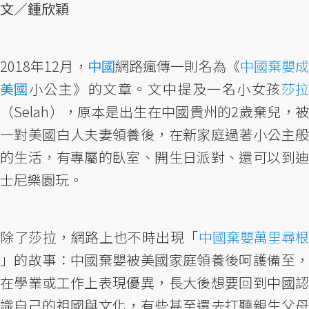
文／鍾欣穎
2018年12月，
中國
網路瘋傳一則名為《
中國棄嬰
美國
小公主》的文章。文中提及一名小女孩
莎拉
（Selah），原本是出生在中國貴州的2歲棄兒，被
一對美國白人夫妻領養後，在新家庭過著小公主般
的生活，有專屬的臥室、開生日派對、還可以到迪
士尼樂園玩。
除了莎拉，網路上也不時出現「
中國棄嬰萬里尋根
」的故事：中國棄嬰被美國家庭領養後呵護備至，
在學業或工作上表現優異，長大後想要回到中國認
識自己的祖國與文化，有些甚至還去打聽親生父母