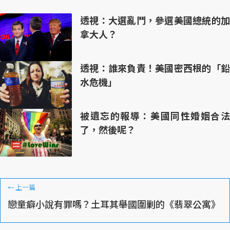
透視：大選亂鬥，參選美國總統的加
拿大人？
透視：誰來負責！美國密西根的「鉛
水危機」
被遺忘的報導：美國同性婚姻合法
了，然後呢？
←
上一篇
戀童癖小說有罪嗎？土耳其舉國圍剿的《翡翠公寓》