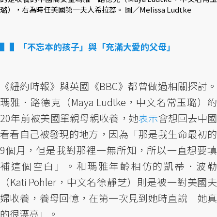
璐），右為時任美國第一夫人希拉蕊。 圖／Melissa Ludtke
▌「不忘本的孩子」與「充滿大愛的父母」
《紐約時報》與英國《BBC》都曾做過相關探討。
瑪雅．路德克（Maya Ludtke，中文名常玉璐）約
20年前被美國單親母親收養，她
表示
會想回去中
看看自己被發現的地方，因為「那是我生命最初的
9個月，但是我對那裡一無所知，所以一直想要填
補這個空白」。和瑪雅年齡相仿的凱蒂．波勒
（Kati Pohler，中文名徐靜芝）則是被一對美國夫
婦收養，養母回憶，在第一次見到她時直說「她真
的很漂亮」。