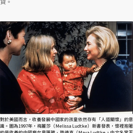
貸。
對於美國而言，收養發展中國家的孩童依然存有「人道關懷」的意
識。圖為1997年，梅麗莎（Melissa Ludtke）新書發表，懷裡抱著
的是收養的中國裔女童瑪雅．路德克（Maya Ludtke，中文名常玉