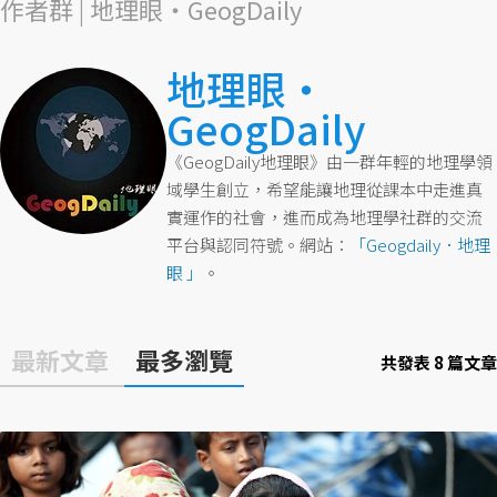
作者群 | 地理眼‧GeogDaily
地理眼‧
GeogDaily
《GeogDaily地理眼》由一群年輕的地理學領
域學生創立，希望能讓地理從課本中走進真
實運作的社會，進而成為地理學社群的交流
平台與認同符號。網站：
「Geogdaily．地理
眼 」
。
最新文章
最多瀏覽
共發表 8 篇文章