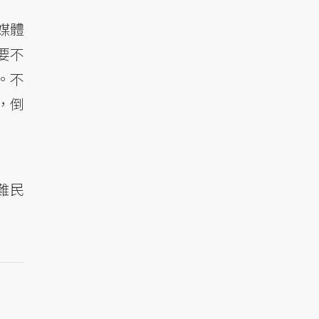
媒體
要不
。不
，倒
難民