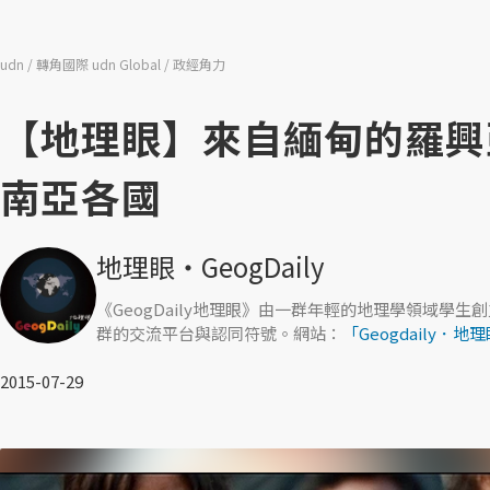
udn
轉角國際 udn Global
政經角力
【地理眼】來自緬甸的羅興
南亞各國
地理眼‧GeogDaily
《GeogDaily地理眼》由一群年輕的地理學領域
群的交流平台與認同符號。網站：
「Geogdaily．地理
2015-07-29