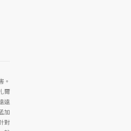
害。
巴扎爾
遠遠
孟加
則針對