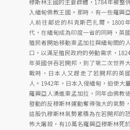
穆斯林王國的主要群體，1784年被整
入緬甸佛教王國。那時，有一些羅興
人前往鄰近的科克斯巴扎爾。1800
代，在緬甸成為印度一省的同時，英
殖民者開始移動東孟加拉與緬甸間的
口，以滿足殖民政府的勞動需求，182
年英國併吞若開邦，到了第二次世界
戰時，日本人又趕走了若開邦的英
人。1942年，日本入侵緬甸，迫使大
羅興亞人湧進東孟加拉，同年由佛教
發動的反穆斯林運動奪得強大的氣勢
這股仇穆斯林氣勢累積為在若開邦的
怖大屠殺，有10萬名羅興亞穆斯林死