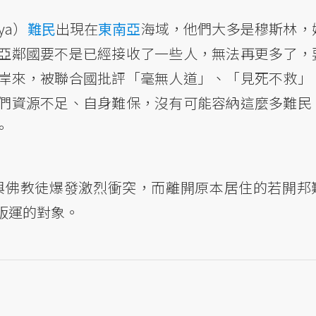
gya）
難民
出現在
東南亞
海域，他們大多是穆斯林，
亞鄰國要不是已經接收了一些人，無法再更多了，
岸來，被聯合國批評「毫無人道」、「見死不救」
們資源不足、自身難保，沒有可能容納這麼多難民
。
為與佛教徒爆發激烈衝突，而離開原本居住的若開邦
販運的對象。