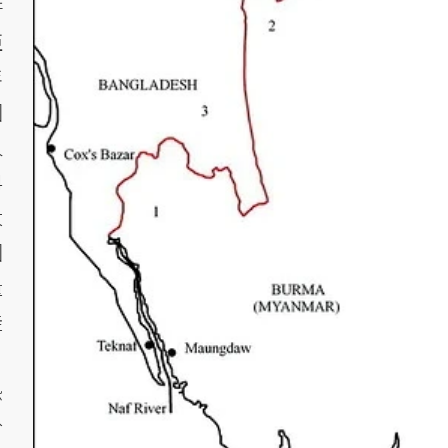
併
亞
年
國
人
4
大
國
量
徒
，
恐
於