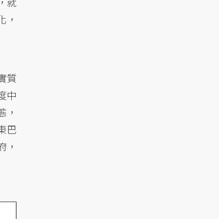
，就
化，
實質
度中
態，
東巴
府，