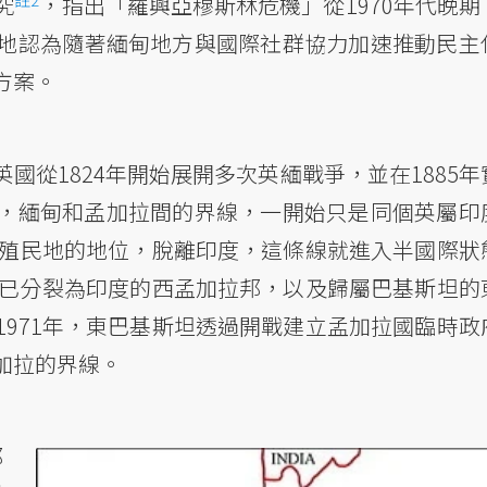
究
，指出「羅興亞穆斯林危機」從1970年代晚期
地認為隨著緬甸地方與國際社群協力加速推動民主
方案。
國從1824年開始展開多次英緬戰爭，並在1885年
，緬甸和孟加拉間的界線，一開始只是同個英屬印
治殖民地的地位，脫離印度，這條線就進入半國際狀
區已分裂為印度的西孟加拉邦，以及歸屬巴基斯坦的
971年，東巴基斯坦透過開戰建立孟加拉國臨時政
加拉的界線。
邦