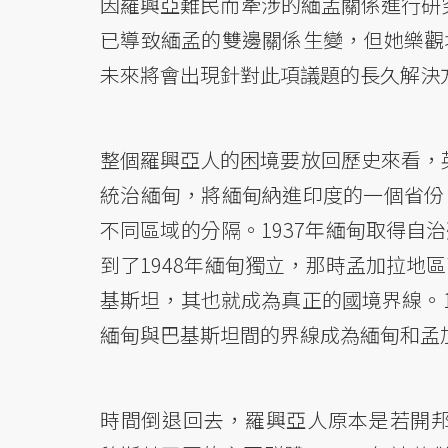
因羅興亞難民而牽涉的緬孟關係進行研
已導致緬孟的雙邊關係生變，但她樂觀
未來將會出現針對此項議題的長久解決
整個羅興亞人的困境要放回歷史來看，英
統治緬甸，將緬甸納進印度的一個省份
不同區域的分隔。1937年緬甸取得自
到了1948年緬甸獨立，那時孟加拉地
基斯坦，其也就成為真正的國境界線。1
緬甸與巴基斯坦間的界線成為緬甸和孟
時間倒退回去，羅興亞人原本是若開