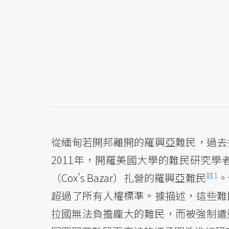
從緬甸若開邦離開的羅興亞難民，過去
2011年，開羅美國大學的難民研究學者Ak
註1
（Cox's Bazar）扎營的羅興亞難民
。
超過了所有人權標準。據描述，這些難
拉國無法負擔龐大的難民，而被強制遣返回緬甸