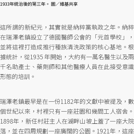
1933年統治後的第三年。 圖／維基共享
這所謂的新紀元，其實就是納粹黨執政之年。納粹
在瑞澤老鎮設立了德國醫師公會的「元首學校」，
並將這裡打造成推行種族清洗政策的核心基地。根
據統計，從1935 年開始，大約有一萬名醫生以及兩
千名助產士、藥劑師和其他醫療人員在此接受意識
形態的培訓。
瑞澤老鎮最早是在一份1182年的文獻中被提及，數
個世紀以來，村裡只有一座莊園和幾間工人宿舍。
1898年，新任村莊主人在湖畔山坡上蓋了一座大院
落，並在四周規劃一座廣闊的公園。1921年，這座