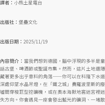
譯者：
小熊土星電台
出版社：
堡壘文化
出版日期：
2025/11/19
內容簡介：
當我們想到德國，腦中浮現的多半是
話古堡、啤酒節或聖誕市集。然而，這片土地還隱
藏著更多出乎意料的角落——你可以在科隆下水道
深處仰望水晶吊燈，在「鐵之城」費羅波里斯的廢
墟間穿梭巨型挖礦機，或在奧本海默地窖迷宮裡迷
失方向。你會遇見一座會發出藍光的礦洞、一堵散