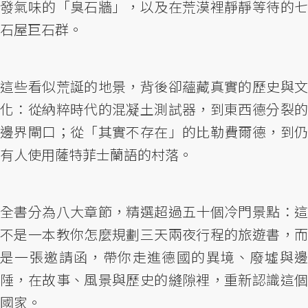
發氣味的「臭石牆」，以及在荒漠裡靜靜等待的七
石屋巨石群。
這些看似荒誕的地景，背後卻蘊藏真實的歷史與文
化：從納粹時代的混凝土測試器，到東西德分裂的
邊界閘口；從「其實不存在」的比勒費爾德，到仍
有人使用薩特菲士蘭語的村落。
全書分為八大章節，精選超過五十個冷門景點：這
不是一本教你怎麼規劃三天兩夜行程的旅遊書，而
是一張邀請函，帶你走進德國的異境、廢墟與邊
陲，在故事、風景與歷史的縫隙裡，重新認識這個
國家。