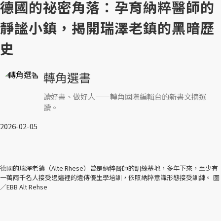
德國的祕密角落：孕育納粹醫師的
靜謐小鎮，揭開瑞澤老鎮的黑暗歷
史
轉角選書
讀好書、做好人——轉角國際編輯台的新書文摘選
讀。
2026-02-05
德國的瑞澤老鎮（Alte Rhese）曾是納粹醫師的訓練基地，多年下來，至少有
一萬兩千名人接受過這裡的遺傳優生學培訓，依照納粹意識形態接受訓練。 圖
／EBB Alt Rehse