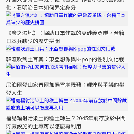
化，看明治日本如何界定身分
《魔之濕地》：協助日軍作戰的高砂義勇隊，台籍
日本兵缺少的歷史拼圖
韓流吹到土耳其：東亞想像與K-pop的性別文化戰
尼泊爾登山家普爾加遇雪崩罹難：輝煌與爭議的攀
登人生
福島輻射污染土的穢土轉生？2045年前存放於中間
貯藏設施的土壤可以怎麼再利用