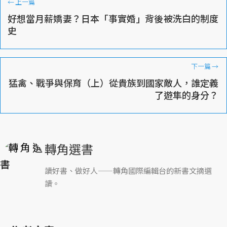
←
上一篇
好想當月薪嬌妻？日本「事實婚」背後被洗白的制度
史
下一篇
→
猛禽、戰爭與保育（上）從貴族到國家敵人，誰定義
了遊隼的身分？
轉角選書
讀好書、做好人——轉角國際編輯台的新書文摘選
讀。