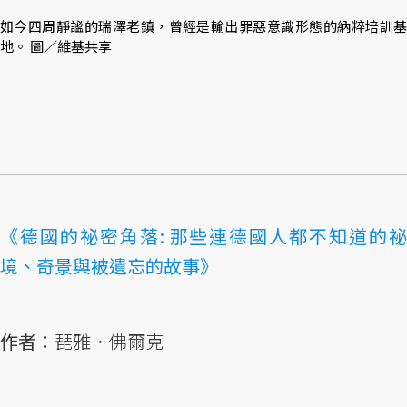
如今四周靜謐的瑞澤老鎮，曾經是輸出罪惡意識形態的納粹培訓基
地。 圖／維基共享
《德國的祕密角落: 那些連德國人都不知道的祕
境、奇景與被遺忘的故事》
作者：
琵雅．佛爾克