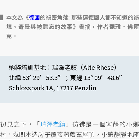
本文為《
德國
的祕密角落: 那些連德國人都不知道的
境、奇景與被遺忘的故事》書摘，作者琵雅．佛爾
克。
納粹培訓基地：瑞澤老鎮（Alte Rhese）
北緯 53° 29’53.3”；東經 13° 09’48.6”
Schlosspark 1A, 17217 Penzlin
初見之下，「
瑞澤老鎮
」彷彿是一個寧靜的小
村，幾間木造房子覆蓋著蘆葦屋頂，小鎮靜靜地座