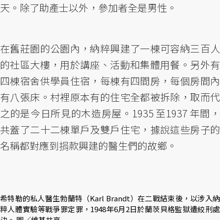
天。除了助產士以外，參加者全是男性。
在舊莊園的公園內，納粹興建了一棟可容納三百人
的社區大樓，用於講座、活動和集體用餐。另外有
四棟宿舍供學員住宿，每棟有四間房，每個房間內
有八張床。村裡原本有的住宅全都被拆除，取而代
之的是今日所見的木造房屋。1935 至1937 年間，
共蓋了二十二棟單戶及雙戶住宅，據說這些房子的
名稱都對應到捐款興建的醫生們的故鄉。
希特勒的私人醫生勃蘭特（Karl Brandt）在二戰結束後，以涉入納
粹人體實驗等戰爭罪定罪，1948年6月2日於蘭茨貝格監獄遭絞刑處
決。 圖／維基共享