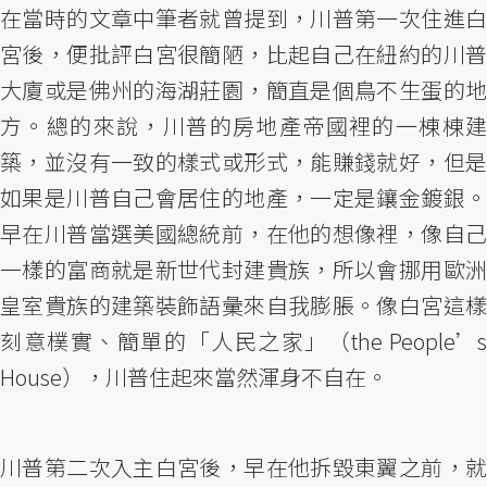
在當時的文章中筆者就曾提到，川普第一次住進白
宮後，便批評白宮很簡陋，比起自己在紐約的川普
大廈或是佛州的海湖莊園，簡直是個鳥不生蛋的地
方。總的來說，川普的房地產帝國裡的一棟棟建
築，並沒有一致的樣式或形式，能賺錢就好，但是
如果是川普自己會居住的地產，一定是鑲金鍍銀。
早在川普當選美國總統前，在他的想像裡，像自己
一樣的富商就是新世代封建貴族，所以會挪用歐洲
皇室貴族的建築裝飾語彙來自我膨脹。像白宮這樣
刻意樸實、簡單的「人民之家」（the People’s
House），川普住起來當然渾身不自在。
川普第二次入主白宮後，早在他拆毀東翼之前，就