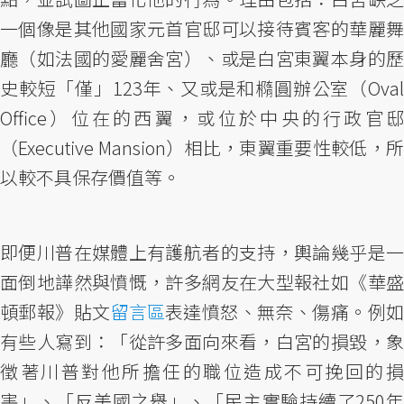
一個像是其他國家元首官邸可以接待賓客的華麗舞
廳（如法國的愛麗舍宮）、或是白宮東翼本身的歷
史較短「僅」123年、又或是和橢圓辦公室（Oval
Office）位在的西翼，或位於中央的行政官邸
（Executive Mansion）相比，東翼重要性較低，所
以較不具保存價值等。
即便川普在媒體上有護航者的支持，輿論幾乎是一
面倒地譁然與憤慨，許多網友在大型報社如《華盛
頓郵報》貼文
留言區
表達憤怒、無奈、傷痛。例
有些人寫到：「從許多面向來看，白宮的損毀，象
徵著川普對他所擔任的職位造成不可挽回的損
害」、「反美國之舉」、「民主實驗持續了250年