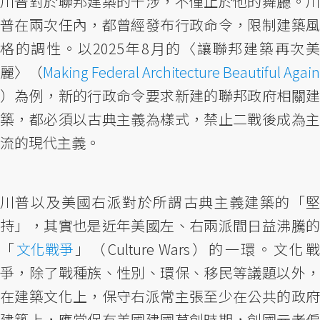
川普對於聯邦建築的干涉，不僅止於他的舞廳。川
普在兩次任內，都曾經發布行政命令，限制建築風
格的調性。以2025年8月的〈讓聯邦建築再次美
麗〉（
Making Federal Architecture Beautiful Again
）為例，新的行政命令要求新建的聯邦政府相關建
築，都必須以古典主義為樣式，禁止二戰後成為主
流的現代主義。
川普以及美國右派對於所謂古典主義建築的「堅
持」，其實也是近年美國左、右兩派間日益沸騰的
「
文化戰爭
」（Culture Wars）的一環。文化
爭，除了戰種族、性別、環保、移民等議題以外，
在建築文化上，保守右派常主張至少在公共的政府
建築上，應當保有美國建國草創時期，創國元老偏