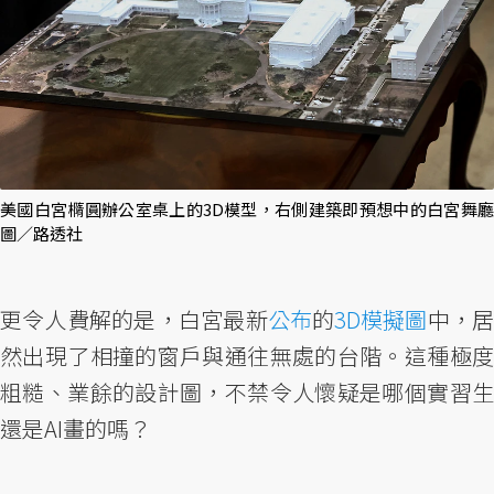
美國白宮橢圓辦公室桌上的3D模型，右側建築即預想中的白宮舞廳
圖／路透社
更令人費解的是，白宮最新
公布
的
3D模擬圖
中，
然出現了相撞的窗戶與通往無處的台階。這種極度
粗糙、業餘的設計圖，不禁令人懷疑是哪個實習生
還是AI畫的嗎？