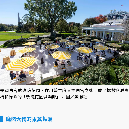
美國白宮的玫瑰花園，在川普二度入主白宮之後，成了擺放各種桌
椅和洋傘的「玫瑰花園俱樂部」。 圖／美聯社
龐然大物的東翼舞廳