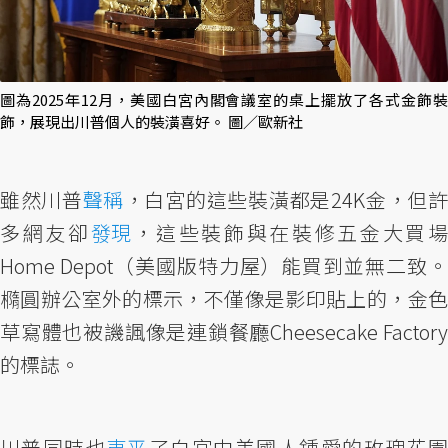
圖為2025年12月，美國白宮內閣會議室的桌上擺放了各式金飾裝
飾，展現出川普個人的裝潢喜好。 圖／歐新社
雖然川普
聲稱
，白宮的這些裝潢都是24K金，但
多網友卻
發現
，這些裝飾與在裝修五金大買
Home Depot（美國版特力屋）能買到並無二致。
橢圓辦公室外的標示，不僅像是影印貼上的，金色
草寫體也被譏諷像是連鎖餐廳Cheesecake Factory
的標誌。
川普同時也
夷平
了白宮中美國人鍾愛的玫瑰花