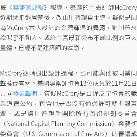
據《
華盛頓郵報
》報導，舞廳的主設計師McCrer
近期逐漸退居幕後，改由川普親自主導，疑似是因
為McCrery本人設計的金碧輝煌的舞廳，對川普來
說似乎不夠大。或許白宮最新公布不成比例的巨大
量體，已經不是建築師的本意。
McCrery逐漸退出設計過程，也可能與他被同業同
聲撻伐有關。美國建築師協會13位成員於11月21日
共同
發表聲明
，質疑McCrery是否違反了協會的職
業道德公約，包含他是否沒有通過許可就拆毀東
翼、或是讓川普親手開除所有首都規劃委員會
（National Capital Planning Commission）與藝術
委員會（U.S. Commission of Fine Arts）的審議成