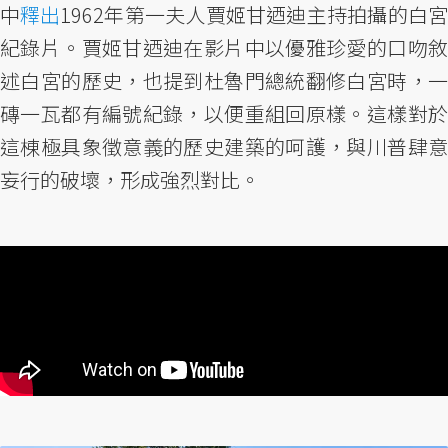
中
釋出
1962年第一夫人賈姬甘迺迪主持拍攝的白
紀錄片。賈姬甘迺迪在影片中以優雅珍愛的口吻敘
述白宮的歷史，也提到杜魯門總統翻修白宮時，一
磚一瓦都有編號紀錄，以便重組回原樣。這樣對於
這棟極具象徵意義的歷史建築的呵護，與川普肆意
妄行的破壞，形成強烈對比。