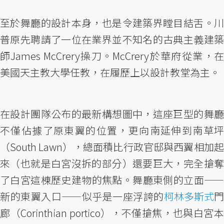
至於舞廳的設計本身，也是令建築界瞠目結舌。川
普原先聘請了一位在業界並不知名的古典主義建築
師James McCrery操刀。McCrery於華府從業，在
美國天主教大學任教，在履歷上以設計教堂為主。
在設計團隊公布的最新構想圖中，這座巨型的舞廳
不僅佔據了原東翼的位置，更向南延伸到南草坪
（South Lawn），總面積比行政官邸與西翼相加起
來（也就是白宮沒拆的部分）還要巨大，完全搶奪
了白宮這棟歷史建物的焦點。舞廳東側的立面——
新的東翼入口——似乎是一座浮誇的
柯林多斯式
門
廊（Corinthian portico），不僅搶焦，也與白宮本