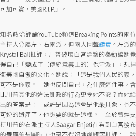
可加可賞，美國R.I.P.」。
知名政治評論YouTube頻道Breaking Points的兩位
主持人分屬左、右兩派，但兩人同聲
譴責
。左派
Krystal Ball批評，川普破壞白宮建築的舉動讓她覺
得自己「變成了（傳統意義上的）保守派」，想捍
衛美國自傲的文化。她說：「這是我們人民的家，
可不是你家。」她也反問自己，為什麼這件事，會
比川普其他的違法亂政的行為更令她不安？而她給
出的答案是：「或許是因為這會是他最具象、也不
可逆的遺產了，他想要的就是這樣。」至於曾經支
持川普的右派主持人Saagar Enjeti在看到白宮發布
的舞廳預想圖時，也毫不保留地飆髒字批評：「我