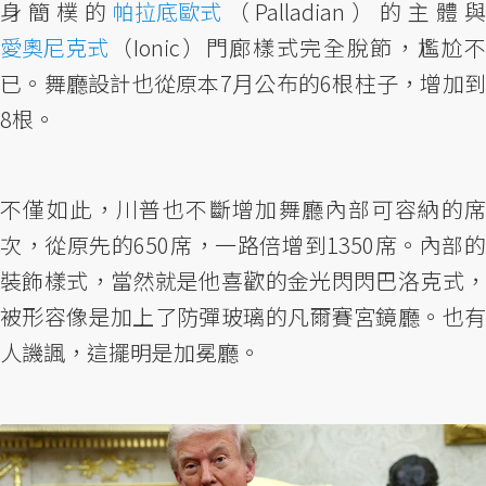
身簡樸的
帕拉底歐式
（Palladian）的主體
愛奧尼克式
（Ionic）門廊樣式完全脫節，尷尬不
已。舞廳設計也從原本7月公布的6根柱子，增加到
8根。
不僅如此，川普也不斷增加舞廳內部可容納的席
次，從原先的650席，一路倍增到1350席。內部的
裝飾樣式，當然就是他喜歡的金光閃閃巴洛克式，
被形容像是加上了防彈玻璃的凡爾賽宮鏡廳。也有
人譏諷，這擺明是加冕廳。